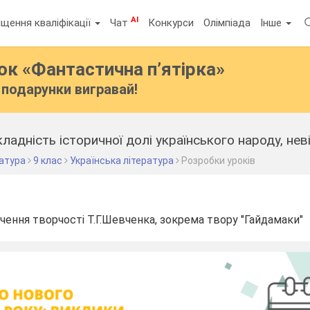
AI
щення кваліфікації
Чат
Конкурси
Олімпіада
Інше
бок
«Фантастична п’ятірка»
подарунки вигравай!
ратура
9 клас
Українська література
Розробки уроків
чення творчості Т.Г.Шевченка, зокрема твору "Гайдамаки"