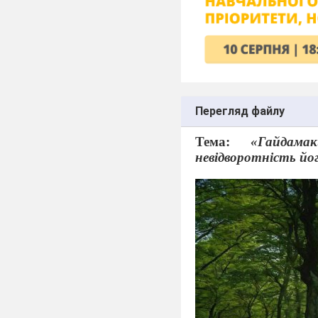
Перегляд файлу
Тема:
«Гайдама
невідворотність йо