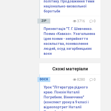
політику. Продовження теми
національно-визвольної
боротьби
ZIP
3716
0
Презентація "Т. Г. Шевченко.
Поема «Кавказ». Узагальнена
ідея поеми - неприйняття
насильства, поневолення
 в наш час. У
людей, осуд загарбницьких
ас національно-
воєн
ської шляхти та
відчай, гнів і
м, "Гайдамаки"
Схожі матеріали
 на формування
им пам'ятником
DOCX
8280
0
я цього твору
Урок "Література рідного
ій світогляд,
краю. Поезія Наталії
актне мислення
Погребняк. Вінниччина"
(конспект уроку в 9 класі і
оричну подію?
відеопортрет Наталії
 яку роль вони