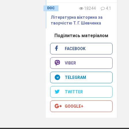
DOC
18244
4.1
ються у період
оричні джерела
Літературна вікторина за
творчістю Т. Г. Шевченка
удожні вигадки
чки зору. Крім
Поділитись матеріалом
ису історичних
 правдивості і
FACEBOOK
VIBER
TELEGRAM
TWITTER
GOOGLE+
Якою ж є тема
айдамаки" - це