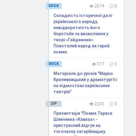
амаків". Ми не
DOCX
2074
0
і та персонажі
Складність історичної долі
аш світогляд,
українського народу,
Запрошуємо вас
невідворотність його
 найцікавіших
боротьби за визволення у
творі «Гайдамаки».
Повсталий народ як герой
поеми.
DOCX
977
5
Матеріали до уроків "Марко
Кропивницький у драматургії і
на підмостках харківських
театрів"
ZIP
2205
0
Презентація "Поема Тараса
Шевченка «Кавказ» -
пристрасний відгук на
тогочасну загарбницьку