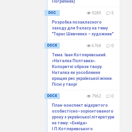
Погребняк)
DOC
9289
5
я, яка активно
к група людей,
Розробка позакласного
загарбникам. З
заходу для 9 класу на тему
"Тарас Шевченко – художник"
я України від
повстання під
DOCX
6768
0
т українського
рава.
Тема. Іван Котляревський.
«Наталка Полтавка».
Колоритні образи твору.
Наталка як уособлення
ображених у
кращих рис української жінки.
Пісні у творі
ії.
DOCX
7962
0
ежна Україна і
 залишається в
План-конспект відкритого
лорусі, Литви,
особистісно–зорієнтованого
уроку з української літератури
лася у Кракові
на тему: «Енеїда»
І.П.Котляревського