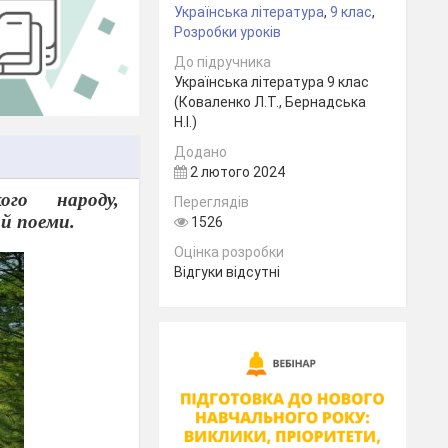
Українська література
,
9 клас
,
Розробки уроків
До підручника
Українська література 9 клас
(Коваленко Л.Т., Бернадська
Н.І.)
Додано
2 лютого 2024
ого народу,
Переглядів
ой поеми.
1526
Оцінка розробки
Відгуки відсутні