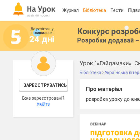
Журнал
Бібліотека
Тести
Підви
Конкурс розро
До розіграшу
залишилось:
24 дні
Розробки додавай – 
Бібліотека
Українська літе
ЗАРЕЄСТРУВАТИСЬ
Про матеріал
Вже зареєстровані?
розробка уроку до вив
Увійти