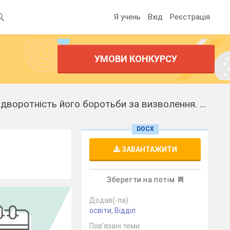
Я учень
Вхід
Реєстрація
УМОВИ КОНКУРСУ
Урок "«Гайдамаки». Складність історичної долі українського народу, невідворотність його боротьби за визволення. Повсталий народ як герой поеми."
DOCX
ЗАВАНТАЖИТИ
Зберегти на потім
Додав(-ла)
освіти, Відділ
Пов’язані теми