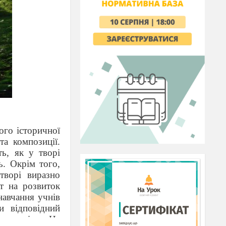
ого історичної
та композиції.
ть, як у творі
ь. Окрім того,
творі виразно
т на розвиток
навчання учнів
и відповідний
о досвіду.
Не