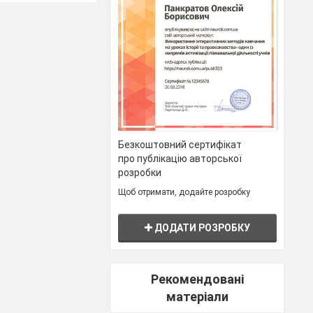
тогляду учнів.
раїни, аналіз
ких народів та
anva
Безкоштовний сертифікат
про публікацію авторської
розробки
Щоб отримати, додайте розробку
учнів
ДОДАТИ РОЗРОБКУ
одорож у світ
гадати таємниці
Рекомендовані
 заняття, а й
ї у минулому.
матеріали
ся витонченим