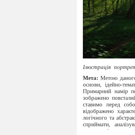
Ілюстрація
портрет
Мета:
Метою даного
основи, ідейно-тема
Примарний намір по
зображено повсталий
ставимо перед соб
відображено характе
логічного та абстра
сприймати, аналізу
коментар і поясненн