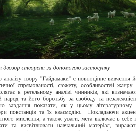
 двозор створена за допомогою застосунку
 аналізу твору "Гайдамаки" є повноцінне вивчення й
тичної спрямованості, сюжету, особливостей жанру 
лягає в ретельному аналізі чинників, які визначаю
 народ та його боротьбу за свободу та незалежніст
ою завдання показати, як у цьому літературному 
ри повстанців та їх взаємодію.
Покладаючи акцен
ктного мислення, а також уваги, мета включає в себе 
вати та висвітлювати навчальний матеріал, виражат
я, а також формування висновків на основі отриманог