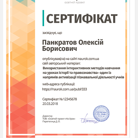
Життя було повне небезпек, тому потрібно
захищатись – будувати украплення – січі.
С.76 - 77 – Хто? Де? Коли спорудив перше Січ?
(Д.Вишневецький, о.Мала Хортиця, 1556 р.)
На січі постійно знаходилася залога, а більшість
козаків жили в зимівниках.
С. 99-100
Що таке зимівник?
Що означає слово козак?
Яке основне завдання козаків? (захист країни)
Хто керував козаками (гетьман, кошовий отаман,
старшина)
Хто вирішував найважливіші питання?
(козацька рада)
Які питання вирішувала козацька рада?
Як називають такий спосіб керування?
(республіка)
Що таке республіка?
Розгляньте ілюстрацію с. 100.