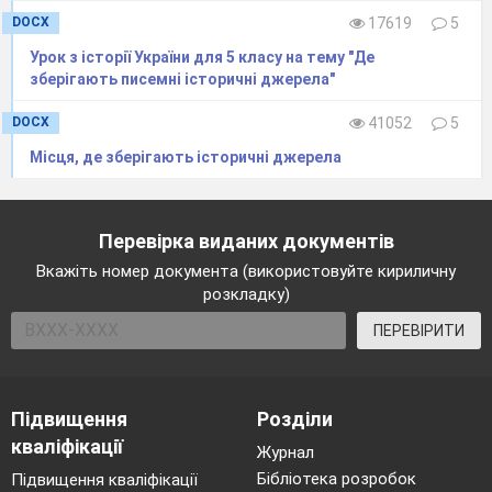
утворена в результаті війни? (Військо Запорізьке)
DOCX
17619
5
Цю державу ще називають Гетьманщина.
Урок з історії України для 5 класу на тему "Де
зберігають писемні історичні джерела"
Карта с. 49 – відшукайте і назвіть столицю
(Чигирин)
DOCX
41052
5
Назвіть полкові міста Гетьманщини.
Хто керував державою?
Місця, де зберігають історичні джерела
Як вшановують в Україні Б.Хмельницького?
VI
. Підсумок.
Перевірка виданих документів
Поясніть слова французького історика і філософа
Вкажіть номер документа (використовуйте кириличну
Вольтера: «Козаки — найдивовижніша нація у світі.»
розкладку)
Що, на вашу думку, означають наведені прислів’я
про козаків?
ПЕРЕВІРИТИ
Степ і воля— козацька доля.
Козак, наче орел.
Козацькому роду нема переводу.
Підвищення
Розділи
Назвіть найбільший здобуток Національно-
кваліфікації
Журнал
визвольної війни українського народу середини
Бібліотека розробок
Підвищення кваліфікації
ХVІІ ст.