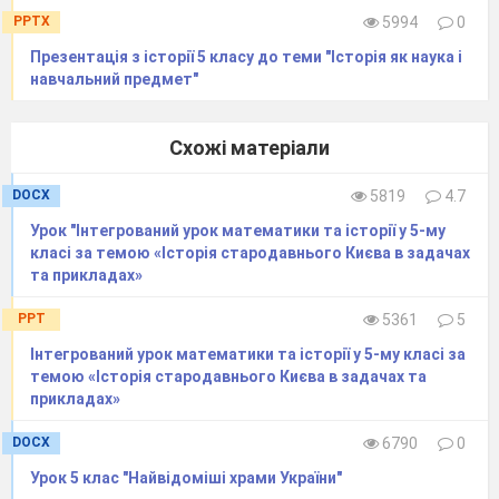
Праворуч – пан, ліворуч – шляхтич,
PPTX
5994
0
Під поляком Україна плаче.
Презентація з історії 5 класу до теми "Історія як наука і
Чому плакала Україна? Зачитайте цей уривок.
навчальний предмет"
Яким було ставлення до українців польського
короля?
Якою була реакція українців? (с.101)
Схожі матеріали
Робота з терміном національно-визвольна війна.
DOCX
5819
4.7
Хто очолив цю війну? (Богдан Хмельницький)
Напередодні воєнних дій Богдан Хмельницький
Урок "Інтегрований урок математики та історії у 5-му
відправив посольство у Бахчисарай.
класі за темою «Історія стародавнього Києва в задачах
Карта с.49 – столицею якої держави було місто
та прикладах»
Бахчисарай? (Кримське ханство)
С. 101 Як звали кримського хана (Іслам-Герей)
PPT
5361
5
Навіщо українське посольство поїхало до татар?
(уклали договір)
Інтегрований урок математики та історії у 5-му класі за
Хто підтримав Богдана Хмельницького і війні
темою «Історія стародавнього Києва в задачах та
проти Польщі? (татари)
прикладах»
Війна почалася у 1648 році. На с. 102 знайти і виписати
місця перших битв війни (Жовті Води, Корсунь,
DOCX
6790
0
Пилявці)
Урок 5 клас "Найвідоміші храми України"
- Яку назву отримала українська держава,