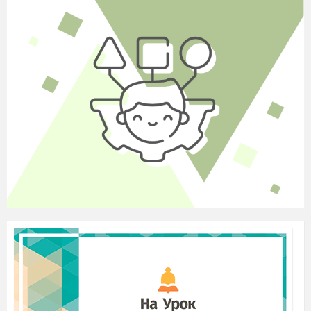
Наступний ребус нам допоможе визначити регіон, в
якому жили козаки. (Запоріжжя)
Чому цей регіон має таке назву?
Чому козаки називаються запорізькими?
Що приваблювало козаків в цих землях? (родючі
землі і багатства краю)
Карта с. 49
З якою державою на півдні межували козацькі
землі? (кримське ханство)