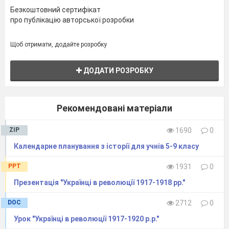
Зачитайте фрагмент тексту, який ілюструє дане
зображення.
Безкоштовний сертифікат
Дайте назву цій ілюстрації (Козацька рада)
про публікацію авторської розробки
Хто брав участь у радах?
Які питання вирішує козацька рада?
Щоб отримати, додайте розробку
Хто зображений в ценрі? (отаман-гетьман)
Як називається така форма управління?
(республіка)
ДОДАТИ РОЗРОБКУ
Створити асоціативний кущ «Козаки»
Національно-визвольна війна.
Рекомендовані матеріали
У 1569 р. Польща і Литва об
’єдналися і створили
державу Річ Посполита. Майже всі українські землі
ZIP
1690
0
опинилися під владою Польщі.
Календарне планування з історії для учнів 5-9 класу
Чи добре жити під владою іншої держави? Чому
ви так вважаєте?
PPT
1931
0
Перевіримо вашу судження? (с.100) В українській
пісні є такі слова:
Презентація "Українці в революції 1917-1918 рр."
Гори високі, широкі поля,
DOC
2712
0
Під чиєю владою рідна земля?
Урок "Українці в революції 1917-1920 р.р."