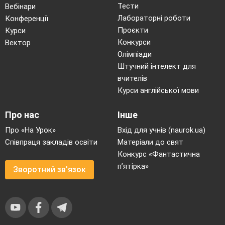
Тести
Вебінари
Закінчити речення
Лабораторні роботи
Конференції
Вільна, озброєна людина — це (козак)
Проєкти
Курси
Національно-визвольну війну очолив
(Б.Хмельницький)
Конкурси
Вектор
Спорудив першу запорізьку січ (Дмитро
Олімпіади
Вишневецький)
Штучний інтелект для
Національно-визвальна війна почалася у (1648 р)
Перша письмова згадка про козаків датується
вчителів
(1489 р)
Курси англійської мови
Перша запорізька січ побудована у (1556 р)
VI
І. д\з §14. «5 речень»
Про нас
Інше
Про «На Урок»
Вхід для учнів (naurok.ua)
Співпраця закладів освіти
Матеріали до свят
Конкурс «Фантастична
п’ятірка»
Зворотний зв'язок