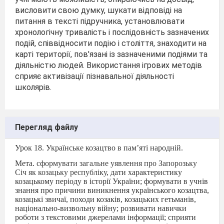
висловити свою думку, шукати відповіді на
питання в тексті підручника, установлювати
хронологічну тривалість і послідовність зазначених
подій, співвідносити подію і століття, знаходити на
карті території, пов'язані із зазначеними подіями та
діяльністю людей. Використання ігрових методів
сприяє активізації пізнавальної діяльності
школярів.
Перегляд файлу
Урок 18. Українське козацтво в пам
’
яті народній.
Мета.
сформувати загальне уявлення про Запорозьку
Січ як козацьку республіку,
дати характеристику
козацькому періоду в історії України; формувати в учнів
знання про причини виникнення українського козацтва,
козацькі звичаї, походи козаків, козацьких гетьманів,
національно-визвольну війну; розвивати навички
роботи з текстовими джерелами інформації; сприяти