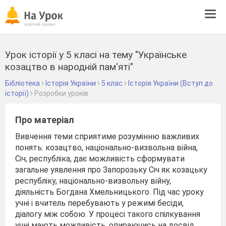
Tog
navi
Урок історії у 5 класі на тему "Українське
козацтво в народній пам'яті"
Бібліотека
Історія України
5 клас
Історія України (Вступ до
історії)
Розробки уроків
Про матеріал
Вивчення теми сприятиме розумінню важливих
понять: козацтво, національно-визвольна війна,
Січ, республіка, дає можливість сформувати
загальне уявлення про Запорозьку Січ як козацьку
республіку, національно-визвольну війну,
діяльність Богдана Хмельницького. Під час уроку
учні і вчитель перебувають у режимі бесіди,
діалогу між собою. У процесі такого спілкування
учні мають можливість, опираючись на досвід,