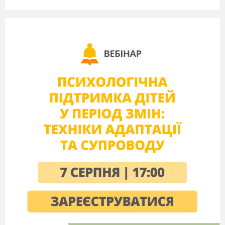
Дату події ви визначили правильно. Залишилося
назвати цих людей, в цьому нам допоможе ребус.
Заисуємо тему.
IV
. Засвоєння нових знань.
Хто такі козаки?
Що означає слово козак? (вільна озброєна людина)
Робота з картою с.44 . Яку назву має карта? (історико-
етнографічні регіони)