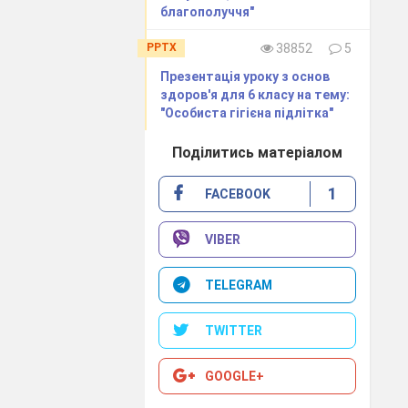
благополуччя"
PPTX
38852
5
Презентація уроку з основ
здоров'я для 6 класу на тему:
"Особиста гігієна підлітка"
Поділитись матеріалом
1
FACEBOOK
VIBER
TELEGRAM
TWITTER
GOOGLE+