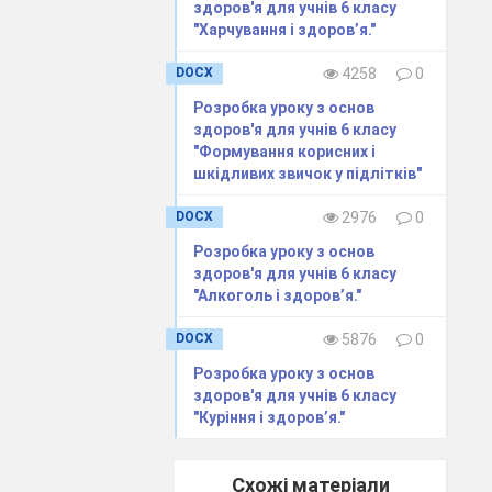
здоров'я для учнів 6 класу
"Харчування і здоров’я."
DOCX
4258
0
Розробка уроку з основ
здоров'я для учнів 6 класу
ов
’
я ?
"Формування корисних і
шкідливих звичок у підлітків"
ідливі
DOCX
2976
0
волі.
Розробка уроку з основ
звичок.
здоров'я для учнів 6 класу
"Алкоголь і здоров’я."
DOCX
5876
0
Розробка уроку з основ
здоров'я для учнів 6 класу
вичка?
"Куріння і здоров’я."
ти якусь дію?
на звичка?
Схожі матеріали