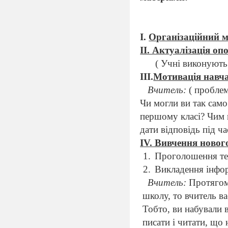
І.
Організаційний 
ІІ. Актуалізація оп
( Учні виконують 
ІІІ.
Мотивація навча
Вчитель:
( проблем
Чи могли ви так сам
першому класі? Чим 
дати відповідь під ч
І
V
. Вивчення новог
Проголошення те
Викладення інфор
Вчитель:
Протягом 
школу, то вчитель в
Тобто, ви набували 
писати і читати, що