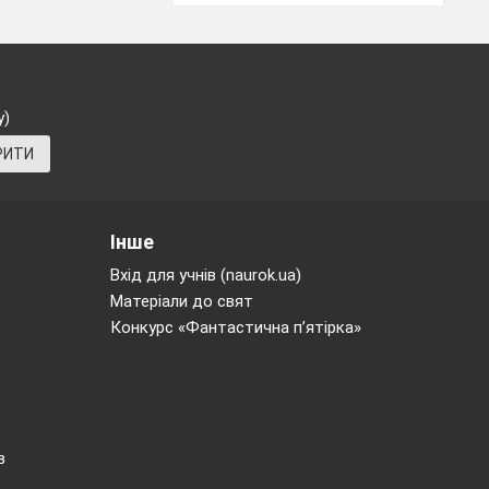
у)
РИТИ
Інше
Вхід для учнів (naurok.ua)
Матеріали до свят
Конкурс «Фантастична п’ятірка»
в