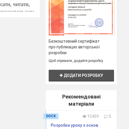
сати, читати,
ереконаємся чим
 потім лівою
Чому? ( Думки
Безкоштовний сертифікат
про публікацію авторської
и).
розробки
Щоб отримати, додайте розробку
ДОДАТИ РОЗРОБКУ
вої думки
тю.
Рекомендовані
тися
матеріали
о
 все
DOCX
15459
5
Розробка уроку з основ