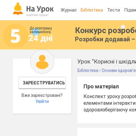
Журнал
Бібліотека
Тести
Підви
Конкурс розро
До розіграшу
залишилось:
24 дні
Розробки додавай – 
Урок "Корисні і шкідл
Бібліотека
Основи здоров’я
ЗАРЕЄСТРУВАТИСЬ
Про матеріал
Вже зареєстровані?
Конспект уроку розроб
Увійти
елементами інтеракти
здоровязберігаючу ко