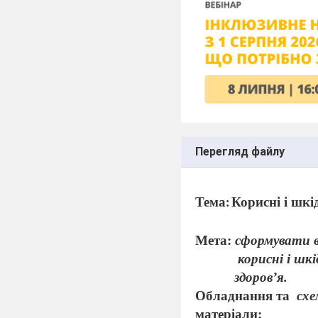
Перегляд файлу
Тема
Корисні і шк
:
Мета:
сформувати в
корисні і шк
здоров
’
я.
Обладнання та
схе
матеріали: