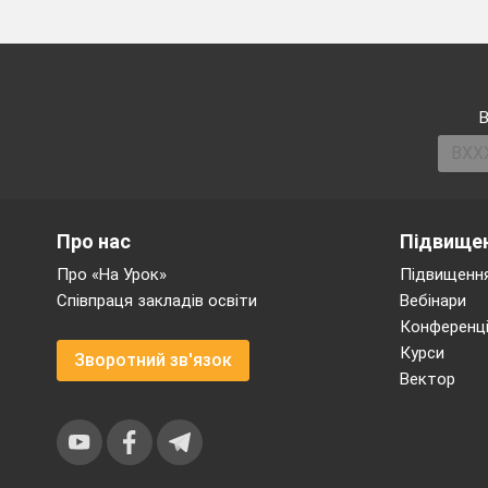
В
Про нас
Підвищен
Про «На Урок»
Підвищення
Співпраця закладів освіти
Вебінари
Конференці
Курси
Зворотний зв'язок
Вектор