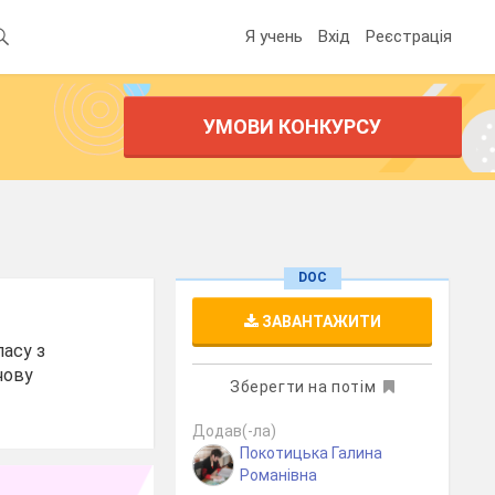
Я учень
Вхід
Реєстрація
УМОВИ КОНКУРСУ
DOC
ЗАВАНТАЖИТИ
ласу з
чову
Зберегти на потім
Додав(-ла)
Покотицька Галина
Романівна