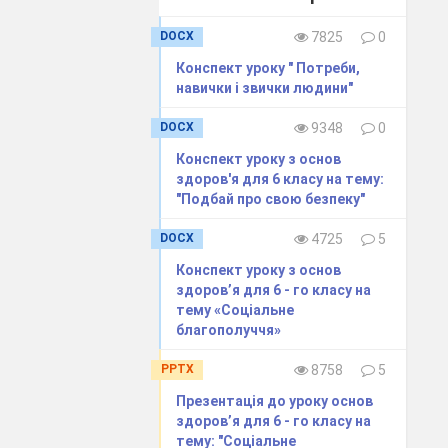
 звички. А
DOCX
7825
0
Конспект уроку " Потреби,
навички і звички людини"
арактер»;
DOCX
9348
0
ожнеш
Конспект уроку з основ
здоров'я для 6 класу на тему:
 життя.
"Подбай про свою безпеку"
DOCX
4725
5
Конспект уроку з основ
здоров’я для 6 - го класу на
тему «Соціальне
благополуччя»
PPTX
8758
5
Презентація до уроку основ
здоров’я для 6 - го класу на
тему: "Соціальне