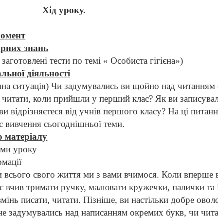
Хід уроку.
момент
орних знань
заготовлені тести по темі « Особиста гігієна»)
льної діяльності
на ситуація) Чи задумувались ви щойно над читанням с
о читати, коли прийшли у перший клас? Як ви записува
ви відрізняєтеся від учнів першого класу? На ці пита
ас вивчення сьогоднішньої теми.
о матеріалу
ми уроку
мації
всього свого життя ми з вами вчимося. Коли вперше 
ас вчив тримати ручку, малювати кружечки, палички та 
вмінь писати, читати. Пізніше, ви настільки добре ово
 не задумувались над написанням окремих букв, чи чи