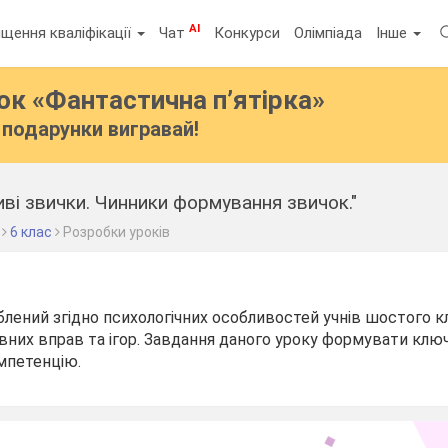
AI
щення кваліфікації
Чат
Конкурси
Олімпіада
Інше
бок
«Фантастична п’ятірка»
подарунки вигравай!
иві звички. Чинники формування звичок."
6 клас
Розробки уроків
лений згідно психологічних особливостей учнів шостого к
вних вправ та ігор. Завдання даного уроку формувати клю
мпетенцію.