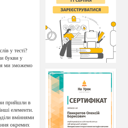
лів у тесті?
ли букви у
ння ми зможемо
ви прийшли в
інші елементи.
лоділи вміннями
тання окремих