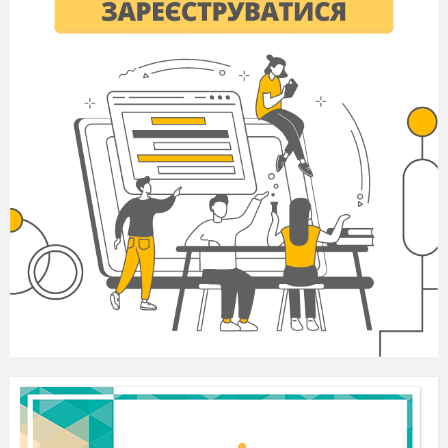
Лінії
Плавні, заокруглені,
Гострі, ламані, насупл
обличчя
підняті кутики губ.
Кольори
Світлі, теплі (рожевий,
Темні, холодні або «о
блакитний, золотий).
(фіолетовий, чорний, 
червоний).
Форми
М’які тканини, об’ємні
Жорсткі коміри, колючі
костюма
та легкі.
силуети.
3. Практична вправа «Акторська розминка» (5 хв)
Давайте спробуємо змінити характер без костюма:
«Дзеркало»:
Учні стають парами. Один
показує емоцію (радість, гнів, здивування),