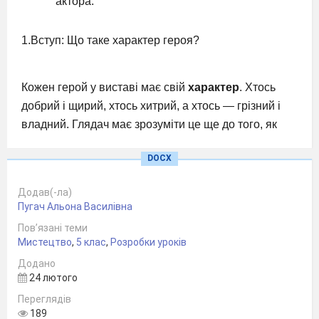
актора.
1.Вступ: Що таке характер героя?
Кожен герой у виставі має свій
характер
. Хтось
добрий і щирий, хтось хитрий, а хтось — грізний і
владний. Глядач має зрозуміти це ще до того, як
актор заговорить.
DOCX
Додав(-ла)
Засоби створення образу:
Пугач Альона Василівна
Грим:
малювання на обличчі.
Пов’язані теми
Мистецтво
,
5 клас
,
Розробки уроків
Маска:
приховує обличчя, передаючи одну
Додано
застиглу емоцію.
24 лютого
Костюм:
колір, форма та деталі одягу.
Переглядів
189
Жести та міміка:
рухи тіла та вираз обличчя.