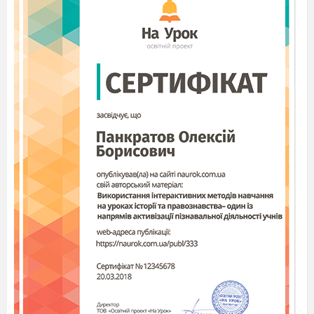
інший максимально точно копіює міміку.
«Хода героя»:
Пройдіть по класу як:
Гордовитий король;
Маленьке налякане мишеня;
Хитрий котик, який щойно вкрав
сосиску.
4. Творче завдання: Створення ескізу театральної
маски
Завдання:
Намалюйте маску для обраного
персонажа. Це може бути казковий герой
(Котигорошко, Баба-Яга) або придуманий вами
образ.
Алгоритм роботи: