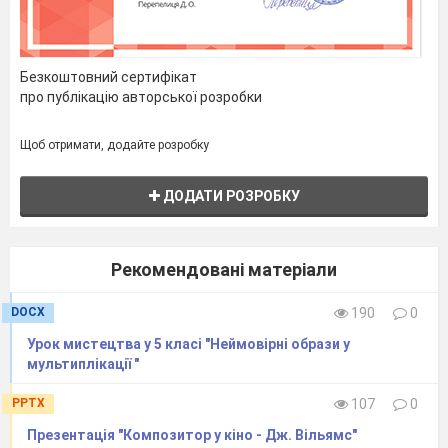
Визначте характер (добрий чи злий).
Оберіть колірну гаму.
Безкоштовний сертифікат
Намалюйте овал обличчя та додайте
про публікацію авторської розробки
характерні риси: довгий ніс, великі очі, гострі
Щоб отримати, додайте розробку
зуби чи пишні вії.
Додайте деталі декору (пір'я, візерунки,
ДОДАТИ РОЗРОБКУ
блискітки).
Рекомендовані матеріали
5. Підсумок уроку
DOCX
190
0
Що таке театральний образ?
Урок мистецтва у 5 класі "Неймовірні образи у
мультиплікації "
Чи може костюм «говорити» замість актора?
Яка маска сьогодні була найскладнішою для
PPTX
107
0
втілення?
Презентація "Композитор у кіно - Дж. Вільямс"