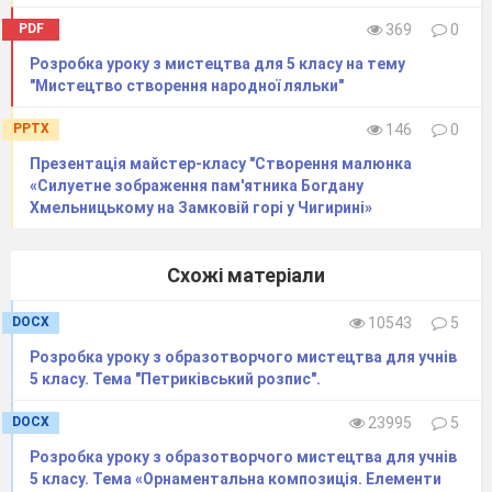
PDF
369
0
Розробка уроку з мистецтва для 5 класу на тему
Театральний словничок
"Мистецтво створення народної ляльки"
Актор
— виконавець ролей у театральних
PPTX
146
0
виставах.
Презентація майстер-класу "Створення малюнка
Амплуа
— певний тип ролей, що відповідають
зовнішності та здібностям актора (наприклад:
«Силуетне зображення пам'ятника Богдану
комік, герой, лиходій).
Хмельницькому на Замковій горі у Чигирині»
Грим
— мистецтво зміни зовнішності актора за
допомогою спеціальних фарб, наклейок та
перуки.
Схожі матеріали

Декорації
— художнє оформлення сцени
(краєвиди, будівлі, меблі), що створює місце дії.
DOCX
10543
5

Жести
— рухи рук чи тіла, які виражають
певні почуття або думки.
Розробка уроку з образотворчого мистецтва для учнів

Міміка
— виразні рухи м'язів обличчя, що
5 класу. Тема "Петриківський розпис".
передають емоції та настрій героя.

Пантоміма
— вид мистецтва, де образ
DOCX
23995
5
створюється лише за допомогою пластики тіла,
Розробка уроку з образотворчого мистецтва для учнів
без слів.
5 класу. Тема «Орнаментальна композиція. Елементи

Реквізит
— речі (предмети), які актори