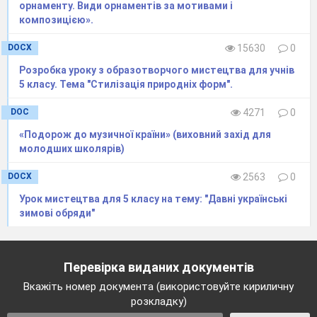
орнаменту. Види орнаментів за мотивами і
використовують під час вистави.
композицією».
DOCX
15630
0
Розробка уроку з образотворчого мистецтва для учнів
5 класу. Тема "Стилізація природніх форм".
DOC
4271
0
«Подорож до музичної країни» (виховний захід для
молодших школярів)
DOCX
2563
0
Урок мистецтва для 5 класу на тему: "Давні українські
зимові обряди"
Перевірка виданих документів
Вкажіть номер документа (використовуйте кириличну
розкладку)