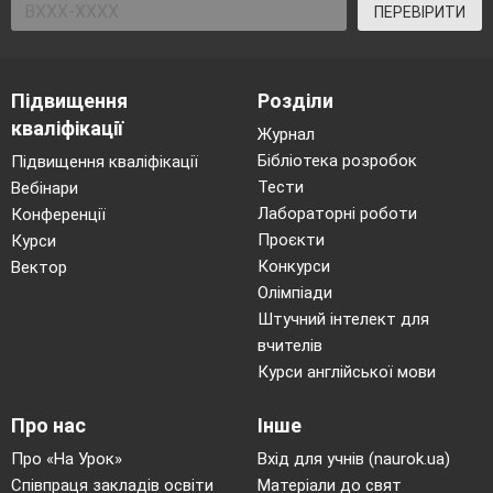
ПЕРЕВІРИТИ
Підвищення
Розділи
кваліфікації
Журнал
Бібліотека розробок
Підвищення кваліфікації
Тести
Вебінари
Лабораторні роботи
Конференції
Проєкти
Курси
Конкурси
Вектор
Олімпіади
Штучний інтелект для
вчителів
Курси англійської мови
Про нас
Інше
Про «На Урок»
Вхід для учнів (naurok.ua)
Співпраця закладів освіти
Матеріали до свят