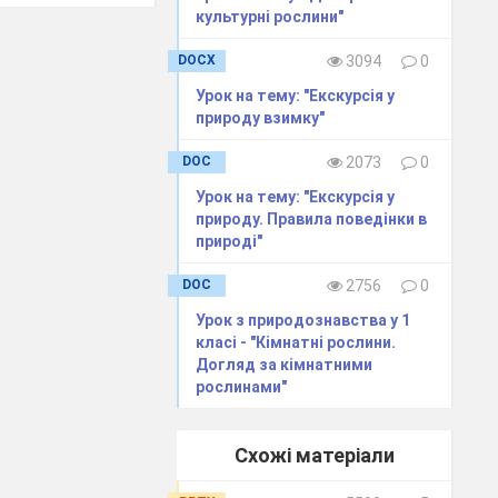
культурні рослини"
DOCX
3094
0
Урок на тему: "Екскурсія у
природу взимку"
або інші дерева).
DOC
2073
0
вбуром) та кроною
Урок на тему: "Екскурсія у
природу. Правила поведінки в
природі"
ліщину, шипшину
? (
Кущі – багато
DOC
2756
0
Урок з природознавства у 1
, подорожником,
класі - "Кімнатні рослини.
Догляд за кімнатними
'яким, соковитим
рослинами"
Схожі матеріали
– мають декілька