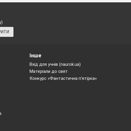
у)
РИТИ
Інше
Вхід для учнів (naurok.ua)
Матеріали до свят
Конкурс «Фантастична п’ятірка»
в