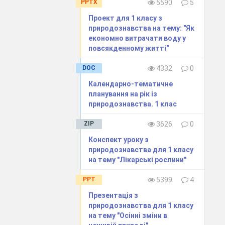
PPTX
5590
5
Проект для 1 класу з
природознавства на тему: "Як
економно витрачати воду у
повсякденному житті"
DOC
4332
0
Календарно-тематичне
планування на рік із
природознавства. 1 клас
ZIP
3626
0
віді
дітей
).
Конспект уроку з
природознавства для 1 класу
иста рослина? Чим
на тему "Лікарські рослини"
– кущі, синіми –
PPT
5399
4
Презентація з
в загадках.
природознавства для 1 класу
на тему "Осінні зміни в
и залежить поділ