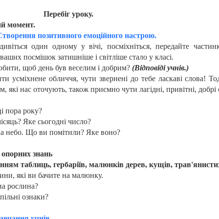
Перебіг уроку.
ий момент.
Створення позитивного емоційного настрою.
одивіться один одному у вічі, по
сміхніться, передайте частин
ваших посмішок затишніше і світліше стало у класі.
обити, щоб день був веселим і до
брим?
(Відповіді учнів.)
ти усміхнене обличчя, чути звернені до тебе ласкаві слова! Тод
, які нас оточують, також приємно чути лагідні, привітні, добрі 
і пора року?
ісяць? Яке сьогодні число?
а небо. Що ви помітили? Яке воно?
я опорних знань
анням таблиць, гербаріїв, малюнків дерев, кущів, трав'янисти
ини, які ви бачите на малюнку.
а рослина?
спільні ознаки?
авчання учнів