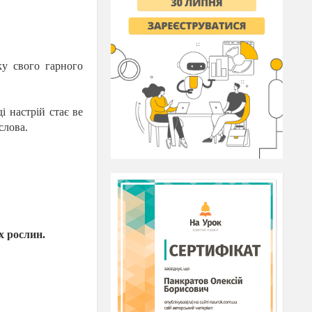
ку свого гарного
і настрій стає ве
слова.
х рослин.