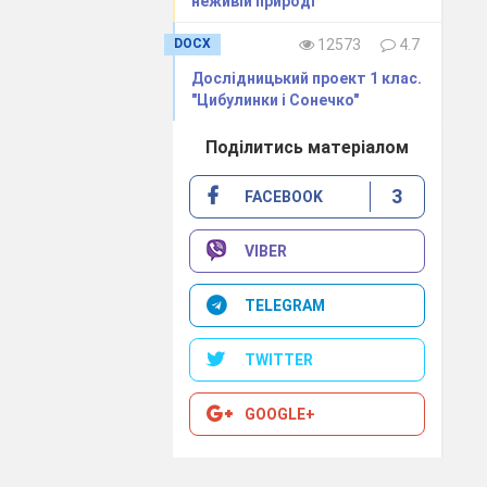
неживій природі"
DOCX
12573
4.7
​Дослідницький проект 1 клас.
"Цибулинки і Сонечко"
ь
«Так» - + біля
Поділитись матеріалом
3
FACEBOOK
VIBER
TELEGRAM
TWITTER
GOOGLE+