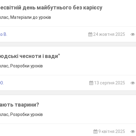
есвітній день майбутнього без карієсу
лас, Матеріали до уроків
о В.
24 жовтня 2025
Людські чесноти і вади"
клас, Розробки уроків
Ю.
13 серпня 2025
вають тварини?
клас, Розробки уроків
.
9 квітня 2025