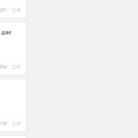
291
0
а дає
556
0
136
0