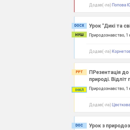
Додав(-ла)
Попова Ю.
Урок "Дикі та св
DOCX
НУШ
Природознавство, 1 
Додав(-ла)
Корнетов
ПРезентація до 
PPT
природі. Відліт 
Природознавство, 1 
ІНКЛ
Додав(-ла)
Цвєткова
Урок з природозн
DOC