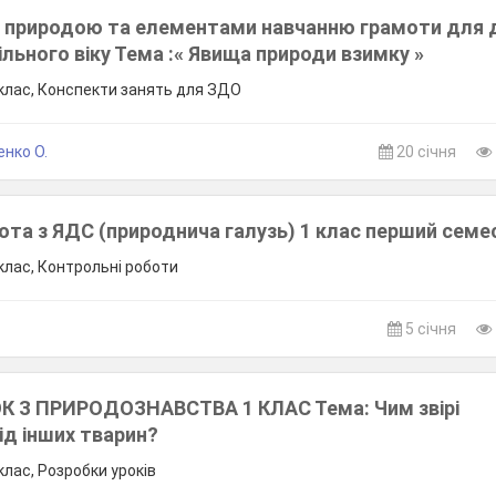
 природою та елементами навчанню грамоти для 
ьного віку Тема :« Явища природи взимку »
клас, Конспекти занять для ЗДО
нко О.
20 січня
ота з ЯДС (природнича галузь) 1 клас перший семе
клас, Контрольні роботи
5 січня
К З ПРИРОДОЗНАВСТВА 1 КЛАС Тема: Чим звірі
ід інших тварин?
клас, Розробки уроків