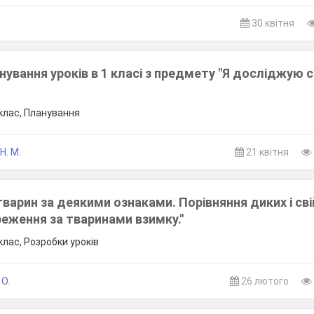
.
30 квітня
ування уроків в 1 класі з предмету "Я досліджую св
клас, Планування
Н. М.
21 квітня
тварин за деякими ознаками. Порівняння диких і св
еження за тваринами взимку."
клас, Розробки уроків
 О.
26 лютого