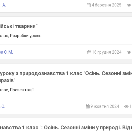
 А.
4 березня 2025
ійські тварини"
клас, Розробки уроків
а С. М.
16 грудня 2024
уроку з природознавства 1 клас "Осінь. Сезонні змі
прахів"
клас, Презентації
 О.
9 жовтня 2024
1
авства 1 клас ": Осінь. Сезонні зміни у природі. Від