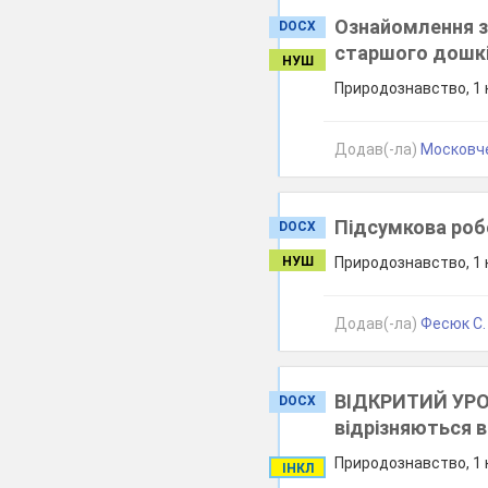
Ознайомлення з
DOCX
старшого дошкіл
НУШ
Природознавство, 1 
Додав(-ла)
Московче
Підсумкова роб
DOCX
НУШ
Природознавство, 1 
Додав(-ла)
Фесюк С.
ВІДКРИТИЙ УРО
DOCX
відрізняються в
Природознавство, 1 
ІНКЛ