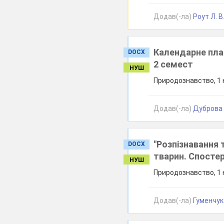
Додав(-ла)
Роут Л. В
Календарне план
DOCX
2 семест
НУШ
Природознавство, 1 
Додав(-ла)
Дуброва 
"Розпізнавання 
DOCX
тварин. Спостер
НУШ
Природознавство, 1 
Додав(-ла)
Гуменчук