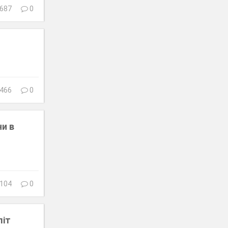
687
0
466
0
ни в
104
0
літ