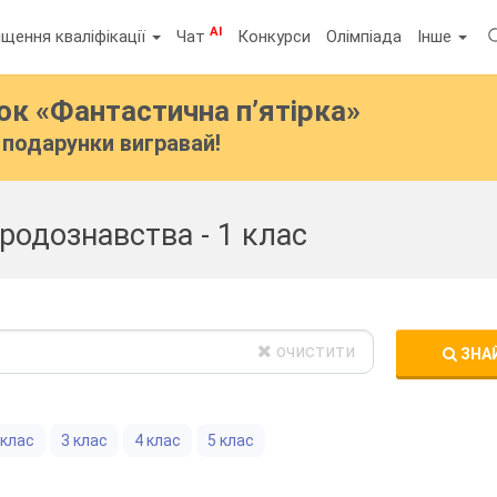
AI
щення кваліфікації
Чат
Конкурси
Олімпіада
Інше
бок
«Фантастична п’ятірка»
подарунки вигравай!
родознавства - 1 клас
очистити
ЗНА
 клас
3 клас
4 клас
5 клас