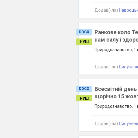
Додав(-ла)
Навроцьк
Ранкове коло Те
DOCX
нам силу і здор
НУШ
Природознавство, 1 
Додав(-ла)
Сисуненк
Всесвітній день
DOCX
щорічно 15 жов
НУШ
Природознавство, 1 
Додав(-ла)
Сисуненк