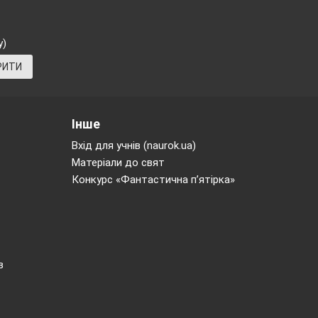
у)
РИТИ
Інше
Вхід для учнів (naurok.ua)
Матеріали до свят
Конкурс «Фантастична п’ятірка»
в