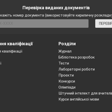
Перевірка виданих документів
кажіть номер документа (використовуйте кириличну розкладк
ПЕРЕВІ
ня кваліфікації
Розділи
 кваліфікації
Журнал
Бібліотека розробок
ї
Тести
Лабораторні роботи
Проєкти
оловка
Конкурси
овного меню
Олімпіади
трументів Стандартна
Штучний інтелект для вчителі
трументів Властивості графіка
Курси англійської мови
фіків
ор
іка