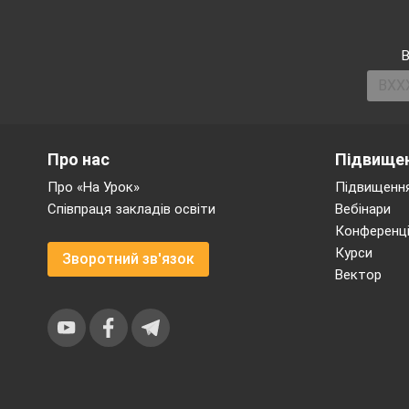
В
Про нас
Підвищен
Про «На Урок»
Підвищення
Співпраця закладів освіти
Вебінари
Конференці
Курси
Зворотний зв'язок
Вектор
1.
Рядок заг
2.
Рядок гол
3.
Панель інс
4.
Панель інс
5.
Список гра
6.
Калькулят
7.
Вікно граф