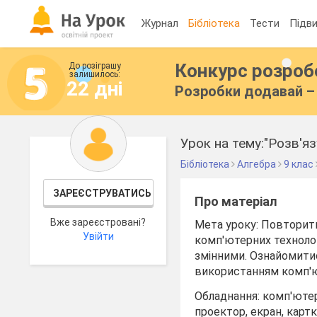
Журнал
Бібліотека
Тести
Підви
Конкурс розро
До розіграшу
залишилось:
22 дні
Розробки додавай – 
Урок на тему:"Розв'я
Бібліотека
Алгебра
9 клас
ЗАРЕЄСТРУВАТИСЬ
Про матеріал
Вже зареєстровані?
Мета уроку: Повторити
Увійти
комп'ютерних технолог
змінними. Ознайомитис
використанням комп'
Обладнання: комп'юте
проектор, екран, карт