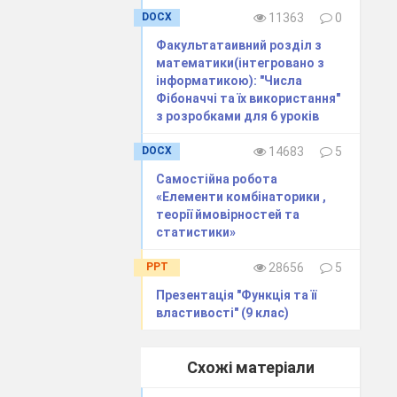
DOCX
11363
0
 вивченням
Факультатаивний розділ з
математики(інтегровано з
інформатикою): "Числа
інними.
Фібоначчі та їх використання"
з розробками для 6 уроків
.
стей та систем
DOCX
14683
5
а способами їх
Самостійна робота
«Елементи комбінаторики ,
теорії ймовірностей та
льтимедійний
статистики»
PPT
28656
5
Презентація "Функція та її
властивості" (9 клас)
ій та
адати
Схожі матеріали
математиці . Ми
ерівностей з