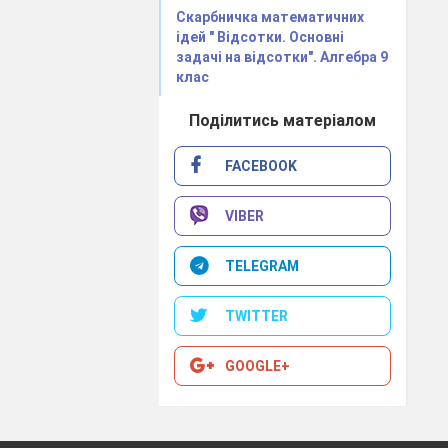
Скарбничка математичних
ідей " Відсотки. Основні
задачі на відсотки". Алгебра 9
клас
Поділитись матеріалом
FACEBOOK
VIBER
TELEGRAM
TWITTER
 програми має
GOOGLE+