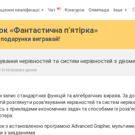
AI
щення кваліфікації
Чат
Конкурси
Олімпіада
Інше
бок
«Фантастична п’ятірка»
подарунки вигравай!
зування нерівностей та систем нерівностей з двом
Інтегровані уроки
 запис стандартних функцій та алгебраїчних виразів. За 
ій розглянути розв'язування нерівностей та систем нерів
ь з прикладами економічних задач та способами їх розв'я
ютера.
ри з встановленою програмою Advanced Grapher, мультиме
ки з завданнями.