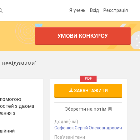
Я учень
Вхід
Реєстрація
УМОВИ КОНКУРСУ
а невідомими"
PDF
ЗАВАНТАЖИТИ
допомогою
ностей з двома
Зберегти на потім
зання з
Додав(-ла)
Сафонюк Сергій Олександрович
дійний
Пов’язані теми