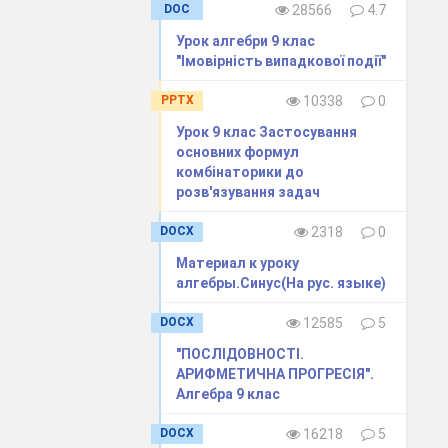
DOC
28566
4.7
 та
Урок алгебри 9 клас
"Імовірність випадкової події"
PPTX
10338
0
Урок 9 клас Застосування
основних формул
комбінаторики до
розв'язування задач
DOCX
2318
0
Материал к уроку
алгебры.Синус(На рус. языке)
DOCX
12585
5
вирази:
"ПОСЛІДОВНОСТІ.
АРИФМЕТИЧНА ПРОГРЕСІЯ".
Алгебра 9 клас
DOCX
16218
5