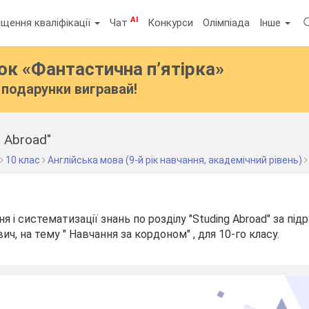
AI
щення кваліфікації
Чат
Конкурси
Олімпіада
Інше
бок
«Фантастична п’ятірка»
подарунки вигравай!
g Abroad"
10 клас
Англійська мова (9-й рік навчання, академічний рівень)
я і систематизації знань по розділу "Studing Abroad" за пі
ич, на тему " Навчання за кордоном" , для 10-го класу.