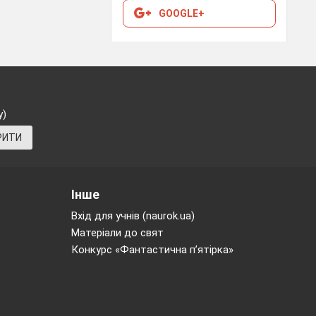
GOOGLE+
у)
РИТИ
Інше
Вхід для учнів (naurok.ua)
Матеріали до свят
Конкурс «Фантастична п’ятірка»