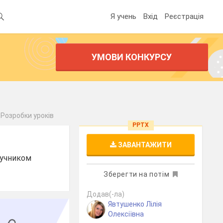
Я учень
Вхід
Реєстрація
УМОВИ КОНКУРСУ
Розробки уроків
PPTX
ЗАВАНТАЖИТИ
дручником
Зберегти на потім
Додав(-ла)
Явтушенко Лілія
Олексіївна