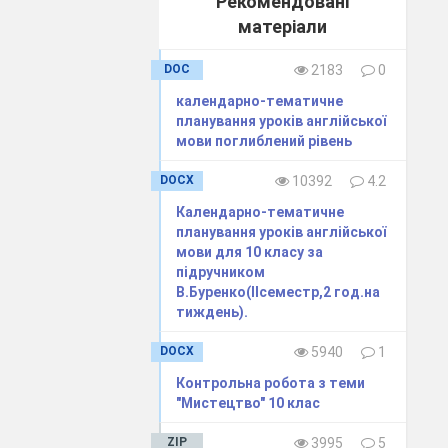
Рекомендовані
матеріали
DOC
2183
0
календарно-тематичне
планування уроків англійської
мови поглиблений рівень
DOCX
10392
4.2
Календарно-тематичне
планування уроків англійської
мови для 10 класу за
підручником
В.Буренко(ІІсеместр,2 год.на
тиждень).
DOCX
5940
1
Контрольна робота з теми
"Мистецтво" 10 клас
ZIP
3995
5