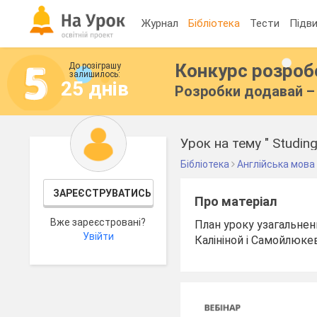
Журнал
Бібліотека
Тести
Підви
Конкурс розро
До розіграшу
залишилось:
25 днів
Розробки додавай – 
Урок на тему " Studin
Бібліотека
Англійська мова
ЗАРЕЄСТРУВАТИСЬ
Про матеріал
Вже зареєстровані?
План уроку узагальненн
Увійти
Калініной і Самойлюкев