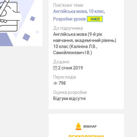
Пов’язані теми
Англійська мова
,
10 клас
,
Розробки уроків
ІНКЛ
До підручника
Англійська мова (9-й рік
навчання, академічний рівень)
10 клас (Калініна Л.В.,
Самойлюкевич І.В.)
Додано
2 січня 2019
Переглядів
798
Оцінка розробки
Відгуки відсутні