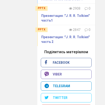
PPTX
2908
0
Презентация :"J. R. R. Tolkien"
часть1
PPTX
2847
0
Презентация :"J. R. R. Tolkien"
часть 2
Поділитись матеріалом
FACEBOOK
VIBER
TELEGRAM
TWITTER