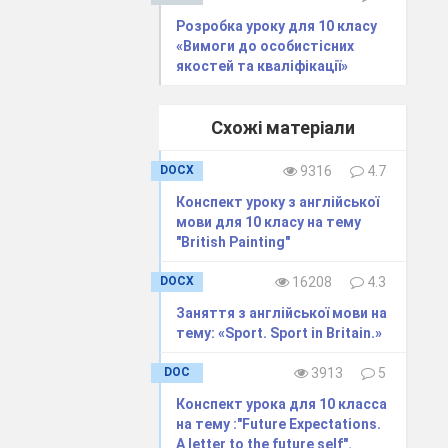
Розробка уроку для 10 класу
«Вимоги до особистісних
якостей та кваліфікації»
Схожі матеріали
DOCX
9316
4.7
Конспект уроку з англійської
мови для 10 класу на тему
"British Painting"
DOCX
16208
4.3
Заняття з англійської мови на
тему: «Sport. Sport in Britain.»
DOC
3913
5
Конспект урока для 10 класса
на тему :"Future Expectations.
A letter to the future self".