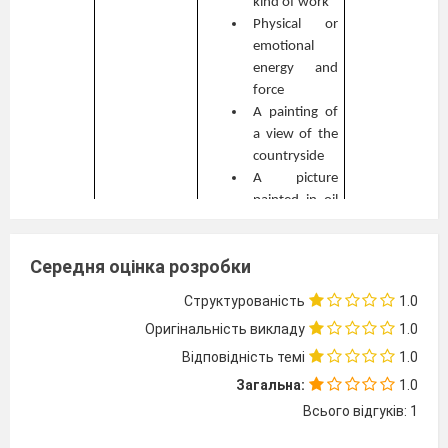
kind of work
Physical or
emotional
energy and
force
A painting of
a view of the
countryside
A picture
painted in oil
colours
Someone
Середня оцінка розробки
who makes
sculptures
Структурованість
1.0
Belonging to
Оригінальність викладу
1.0
the present
time
Відповідність темі
1.0
To express an
Загальна:
1.0
idea or a
Всього відгуків: 1
quality
The art of