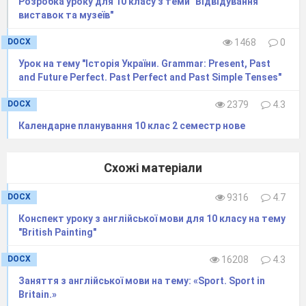
Розробка уроку для 10 класу з теми "Відвідування
виставок та музеїв"
DOCX
1468
0
Урок на тему "Історія України. Grammar: Present, Past
and Future Perfect. Past Perfect and Past Simple Tenses"
DOCX
2379
4.3
Календарне планування 10 клас 2 семестр нове
Схожі матеріали
DOCX
9316
4.7
Конспект уроку з англійської мови для 10 класу на тему
"British Painting"
DOCX
16208
4.3
Заняття з англійської мови на тему: «Sport. Sport in
Britain.»