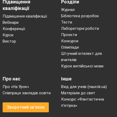
Підвищення
Розділи
кваліфікації
Журнал
Бібліотека розробок
Підвищення кваліфікації
Тести
Вебінари
Лабораторні роботи
Конференції
Проєкти
Курси
Конкурси
Вектор
Олімпіади
Штучний інтелект для
вчителів
Курси англійської мови
Про нас
Інше
Про «На Урок»
Вхід для учнів (naurok.ua)
Співпраця закладів освіти
Матеріали до свят
Конкурс «Фантастична
п’ятірка»
Зворотний зв'язок