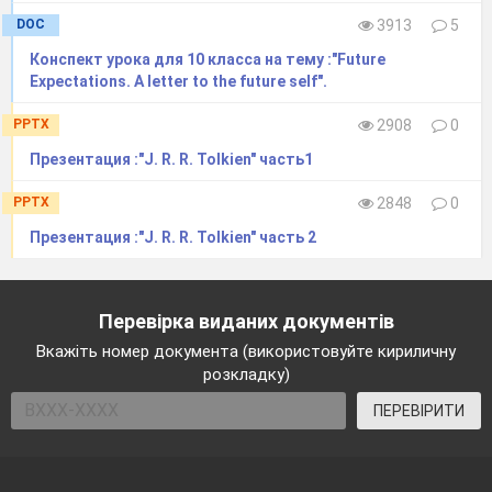
DOC
3913
5
Конспект урока для 10 класса на тему :"Future
Expectations. A letter to the future self".
PPTX
2908
0
Презентация :"J. R. R. Tolkien" часть1
PPTX
2848
0
Презентация :"J. R. R. Tolkien" часть 2
Перевірка виданих документів
Вкажіть номер документа (використовуйте кириличну
розкладку)
ПЕРЕВІРИТИ