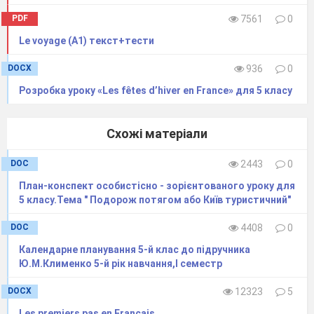
PDF
7561
0
Le voyage (A1) текст+тести
DOCX
936
0
Розробка уроку «Les fêtes d’hiver en France» для 5 класу
Схожі матеріали
DOC
2443
0
План-конспект особистісно - зорієнтованого уроку для
5 класу.Тема " Подорож потягом або Київ туристичний"
DOC
4408
0
Календарне планування 5-й клас до підручника
Ю.М.Клименко 5-й рік навчання,І семестр
DOCX
12323
5
Les premiers pas en Français