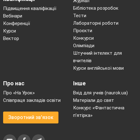
Журнал
Бібліотека розробок
Підвищення кваліфікації
Тести
Вебінари
Лабораторні роботи
Конференції
Проєкти
Курси
Конкурси
Вектор
Олімпіади
Штучний інтелект для
вчителів
Курси англійської мови
Про нас
Інше
Про «На Урок»
Вхід для учнів (naurok.ua)
Співпраця закладів освіти
Матеріали до свят
Конкурс «Фантастична
п’ятірка»
Зворотний зв'язок