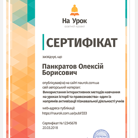
Vous devez lire les petits textes sous les images.
Учні дивляться на екран, читають по черзі і
відповідають на питання:
Quand et comment c
l
bre-t-on le Noёl en France?
é
è
Quelles sont les traditions du Noёl en France?
Comment c
l
bre-t-on le Nouvel An en Ukraine?
é
è
Est-ce que nous avons les traditions pareilles ou
diff
rentes?
é
Вікторина
Prof.: R
pondez aux questions:
é
En France on c
l
bre le Noёl..
é
è
a) le 7 janvier;
b) le 25
d
cembre.
é
Avant la f
te de Noёl on pr
pare..
ê
é
a) les cadeaux;
b) les valises.
Le repas de f
te le 24 d
cembre s`appelle...
ê
é
a) le r
veillon;
b) le d
ner.
é
î
Avant de se couсher les enfants mettent...devant