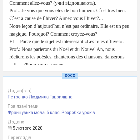
Comment allez-vous?
(учні відповідають).
Prof.: Je vois que vous
tes de bon humeur. C`est tr
s bien.
ê
è
C`est
cause de l`hiver? Aimez-vous l`hiver?...
à
Notre le
on d`aujourd`hui n`est pas ordinaire. Elle est un peu
ç
magique. Pourquoi? Comment croyez-vous?
E1 – Parce que le sujet est int
ressant
«
Les f
tes d`hiver
»
.
é
ê
Prof.: Nous parlerons du No
ё
l et du Nouvel An, nous
r
citerons les po
sies, chanterons des chansons, danserons.
é
é
Фонетична зарядка.
Prof. – Rappelons – nous la po
sie
«
Le Nouvel An
»
(
учні
é
DOCX
декламують вірш
)
.
Бесіда «Улюблені зимові свята».
Додав(-ла)
Учні відповідають на запитання:
Петренко Людмила Гаврилівна
Quelles f
tes d`hiver aimez-vous?
ê
Пов’язані теми
Quand c
l
bre-t-on le Noёl en France? (en Ukraine).
é
è
Французька мова
,
5 клас
,
Розробки уроків
Comment c
l
br
-t-on cette f
te en France?
é
è
e
ê
Додано
Attendez-vous avec impatience la f
te du Nouvel
ê
5 лютого 2020
An?
Переглядів