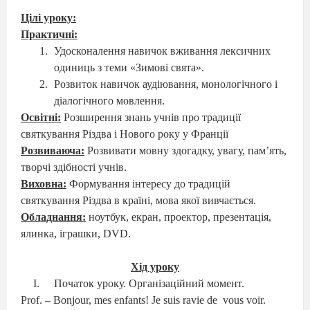
Цілі уроку:
Практичні:
Удосконалення навичок вживання лексичних
одиниць з теми «Зимові свята».
Розвиток навичок аудіювання, монологічного і
діалогічного мовлення.
Освітні:
Розширення знань учнів про традиції
святкування Різдва і Нового року у Франції
Розвиваюча:
Розвивати мовну здогадку, увагу, пам’ять,
творчі здібності учнів.
Виховна:
Формування інтересу до традицій
святкування Різдва в країні, мова якої вивчається.
Обладнання:
ноутбук, екран, проектор, презентація,
ялинка, іграшки,
DVD
.
Хід уроку
Початок уроку. Організаційний момент.
Prof. – Bonjour, mes enfants! Je suis ravie de
vous voir.