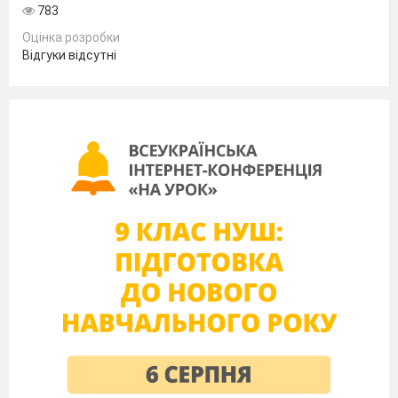
Активізація ЛО з теми «Зимові свята».
783
«Прикрасимо нашу ялинку»
Оцінка розробки
Prof.:
mon avis il n`y a pas de Nouvel An sans arbre de
À
Відгуки відсутні
No
ё
l. D`accord
?
Питання класу:
Qu`est-ce qu`on met dans chaque maison avant la
f
te? Quel arbre?
ê
Qu`est-ce que symbolise cet arbre?
O
peut-on voir l`arbre de Noёl?
ù
Voil
notre sapin. Je vous propose de le d
corer. Qu`est-ce
à
é
que vous voulez accrocher sur ses branches?
E1 – J`accroche une
toile au sommet du sapin.
é
E2 – J`accroche les boules brillantes.
E3 – Et moi, je veux accrocher des jouets.
E4,5 – Nous pouvons accrocher les guirlandes.
Prof. – Merci, mes enfants Notre sapin est si beau! Et sans
qui la f
te perd son caract
re myst
rieux? Qui apporte les
ê
è
é
cadeaux pour les enfants sages?
Classe:
le P
re No
ё
l!
è