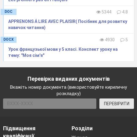
DOC
5344
4.8
APPRENONS Á LIRE AVEC PLAISIR( Посібник для розвитку
навичок читання)
DOCX
4930
5
Урок французької мови у 5 класі. Конспект уроку на
тему: "Моя сім'я"
Перевірка виданих документів
Вкажіть номер документа (використовуйте кириличну
розкладку)
ПЕРЕВІРИТИ
Підвищення
Розділи
кваліфікації