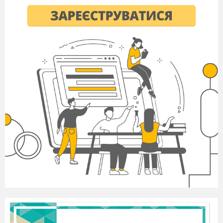
Prof.: Savez-vous que le P
re No
ё
l fran
ais a beaucoup de
è
ç
fr
res dans le monde entier?
è
Робота з текстом для аудіювання «Les fr
res du
è
P
re Noёl».
è
Учні слухають текст і відповідають на питання:
Est-ce que le P
re Noёl a beaucoup de fr
res?
è
è
O
habitent – ils?
ù
Comment s`appelle son fr
re en Ukraine?
è
en Angletterre et en Am
rique?
é
en Itali
е
?
en Panama?
Comment sont-ils?
Qu`est-ce qu`ils apportent pour les enfants sages?
Фізкультхвилинка
Діти співають різдвяну пісню і водять хоровод біля
ялинки.
Презентація «Улюблені новорічні свята».
Prof.: Et maintenant regardons la pr
sentation sur le No
ё
l.
é