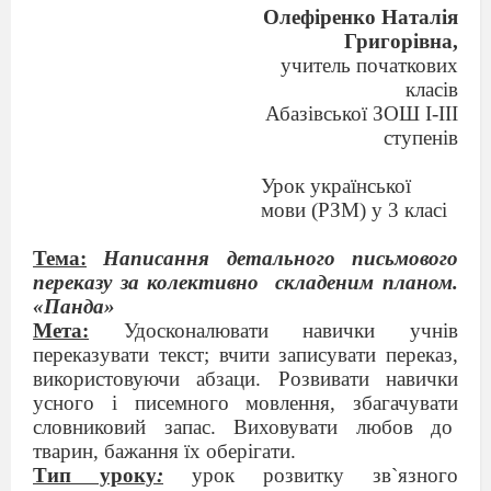
Олефіренко Наталія
Григорівна,
учитель початкових
класів
Абазівської ЗОШ І-ІІІ
ступенів
Урок української
мови (РЗМ) у 3 класі
Тема:
Написання детального письмового
переказу за колективно
складеним планом.
«Панда»
Мета:
Удосконалювати навички учнів
переказувати текст; вчити записувати переказ,
використовуючи абзаци. Розвивати навички
усного і писемного мовлення, збагачувати
словниковий запас. Виховувати любов до
тварин, бажання їх оберігати.
Тип уроку
:
урок розвитку зв`язного