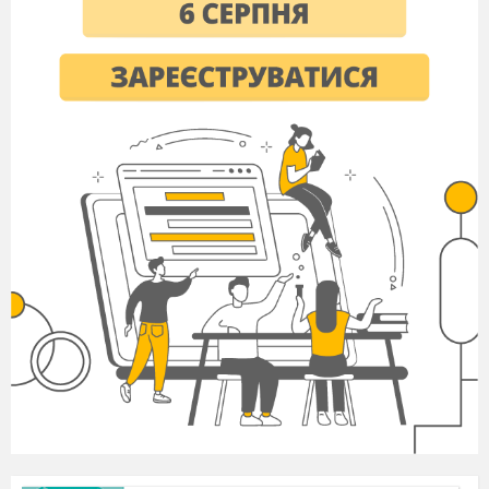
містяться в багатьох зоопарках світу – там
вони живуть довше, ніж у природі.
Найстарішій
панді в зоопарку було 34 роки.
Вчені роблять спроби домогтися розмноження
панд у неволі, але тварини утворюють сімейні
пари дуже неохоче. І навіть якщо дитинча
народиться, його важко виростити: ведмежа
з'являється на світ зовсім крихітним. Важить
крихітка панда не більше 100 грамів.
У минулому браконьєри вбивали цих
звірів заради гарних шкір, але тепер панди
перебувають під охороною закону. У Китаї
велика панда оголошена національним
скарбом.
Робота над переказом
Читання тексту
Панда
Бамбукового ведмедика називають