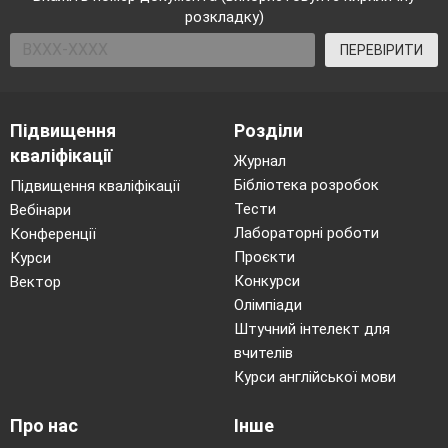
розкладку)
ПЕРЕВІРИТИ
Підвищення
Розділи
кваліфікації
Журнал
Бібліотека розробок
Підвищення кваліфікації
Тести
Вебінари
Лабораторні роботи
Конференції
Проєкти
Курси
Конкурси
Вектор
Олімпіади
Штучний інтелект для
вчителів
Курси англійської мови
Про нас
Інше