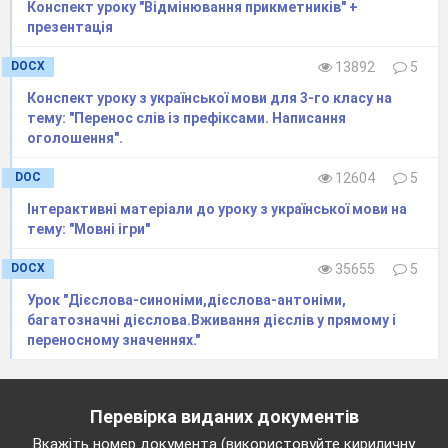
Конспект уроку "Відмінювання прикметників" +
презентація
DOCX
13892
5
Конспект уроку з української мови для 3-го класу на
тему: "Перенос слів із префіксами. Написання
оголошення".
DOC
12604
5
Інтерактивні матеріали до уроку з української мови на
тему: "Мовні ігри"
DOCX
35655
5
Урок "Дієслова-синоніми,дієслова-антоніми,
багатозначні дієслова.Вживання дієслів у прямому і
переносному значеннях."
Перевірка виданих документів
Вкажіть номер документа (використовуйте кириличну