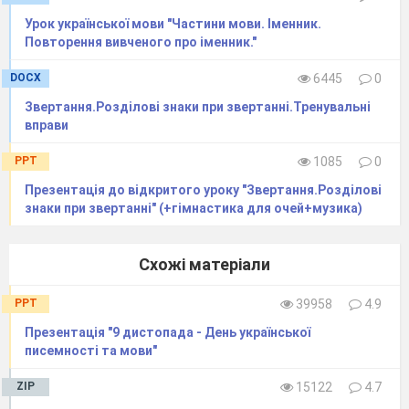
– 3 учні)
Урок української мови "Частини мови. Іменник.
4.
Запис переказу
Повторення вивченого про іменник."
5.
Зачитування 2 – 3 переказів
V.
Підсумок уроку
DOCX
6445
0
-
Що нового ви сьогодні дізналися?
Звертання.Розділові знаки при звертанні.Тренувальні
-
Що давалося легко?
вправи
-
Під час виконання якого завдання виникли
ускладнення?
PPT
1085
0
Презентація до відкритого уроку "Звертання.Розділові
знаки при звертанні" (+гімнастика для очей+музика)
Використані джерела:
http://poradumo.net.ua/cikave/31869-de-zhivut-pandi.html
Схожі матеріали
PPT
39958
4.9
Презентація "9 дистопада - День української
писемності та мови"
ZIP
15122
4.7