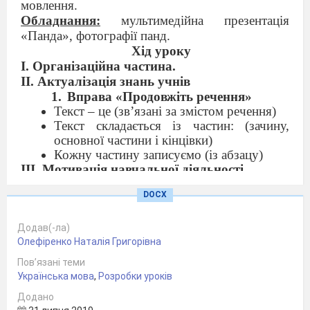
мовлення.
Обладнання:
мультимедійна презентація
«Панда», фотографії панд.
Хід уроку
І. Організаційна частина.
II. Актуалізація знань учнів
Вправа «Продовжіть речення»
Текст – це (зв’язані за змістом речення)
Текст складається із частин: (зачину,
основної частини і кінцівки)
Кожну частину записуємо (із абзацу)
III. Мотивація навчальної діяльності
Прочитайте тему уроку. Чим ми сьогодні
DOCX
будемо займатися?
Детальний переказ – це усний або письмовий
переказ, що якнайповніше передає зміст
Додав(-ла)
Олефіренко Наталія Григорівна
прочитаного або прослуханого тексту.
Для чого людині потрібно вміти
Пов’язані теми
детально переказувати?
Українська мова
,
Розробки уроків
ІV. Вивчення нового матеріалу
Додано
Сьогодні ми будемо писати переказ про