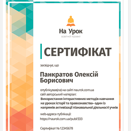
пандою. Живе цей звір у лісах із бамбуку.
Панди їдять молоді пагони цієї рослини.
Вдень панди сплять у затишному містечку, а
вночі безперервно їдять.
У панд
цікаве забарвлення. Голова і
лапки білі, а сама тварина чорна.
Панди – рідкісні тварини. Вони
перебувають під охороною людей.
Змістовий аналіз тексту
Як називають бамбукового ведмедя?
Де живе панда?
Чим харчується тварина?
Що роблять панди вдень? Вночі?
Яке забарвлення панд?
Чому цих тварин потрібно оберігати?
Мовний аналіз тексту
– Якими словами можна замінити слово
ПАНДА?
(бамбуковий ведмідь, тварина)
– Як по-іншому можна сказати: пагін –