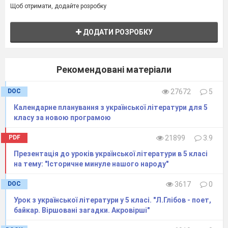
власними діями.
Щоб отримати, додайте розробку
ДОДАТИ РОЗРОБКУ
Актуалізація суб’єктивного досвіду й
опорних знань
.
Рекомендовані матеріали
Гра «Упізнайте героя».
DOC
27672
5
« Маючи дітей, я мушу прикидатися
Календарне планування з української літератури для 5
дорослою. Мені страшенно хочеться
класу за новою програмою
цілу днину бути з моїми синами і
гратися – особливо в індіанців…»
PDF
21899
3.9
(Письменниця)
Презентація до уроків української літератури в 5 класі
на тему: "Історичне минуле нашого народу"
« Всі крокодили в зоопарку налякані
DOC
3617
0
самою лише можливістю вашої появи
й не спатимуть тепер цілий
Урок з української літератури у 5 класі. "Л.Глібов - поет,
байкар. Віршовані загадки. Акровірші"
тиждень…» (Таксі)