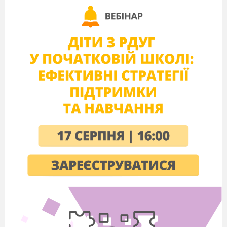
характеризувати дійових осіб
твору; проводити рефлексію
роботи на уроці.
Тип уроку
: урок позакласного читання.
Обладнання
: тексти твору, дидактичні
мультимедійні матеріали.
Методи, прийоми і форми роботи
:
бесіда за змістом казки, гра
«Упізнай героя», «Незакінчене
речення», випереджувальне
завдання, складання
інформаційного ґрона, складання
сенканів, «Ланцюжок долі»,
словесне малювання.
Перебіг уроку