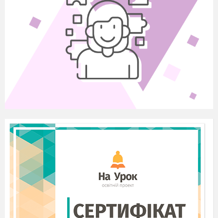
І.
Мотиваційний етап. Забезпечення
емоційної готовності до уроку
.
-
Доброго дня! Діти, з яким настроєм ви
прийшли на урок?
Означте його одним прикметником. (
Добрий. Гарний. Тривожний.
Зацікавлений).
А тепер подаруймо одне одному усмішку,
вона розпогодитьнаші душі, налаштує на
добру роботу. Усмішка кожного з вас –
особлива, вона індивідуальна,
властива
тільки вам, бо кожен із вас – неповторний.
Чим ви неповторні? Що вирізняє вас з-
поміж інших? ( Я неповторна, бо маю
гарний голос, гарно співаю. Я