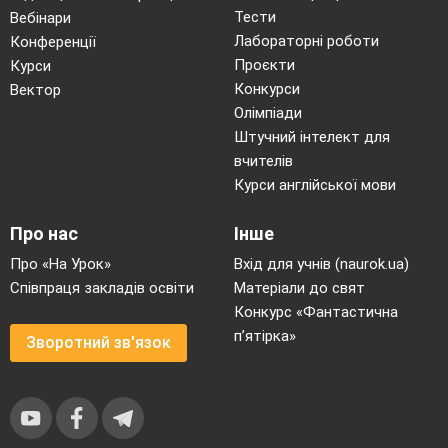
Тести
Вебінари
Які проблеми порушила письменниця
Лабораторні роботи
Конференції
у казці?
Проєкти
Курси
Конкурси
Вектор
( Родинне виховання, любов і
Олімпіади
небайдужість, материнська любов,
Штучний інтелект для
добро та зло, щастя)
вчителів
Хто і що перемагає в казках?
А в
Курси англійської мови
казці « Вррум – чарівник»?
Про нас
Інше
ІІ.
Цілевизначення та планування
.
Про «На Урок»
Вхід для учнів (naurok.ua)
Повідомлення теми і мети уроку
.
Співпраця закладів освіти
Матеріали до свят
Конкурс «Фантастична
Чи зрозуміла тема?
п’ятірка»
Зворотний зв'язок
Про що йтиме мова на уроці?
Що очікуєте від сьогоднішнього
уроку?