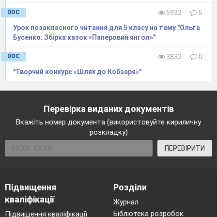
Чи можемо ми стверджувати, що це
DOC
5932
5
казка? (За допомогою опорної схеми)
Урок позакласного читання для 5 класу на тему "Ольга
Бусенко. Збірка казок «Паперовий янгол»"
Переважно прозове оповідання
Має
DOC
3832
0
зачин, основну частину, кінцівку
"Творчий конкурс «Шлях до Кобзаря»"
Казка
Перевірка виданих документів
Вкажіть номер документа (використовуйте кириличну
розкладку)
Наявність дива, фантастики,
ПЕРЕВІРИТИ
вимислу
Вигадана історія
Підвищення
Розділи
кваліфікації
Журнал
Бібліотека розробок
Підвищення кваліфікації