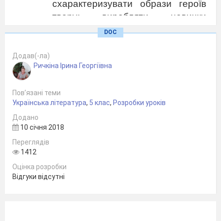
схарактеризувати образи героїв
твору; виробляти навички
висловлювати власні міркування
DOC
щодо прочитаного, робити
висновки; розвивати зв’язне
Додав(-ла)
Ричкіна Ірина Георгіївна
мовлення, підвищувати рівень
загальної мовної культури;
виховувати співчутливість, уміння
Пов’язані теми
Українська література
,
5 клас
,
Розробки уроків
співпереживати, творити добро.
Додано
10 січня 2018
Цілі уроку
:Учні повинні знати: факти
Переглядів
біографії письменниці; зміст
1412
прочитаної казки.Учні повинні
Оцінка розробки
вміти: логічно висловлювати
Відгуки відсутні
враження від прочитаного;
висловлювати особисте
ставлення до зображуваного;