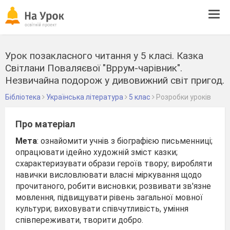
Tog
navi
Урок позакласного читання у 5 класі. Казка
Світлани Поваляєвої "Вррум-чарівник".
Незвичайна подорож у дивовижний світ пригод.
Бібліотека
Українська література
5 клас
Розробки уроків
Про матеріал
Мета
: ознайомити учнів з біографією письменниці;
опрацювати ідейно художній зміст казки;
схарактеризувати образи героїв твору; виробляти
навички висловлювати власні міркування щодо
прочитаного, робити висновки; розвивати зв'язне
мовлення, підвищувати рівень загальної мовної
культури; виховувати співчутливість, уміння
співпереживати, творити добро.