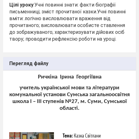
Цілі уроку
:Учні повинні знати: факти біографії
письменниці; зміст прочитаної казки.Учні повинні
вміти: логічно висловлювати враження від
прочитаного; висловлювати особисте ставлення
до зображуваного; характеризувати дійових осіб
твору; проводити рефлексію роботи на уроці.
Перегляд файлу
Ричкіна
Ірина
Георгіївна
учитель української мови та літератури
комунальної установи Сумська загальноосвітня
школа І – ІІІ ступенів №27, м. Суми, Сумської
області.