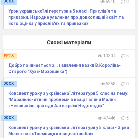
DOCX
6910
0
« Ой! Корова! Квіткова корівка!
(Ромчик)
Урок української літератури в 5 класі. Прислів'я та
приказки. Народне уявлення про довколишній світ та
« Хоч як пізно прийдеш, зателефонуй
його оцінка у прислів'ях та приказках.
мені й поясни, що це за моторошна
потвора оселилася у вашій хаті?»
Схожі матеріали
(Бабуся хлопців)
PPTX
10304
5
« Маємо ж ми право на невеличке
Добро починається з... ( вивчення казки В.Короліва-
чоловіче свято!» (Вррум)
Старого "Хуха-Моховинка")
« Врруме, розкажи свою історію,
DOCX
6368
0
звідки ти, як опинився у Притулку
Конспект уроку з української літератури 5 клас на тему:
Заблуканих у Всесвіті Істот…»
"Морально-етичні проблеми в казці Галини Малик
(Василь)
«Незвичайні пригоди Алі в країні Недоладії»"
DOCX
47446
5
Прийом «Займи позицію».
Конспект уроку з української літератури у 5 класі - Зірка
Мензатюк «Таємниця козацької шаблі»