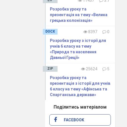
11437
3.7
Розробка уроку та
ією, капітанам
презентація на тему «Велика
грецька колонізація»
ації до легенд
DOCX
8397
0
Розробка уроку з історії для
учнів 6 класу на тему
«Природа та населення
Давньої Греції»
ZIP
25624
5
Розробка уроку та
презентація з історії для учнів
6 класу на тему «Афінська та
Спартанська держави»
Поділитись матеріалом
FACEBOOK