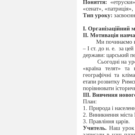
Поняття:
«етруски»,
«сенат», «патриція»,
Тип уроку:
засвоєнн
І. Організаційний 
II. Мотивація навча
Ми починаємо ви
– І ст. до н. е.
за цей
держави: царський пе
Сьогодні на ур
«країна телят» та
географічні та клім
етапи розвитку Римсь
порівнювати історич
ІІІ. Вивчення ново
План:
1. Природа і населен
2. Виникнення міста
3. Правління царів.
Учитель.
Наш урок с
записали в наш пла