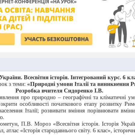
 України. Всесвітня історія. Інтегрований курс. 6 кл
рок з теми:
«Природні умови Італії та виникнення 
Розробка вчителя Сидоренко І.В.
влення про природно – географічні та кліматичні ум
розкрити особливості початкового етапу розвитку Рим
аселення Італії; р
озвивати вміння порівнювати вмін
ю.
ометун, П.В. Мороз «Всесвітня історія. Історія Україн
, атлас «Історія стародавнього світу. 6 клас», історичн