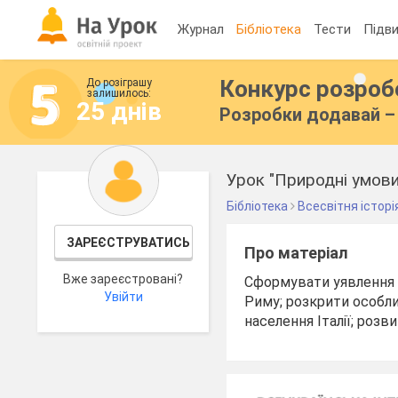
Журнал
Бібліотека
Тести
Підви
Конкурс розро
До розіграшу
залишилось:
25 днів
Розробки додавай – 
Урок "Природні умови 
Бібліотека
Всесвітня історі
ЗАРЕЄСТРУВАТИСЬ
Про матеріал
Вже зареєстровані?
Сформувати уявлення пр
Увійти
Риму; розкрити особли
населення Італії; роз