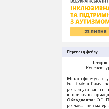
Перегляд файлу
Історія
Конспект у
Мета:
сформувати уя
Італії міста Риму; 
розглянути заняття н
історичну інформаці
Обладнання:
О.І. П
роздавальний матеріал