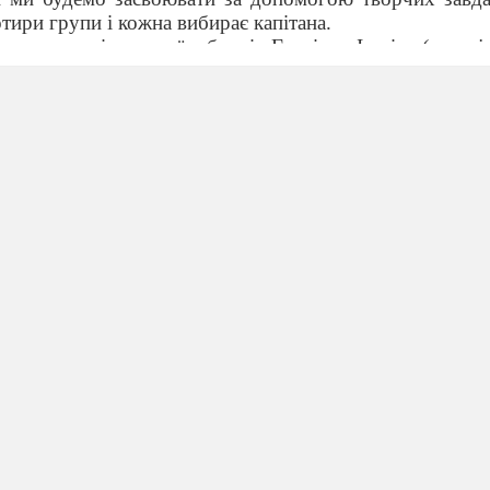
отири групи і кожна вибирає капітана.
внення порівняльної таблиці «Греція та Італія» (
переві
разити схематично «Населення Апеннінського півостров
итання:
на, які створили римську державу.
снували місто Рим.
 текстом. (Легенда про виникнення Риму)
працювати текст і виконати завдання: поставити в 
авите цифрами). Із попередніх букв відповідно до пор
іста, що існувало на острові Сицілія.
ження близнюків
ож Енея
ння близнюків пастухами
я міста Троя
ання міста Риму
га близнюків
ання міста Альба-Лонга
ки та вовчиця