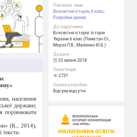
Пов’язані теми
Всесвітня історія
,
6 клас
,
Розробки уроків
До підручника
Всесвітня історія. Історія
України 6 клас (Пометун О.І.,
Мороз П.В., Малієнко Ю.Б.)
Додано
23 липня 2018
Переглядів
2731
ас
Риму»
Оцінка розробки
Відгуки відсутні
ови, населення
ської держави;
ня порівнювати
и» (К., 2014),
і тексти.