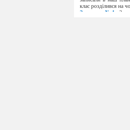
клас розділився на ч
Завдання № 1.
Запо
Завдання № 2.
Зоб
дати відповіді на зап
Визначте племе
Які племена за
Робота з історичним
Завдання № 3.
О
послідовності (пост
цифр складіть назву м
А
Народ
І
Подор
У
Вихова
С
Падінн
И
Заснув
З
Перемо
Р
Заснув
К
Близню