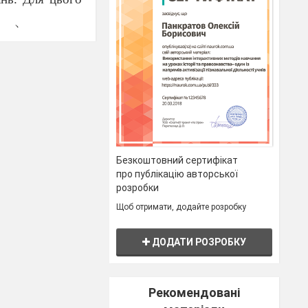
рка
)
а та Італії» і
хронологічній
ядку зростання
Безкоштовний сертифікат
про публікацію авторської
розробки
Щоб отримати, додайте розробку
ДОДАТИ РОЗРОБКУ
Рекомендовані