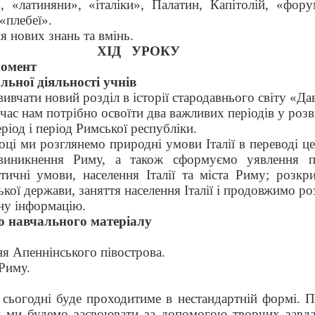
 «латиняни», «італіки», Палатин, Капітолій, «фору
 «плебеї».
я нових знань та вмінь.
ХІД
УРОКУ
момент
льної діяльності учнів
вчати новий розділ в історії стародавнього світу «Дав
 час нам потрібно освоїти два важливих періодів у роз
ріод і період Римської республіки.
оці ми розглянемо природні умови Італії в переводі це
 виникнення Риму, а також сформуємо уявлення 
атичні умови, населення Італії та міста Риму; розкр
кої держави, заняття населення Італії і продовжимо р
ну інформацію.
го навчального матеріалу
ня Апеннінського півострова.
 Риму.
ьогодні буде проходитиме в нестандартній формі. П
н ми будемо засвоювати за допомогою творчих завда