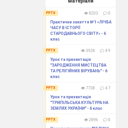
матеріали
PPTX
8203
0
Практичне заняття №1 «ЛІЧБА
ЧАСУ В ІСТОРІЇ
 міста Рим?
СТАРОДАВНЬОГО СВІТУ» - 6
клас
ни управління
PPTX
3928
4.9
Урок та презентація
"ЗАРОДЖЕННЯ МИСТЕЦТВА
ТА РЕЛІГІЙНИХ ВІРУВАНЬ" - 6
клас
PPTX
7738
4.7
Урок та презентація
мі своїх царів.
"ТРИПІЛЬСЬКА КУЛЬТУРА НА
роводжувалися
ЗЕМЛЯХ УКРАЇНИ" - 6 клас
у, вставлену в
PPTX
2896
0
лідовності їх