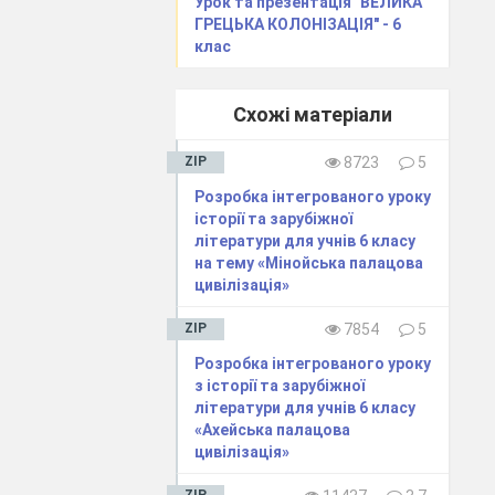
Урок та презентація "ВЕЛИКА
ГРЕЦЬКА КОЛОНІЗАЦІЯ" - 6
клас
 За допомогою
яли природно –
Схожі матеріали
кий півострів і
й Риму і імена
ZIP
8723
5
Розробка інтегрованого уроку
історії та зарубіжної
літератури для учнів 6 класу
на тему «Мінойська палацова
цивілізація»
ZIP
7854
5
Розробка інтегрованого уроку
з історії та зарубіжної
літератури для учнів 6 класу
«Ахейська палацова
цивілізація»
ZIP