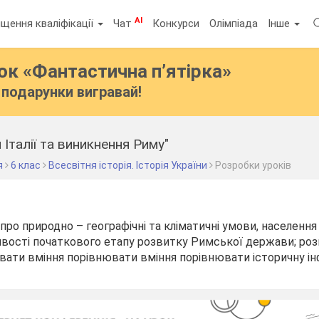
AI
щення кваліфікації
Чат
Конкурси
Олімпіада
Інше
бок
«Фантастична п’ятірка»
подарунки вигравай!
Італії та виникнення Риму"
я
6 клас
Всесвітня історія. Історія України
Розробки уроків
о природно – географічні та кліматичні умови, населення І
вості початкового етапу розвитку Римської держави; роз
вивати вміння порівнювати вміння порівнювати історичну і