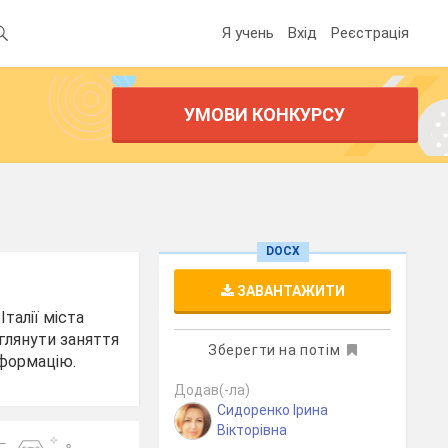
Я учень
Вхід
Реєстрація
УМОВИ КОНКУРСУ
DOCX
ЗАВАНТАЖИТИ
талії міста
глянути заняття
Зберегти на потім
нформацію.
Додав(-ла)
Сидоренко Ірина
Вікторівна