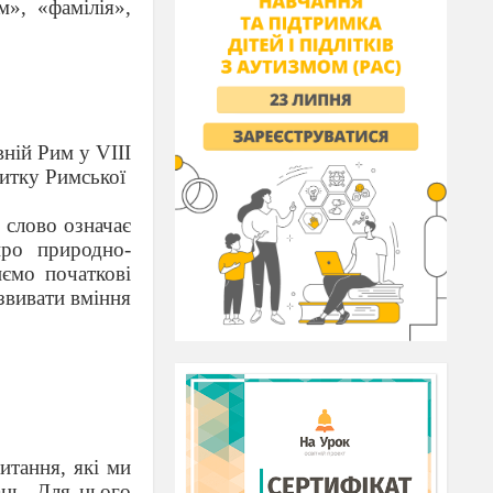
м», «фамілія»,
ній Рим у VIII
витку Римської
 слово означає
про природно-
иємо початкові
озвивати вміння
итання, які ми
нь. Для цього