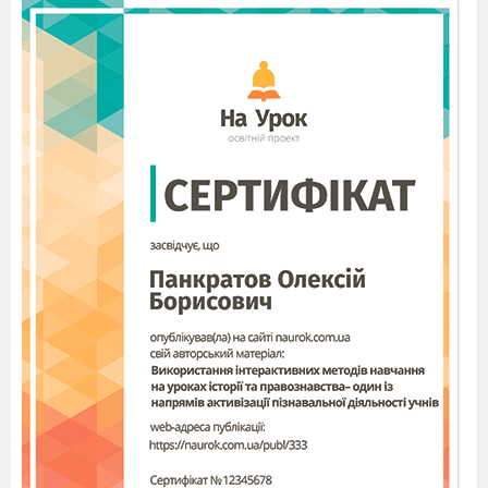
Жде сестрицю білу в гості. (Осінь)
— Сьогодні на уроці ми поговоримо про осінь, її
красу, вивчимо назви осінніх місяців, складемо казку
про осінь.
III. Вивчення нового матеріалу
1. Слухання казки про осінь
КАЗКА ПРО ОСІНЬ
Прийшла осінь. Поспіли дари природи: на деревах
дозріли фрукти, на городах — овочі. Дні стали
короткими й холодними. Листя на деревах
пожовкло й почало опадати.
«Час готуватися до зими», – вирішив маленький
Їжачок. Неподалік росла дика яблуня, на якій було
багато стиглих соковитих яблучок. А біля підніжжя
яблуні після дощу виросли ароматні грибочки.
Назбирав Їжачок фруктів і грибів, наносив у нору.
Подумав: «Я зробив багато запасів, нам з мамою
вистачить на всю зиму».
Побачила Їжачиха синочкові запаси, похвалила