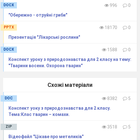
Я подарунки усім роздаю:
DOCX
996
0
Повні грибів мої жмені,
"Обережно - отруйні гриби"
Яблука маю в кишені».
Жовтень говорить «А я, погляди,
PPTX
18170
0
В жовту одежу вдягаю сади,
З мряки заслону розстелю,
Презентація "Лікарські рослини"
Сонце вкладу у постелю».
А листопад «А я з тихим плачем
DOCX
1588
0
Землю поллю безкінечним дощем,
Листя стрясу з деревини,
Конспект уроку з природознавства для 2 класу на тему:
Вистелю гори й долини».
"Тварини восени. Охорона тварин"
— Про які осінні місяці ви прослухали вірш?
— Який перший осінній місяць? другий? третій?
Схожі матеріали
Фізкультхвилинка
ЛИСТОЧКИ
DOC
8382
5
Конспект уоку з природознавства для 2 класу.
Ми — листочки, ми — листочки,
Тема:Клас тварин – комахи.
На гілках ми сидимо.
ZIP
3518
5
Відеофайл "Цікаве про метеликів"