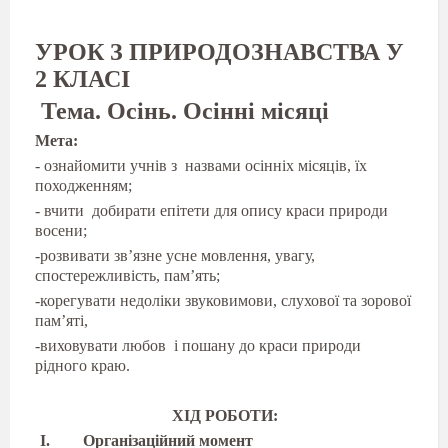
УРОК З ПРИРОДОЗНАВСТВА У
2 КЛАС
І
Тема. Осінь. Осінні місяці
Мета:
-
ознайомити учнів з
назвами осінніх місяців, їх
походженням;
- вчити
добирати епітети для опису краси природи
восени;
-розвивати зв’язне усне мовлення, увагу,
спостережливість, пам’ять;
-корегувати недоліки звуковимови, слухової та зорової
пам’яті,
-виховувати любов
і пошану до краси природи
рідного краю.
ХІД РОБОТИ:
Організаційний момент