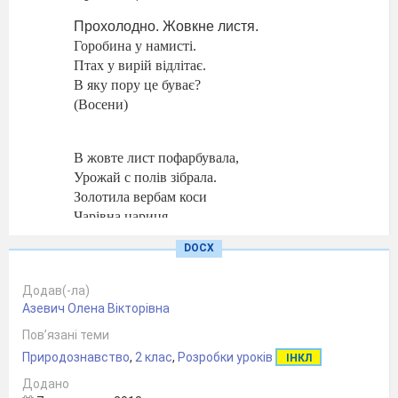
Прохолодно. Жовкне листя.
Горобина у намисті.
Птах у вирій відлітає.
В яку пору це буває?
(Восени)
В жовте лист пофарбувала,
Урожай с полів зібрала.
Золотила вербам коси
Чарівна цариця - …
(Осінь)
DOCX
До нас на урок сьогодні завітає осінь. Давайте її
покличемо!
Додав(-ла)
Азевич Олена Вікторівна
Пов’язані теми
Логопедична вправа.
Природознавство
Завдання: прослухати вірш, на другий раз додати
,
2 клас
,
Розробки уроків
ІНКЛ
потрібне слово
Додано