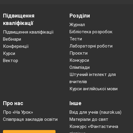
1. Робота над загадками про осінні місяці
• У південний край землі
Підвищення
Розділи
Відлітають журавлі,
Знов лункий шкільний дзвінок
кваліфікації
Журнал
Нас покликав на урок.
Бібліотека розробок
Підвищення кваліфікації
Як цей місяць звати?
Тести
Вебінари
Прошу відгадати. (Вересень)
Лабораторні роботи
Конференції
• Кличуть нас ліси, поля, сади
Дозбирати осені плоди.
Проєкти
Курси
Із дерев спадає листя жовте,
Конкурси
Вектор
То землею ходить місяць… (жовтень).
Олімпіади
• Крапле з неба, дахів, стріх.
Штучний інтелект для
Дощ холодний, перший сніг.
вчителів
Почорнів без листя сад.
Курси англійської мови
Що за місяць? (Листопад).
• Листя жовте та червоне
Про нас
Інше
Легко дерева літає,
Мов метелик, на долоні,
Про «На Урок»
Вхід для учнів (naurok.ua)
З тихим шелестом сідає.
Співпраця закладів освіти
Матеріали до свят
Сяють золотом берези,
Конкурс «Фантастична
Місяць ним вінчає осінь.
Журавлиний клин мережить