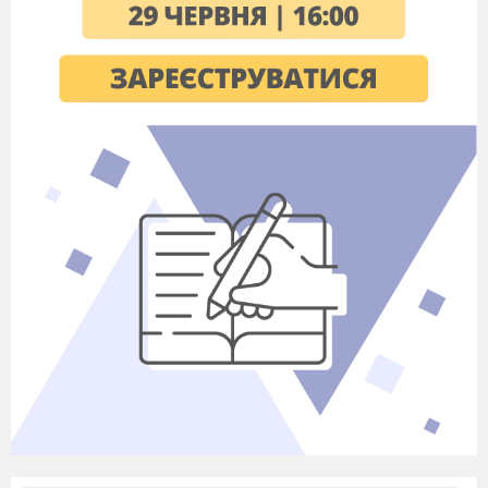
Журавлів
ключі.
2
. Вправа «
Розповідь про погоду
»
— Яка зараз пора року?
— Який місяць?
— Яке число?
— Тепло чи холодно надворі?
—Який стан неба?
— Яка температура повітря?
— Чи були сьогодні протягом дня опади?
3
. Запитання для повторення
— Які пори року ви знаєте?
— Що є причиною зміни пір року?
— Які спостереження за природою допомогли людині
створити календар?
II. Повідомлення теми і мети уроку
У
читель читає загадку.
Без пензлика, без олівця
Розфарбувала деревця.
Сумно у гаях блукає,
Жовті шати одягає.
Золотисту стелить постіль,