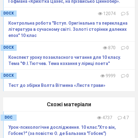
Гофмана «Крихітка Цахес, на прізвисько Циннобер».
життєвий шлях поета.
DOCX
12074
5
(
Життя людини впливає на її творчість.
Контрольна робота "Вступ. Оригінальна та перекладна
Тому неприємне дитинство, повне
література в сучасному світі. Золоті сторінки далеких
розчарувань, складні часи на засланні –
епох" 10 клас
одна причина, інша висловлювання про
те, що суспільство знаходиться в темряві.
DOCX
870
0
Жах життя та захоплення життям,
Конспект уроку позакласного читання для 10 класу.
розчарування в коханні, відчув
Тема "Ф.І.Тютчев. Тема кохання у ліриці поета"
приниження, коли взяли під опіку його
статки).
DOCX
9999
0
2.Розповідь учня з презентацією.
Тест до збірки Волта Вітмена «Листя трави»
(«Літературний калейдоскоп»)
Хвилинка релаксації (перегляд відео про
Схожі матеріали
квіти).
DOC
4737
4.7
3. Асоціативна вправа(на екрані квіти).
Урок-психологічне дослідження. 10 клас."Хто він,
Оберіть асоціації до слова квіти.
Гобсек?" (за повістю О. де Бальзака "Гобсек")