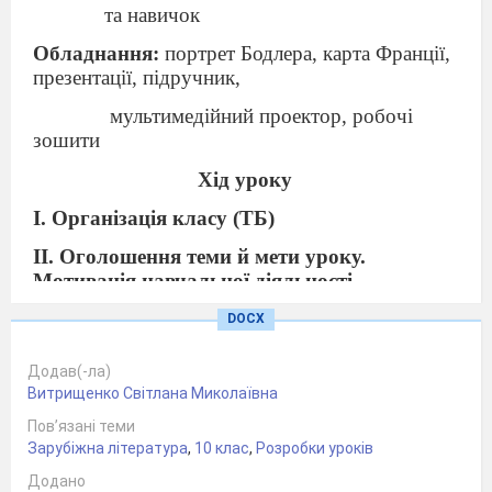
та навичок
Обладнання:
портрет Бодлера, карта Франції,
презентації, підручник,
мультимедійний проектор, робочі
зошити
Хід уроку
І. Організація класу (ТБ)
ІІ. Оголошення теми й мети уроку.
Мотивація навчальної діяльності
(слайд)
DOCX
Недаремно 19 століття називали Золотим
Додав(-ла)
віком літератури. 1819 року народився Уолт
Витрищенко Світлана Миколаївна
Уітмен, 1820 – Афанасій Фет, 1821 – Шарль
Пов’язані теми
Бодлер. Щороку народжувався великий поет.
Зарубіжна література
,
10 клас
,
Розробки уроків
Якщо ж пригадати, що того ж 1821 року
народився також і Флобер, і Достоєвський, то
Додано