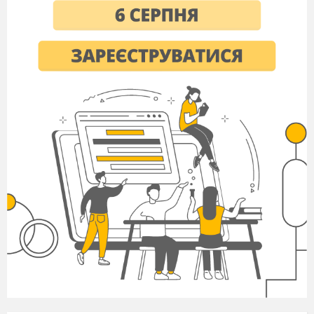
Жанри лірики?
Поняття романтизму (ідейне та
художнє направлення в європейській
та американській культурі в 18ст.
Романтизм стверджує культ природи,
почуттів і природного у людині)
Поняття символізму (одна із
найкрупніших течій кінця 19 ст.
початку 20. Проголосили основою
творчості символ. Головна ознака
підміна образів символами, натяками,
недомовленнями)
Що таке декаданс? (напрям у
літературі, загальна назва кризових
явищ у мистецтві та культури кінця 19
ст. – початку 20 ст.Період декадансу
позначений настроями безнадії,
розчарування, занепадом життєвих
сил, естетизмом. Декаданський герой
– це людина, яка відчуває свою
відчуженість у світі, трату моральних