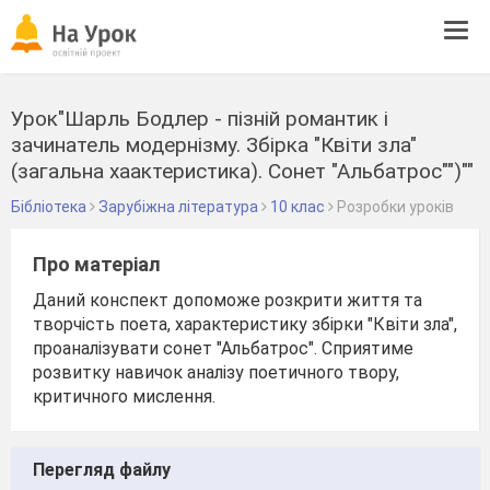
Tog
navi
Урок"Шарль Бодлер - пізній романтик і
зачинатель модернізму. Збірка "Квіти зла"
(загальна хаактеристика). Сонет "Альбатрос"")""
Бібліотека
Зарубіжна література
10 клас
Розробки уроків
Про матеріал
Даний конспект допоможе розкрити життя та
творчість поета, характеристику збірки "Квіти зла",
проаналізувати сонет "Альбатрос". Сприятиме
розвитку навичок аналізу поетичного твору,
критичного мислення.
Перегляд файлу