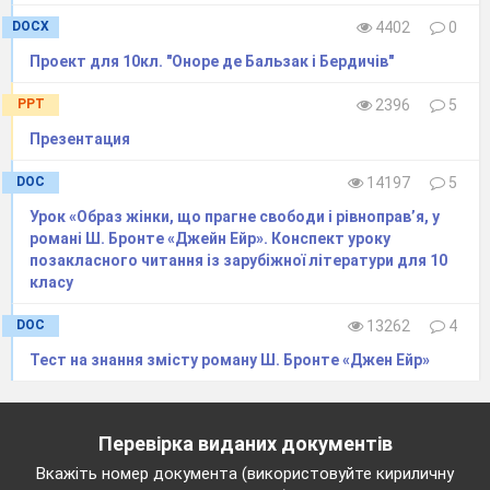
«Асоціативний кущ»
(слайд)
Запишіть їх.(радість, творінні природи, символ
DOCX
4402
0
краси, досконалість, чарівність).
Проект для 10кл. "Оноре де Бальзак і Бердичів"
- Чи завжди квіти – символ радості?
Адже з квітами людей проводжають в останню
PPT
2396
5
путь, приносять їх на могилу аж ніяк не на знак
Презентация
радості.
Приєднайте до своїх слів слово зло.
DOC
14197
5
(Що таке зло – чорна сила, антипод добра,
Урок «Образ жінки, що прагне свободи і рівноправ’я, у
страждання, біль).
романі Ш. Бронте «Джейн Ейр». Конспект уроку
Що ви бачите у назві ? (парадокс)
позакласного читання із зарубіжної літератури для 10
У ній протиставлено сподівання, ідеали, відчай
класу
та безнадія.
4.Словникова робота.(« Теоретична
DOC
13262
4
скринька»)
Тест на знання змісту роману Ш. Бронте «Джен Ейр»
Поєднання непоєднуваного називається
антиномія
(записати).
5. Розповідь учнів про збірку «Квіти зла»
Перевірка виданих документів
«Скринька Пандори»
Вкажіть номер документа (використовуйте кириличну
Книга, що містить лише 200 сторінок