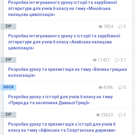
Розробка інтегрованого уроку історії та зарубіжної
Дніпропетровська знайдено кістки собаки,
літератури для учнів 6 класу на тему «Мінойська
свині, бика. Та
ким
чином, першими
палацова цивілізація»
прирученими тваринами на території України
ZIP
7854
5
(якщо
не рахувати собаки) були свиня та
Розробка інтегрованого уроку з історії та зарубіжної
бик, які з'явилися тут ще її VII—VI тис. до н.
літератури для учнів 6 класу «Ахейська палацова
е. Наприкінці V — у IV тис. до н. е. були
цивілізація»
одомашнені вівці й кози. Кінь був прируче
ZIP
11437
3.7
ний
в епоху енеоліту.
Племена скотарських культур заселяли
Розробка уроку та презентація на тему «Велика грецька
колонізація»
території на південь та північний схід від
землеробських. Вони вели рухливий спосіб
DOCX
8396
0
життя. Кераміка скотарів була гостродонною
Розробка уроку з історії для учнів 6 класу на тему
(більш примітивною). Ці пле
мена першими
«Природа та населення Давньої Греції»
почали використовувати колесо і
ZIP
25623
5
пристосували коня для верхової їзди; вони
першими почали насипати кургани в місцях
Розробка уроку та презентація з історії для учнів 6
класу на тему «Афінська та Спартанська держави»
поховань.