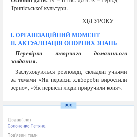
Основні дати:
І
V
– ІІ тис. до н. е. – період
Трипільської культури.
ХІД УРОКУ
І. ОРГАНІЗАЦІЙНИЙ МОМЕНТ
II. АКТУАЛІЗАЦІЯ ОПОРНИХ ЗНАНЬ
Перевірка творчого домашнього
завдання.
Заслуховуються розповіді, складені учнями
за темами «Як первіс
ні хлібороби виростили
зерно», «Як первісні люди приручили коня».
Іидивідуальне завдання.
DOC
Відтворити на дошці схеми, що
опрацьовувалися на попередньому уроці:
Додав(-ла)
«Господарство, що ґрунтується на
Солоненко Тетяна
виробництві», «Розвиток людського
Пов’язані теми