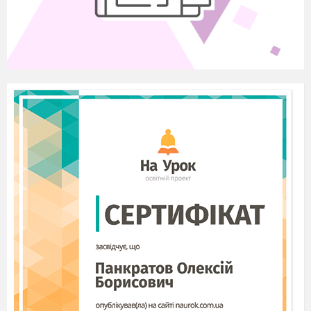
(
Супроводжується демонстрацією карти.)
2. Господарство, побут і духовне життя
носіїв трипільської культурі
Робота в групах.
Учні об'єднуються в чотири групи, кожна з
яких одержує картку із завданням, що містить
тему повідомлення і план, за яким його
необхідно підготувати з допомогою
підручника. Для виконання завдання,
надається 8—10 хвилин, після чого групи
представляють результат своєї роботи.
Картка
1. Місця проживання трипільців.
1)Ким і коли була відкрита трипільська
археологічна культура?
2)Де виявлені сліди трипільської культури