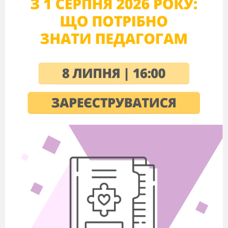
III. ВИВЧЕННЯ НОВОГО МАТЕРІАЛУ
1. Трипільська археологічна культура.
Запитання на повторення.
Що означає поняття «археологічна
культура»?
Наприкінці XIX ст. видатний український
археолог В. В. Хвойко відкрив і почав
досліджувати поселення давніх людей
поблизу с. Три- пілля на Київщині. Згодом
подібні селища почали знаходити і в ін
ших
районах України. Численні пам'ятки
трипільської культури займали в IV — першій
половині III тис. до н. е. все лісостепове
Правобережжя й Подністров'я, а на пізньому
етапі існування культури поширилися на
Волинь і в Степове Причорномор'я.