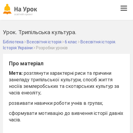
Tog
navi
Урок. Трипільська культура.
Бібліотека
Всесвітня історія
6 клас
Всесвітня історія.
Історія України
Розробки уроків
Про матеріал
Мета:
розглянути характерні риси та причини
занепаду трипіль­ської культури, спосіб життя
носіїв землеробських та ско­тарських культур за
часів енеоліту;
розвивати навички роботи учнів в групах;
сформувати мотивацію до вивчення історії давніх
часів.