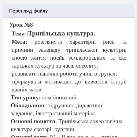
Перегляд файлу
Урок №8
Трипільська культура.
Тема :
Мета:
розглянути характерні риси та
причини занепаду трипіль
ської культури,
спосіб життя носіїв землеробських та ско
тарських культур за часів енеоліту;
розвивати навички роботи учнів в групах;
сформувати мотивацію до вивчення історії
давніх часів.
Тип уроку:
комбінований.
Обладнання:
підручник, дидактичні
завдання, ілюстративний матеріал.
Основні поняття:
Трипільська археологічна
культура,скотарі, кургани.