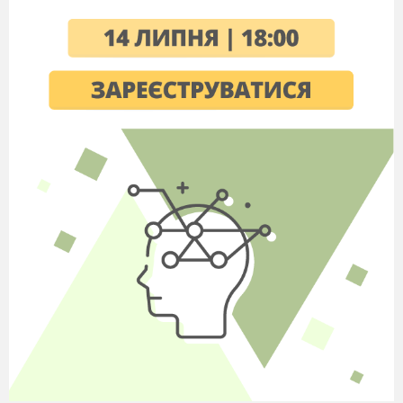
мені калина, як колись тут точилися бої з
турками. Бусурманська стріла влучила
молодшому козакові прямо в серце і трава
забагряніла від крові. І згодом на цьому місці
виріс кущ калини.
От про що розповіла мені калина.
Дитячий твір 2.
Зухвала калинова ягідка
Ріс на лісовій галявині червоний кущ
калини. На калині були великі червоні грона
ягід.
Одного разу був ясний, сонячний день. В
одному гроні виділялася дуже червона ягідка. І
ця ягідка сказала: „Я найгарніша між вами
всіма. Без мене кущ калини висохне.
Відірвалася ягідка і покотилася. Але червоний
кущ калини не звернув на ягідку уваги, все
милувався ясним сонячним днем. Подивилась