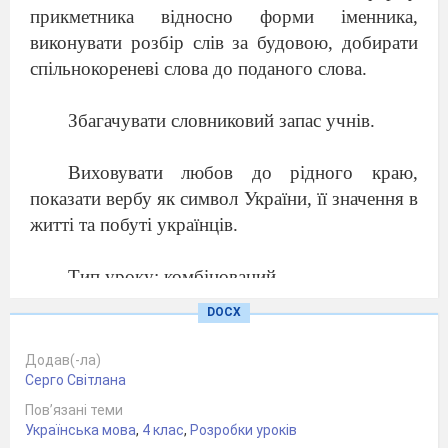
прикметника відносно форми іменника,
виконувати розбір слів за будовою, добирати
спільнокореневі слова до поданого слова.
Збагачувати словниковий запас учнів.
Виховувати любов до рідного краю,
показати вербу як символ України, її значення в
житті та побуті українців.
Тип уроку: комбінований.
DOCX
Вид уроку:
урок з додатковим виховним
навантаженням.
Додав(-ла)
Серго Світлана
Комплекс використаних методів, форм та
Пов’язані теми
Українська мова
прийомів: відгадування загадки, опис верби за
,
4 клас
,
Розробки уроків