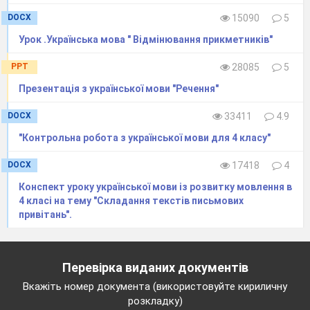
2. Відтворення і корекція опорних знань
DOCX
15090
5
учнів.
2.1.Відгадування загадки.
Урок .Українська мова " Відмінювання прикметників"
Проливала дрібні сльози
PPT
28085
5
молода дівиця.
Презентація з української мови "Речення"
Полоскала довгі коси
у чистій водиці. (Верба)
DOCX
33411
4.9
-Які слова допомогли вам відгадати цю
"Контрольна робота з української мови для 4 класу"
загадку?
(Довгі коси у чистій водиці.)
DOCX
17418
4
-Назвіть у загадці прикметники і іменники,
Конспект уроку української мови із розвитку мовлення в
від яких вони залежать. Визначте число цих
4 класі на тему "Складання текстів письмових
привітань".
прикметників.
Дрібні сльози- мн.
Молода дівиця- одн.
Перевірка виданих документів
Довгі коси- мн.
Вкажіть номер документа (використовуйте кириличну
У чистій водиці- одн.
розкладку)