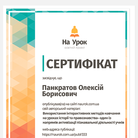
ягідка на кущ і покотилася.
Червоний кущ калини іскрився на сонці. А
ягідка висохла.
Дитячий твір 3.
Що мені нашепотіла калина?
Я бігала по бабусиному подвір'ї і побачила
кущ калини під вікном. А на кущі кетяги
червоні. Я підійшла ближче, тонкі гілочки
схилилися і пригорнулися до мене.
Зелені листочки зашелестіли, і калина
розповіла, що колись, у сиву давнину,
поранений козак ішов полем. Він дуже любив
Україну і дуже хотів жити. З молодого козака
текла кров. Там, де вона торкнулася землі,
виріс кущ з білим цвітом і яскраво-червоними
ягодами. А ще калина шепотіла: „Нарви собі
ягід, дитино і пий чай, коли захворієш. Подяку