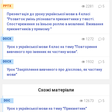
шепотіти комусь на вушко.
PPTX
2281
5
Дитячий твір 5.
Презентація до уроку української мови в 4 класі
Казка про калину
"Розвиток умінь упізнавати прикметники у тексті.
Була собі дівчина-красуня і забрали її в
Спостереження за їхньою роллю в мовленні. Вживання
полон турки. Тужила вона за своєю домівкою і
прикметників у прямому "
виплакувала за нею очі. Замучила її страждання
DOCX
1272
0
за рідним краєм і померла вона. А на тому
Урок з української мови 4 клас на тему "Повторення
місці, де капали її сльози, виросла пишна
вивченого про іменник як частину мови".
калина. Коли калина розквітала, то білим
цвітом чарувала всіх. Милувалися чудо-
DOCX
1932
5
калиною люди і згадували ту красиву дівчину. І
Урок "Закріплення вивченого про дієслово, як частину
прилітали до неї зимою снігурі, клювали
мови"
червоні ягоди калини. І сідали на неї горобці і
синиці, жалібно співали. Від пташок віяло
Схожі матеріали
теплом рідного краю. Калині було радісно, що
про неї пам'ятають, ще білішими ставали її
DOC
12673
5
квіти.
Урок з української мови на тему "Прикметник"