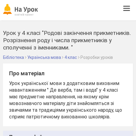
Tog
navi
Урок у 4 класі "Родові закінчення прикметників.
Розрізнення роду і числа прикметників у
сполученні з іменниками. "
Бібліотека
Українська мова
4 клас
Розробки уроків
Про матеріал
Урок української мови з додатковим виховним
навантаженням " Де верба, там і вода" у 4 класі
має предметне направлення, на якому крім
мовознавчого матеріалу діти знайомляться зі
звичаями та традиціями українського народу, що
сприяє патріотичному вихованню школярів.