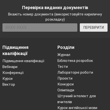
-Прочитай те вірш. Скільки в ньому речень? Які є речення за
Перевірка виданих документів
метою висловлювання? Визначте відмінки іменників.
Спишіть розповідне речення. Підкресліть головні члени
Вкажіть номер документа (використовуйте кириличну
речення, визначте відмінки іменників.
розкладку)
8. Течія відмінків.
ПЕРЕВІРИТИ
-Визначте відмінки іменників.
Вишита колоссям і калиною,
Підвищення
Розділи
Вигойдана співом солов’я,
кваліфікації
Журнал
Звешся веселково Україною,
Бібліотека розробок
Підвищення кваліфікації
Нене зачарована моя.
Тести
Вебінари
9.Сигнал
SOS
.
Лабораторні роботи
Конференції
Проєкти
Курси
-Веселий вітер-мандрвник
Конкурси
Вектор
Дмухнув на речення і зник.
Олімпіади
Складіть з кожної групи слів речення, ставлячи
Штучний інтелект для
іменники жіночого роду з основою на приголосний в
вчителів
орудному відмінку.
Курси англійської мови