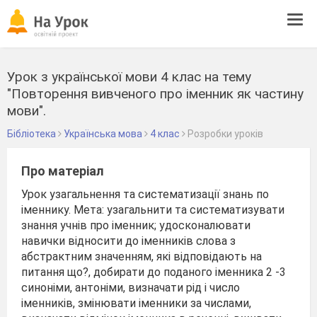
Tog
navi
Урок з української мови 4 клас на тему
"Повторення вивченого про іменник як частину
мови".
Бібліотека
Українська мова
4 клас
Розробки уроків
Про матеріал
Урок узагальнення та систематизації знань по
іменнику. Мета: узагальнити та систематизувати
знання учнів про іменник; удосконалювати
навички відносити до іменників слова з
абстрактним значенням, які відповідають на
питання що?, добирати до поданого іменника 2 -3
синоніми, антоніми, визначати рід і число
іменників, змінювати іменники за числами,