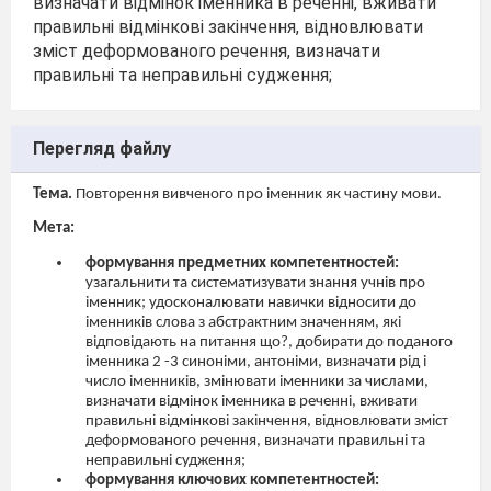
визначати відмінок іменника в реченні, вживати
правильні відмінкові закінчення, відновлювати
зміст деформованого речення, визначати
правильні та неправильні судження;
Перегляд файлу
Тема.
Повторення вивченого про іменник як частину мови.
Мета:
формування предметних компетентностей:
узагальнити та систематизувати знання учнів про
іменник; удосконалювати навички відносити до
іменників слова з абстрактним значенням, які
відповідають на питання що?, добирати до поданого
іменника 2 -3 синоніми, антоніми, визначати рід і
число іменників, змінювати іменники за числами,
визначати відмінок іменника в реченні, вживати
правильні відмінкові закінчення, відновлювати зміст
деформованого речення, визначати правильні та
неправильні судження;
формування ключових компетентностей: