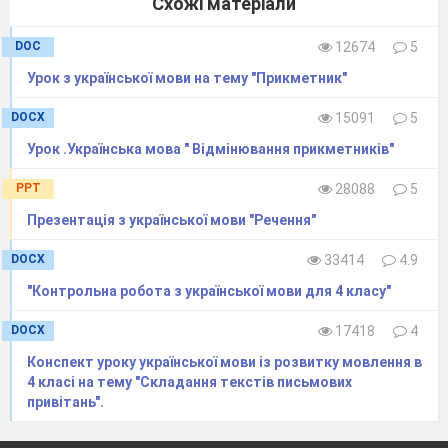
Схожі матеріали
DOC
12674
5
Урок з української мови на тему "Прикметник"
DOCX
15091
5
-Встановіть відповідність.
Урок .Українська мова " Відмінювання прикметників"
1) земля
а)базікало
1
2)заморозки
б) тіснота
2
PPT
28088
5
3)мовчун
в)небо
3
Презентація з української мови "Речення"
4)простір
г)старіння
4
5)розквіт
Ґ)відлига
5
DOCX
33414
4.9
"Контрольна робота з української мови для 4 класу"
Острів відпочинку(фізкультхвилинка)
Завдання від альбатросів
DOCX
17418
4
Бачиш в небі альбатроса?
Конспект уроку української мови із розвитку мовлення в
Привітай його, матросе!
4 класі на тему "Складання текстів письмових
привітань".
Птах далеко від землі
Зустрічає кораблі.