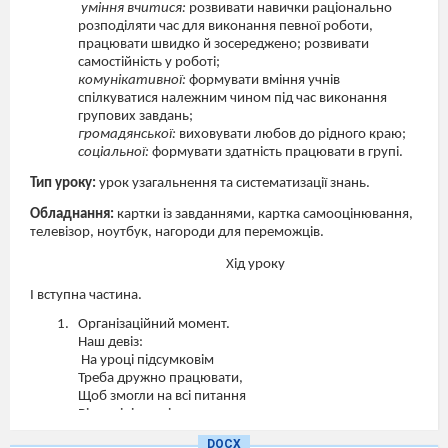
уміння вчитися:
розвивати навички раціонально
розподіляти час для виконання певної роботи,
працювати швидко й зосереджено; розвивати
самостійність у роботі;
комунікативної:
формувати вміння учнів
спілкуватися належним чином під час виконання
групових завдань;
громадянської:
виховувати любов до рідного краю;
соціальної:
формувати здатність працювати в групі.
Тип уроку:
урок узагальнення та систематизації знань.
Обладнання:
картки із завданнями, картка самооцінювання,
телевізор, ноутбук, нагороди для переможців.
Хід уроку
I
вступна частина.
Організаційний момент.
Наш девіз:
На уроці підсумковім
Треба дружно працювати,
Щоб змогли на всі питання
Відповіді повні дати.
DOCX
Привітання. Створення емоційного настрою.