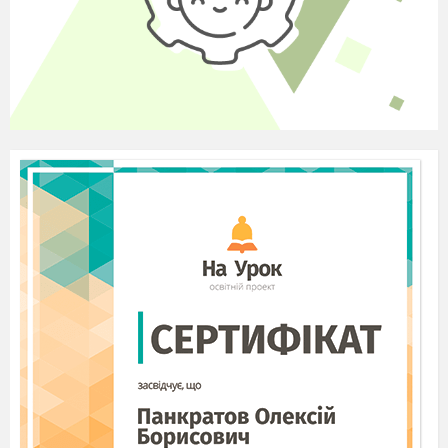
поповнення новими словами частина мови. У найбільшому
11- томному словнику
української мови нараховано
близько 13500 слів! Половина з них припадає на іменник.
Я запрошую вас у подорож. Відгадавши загадку, дізнаємося,
на чому ми будемо подорожувати.
Загадка
По хвилях лебідь пливе,
Людей на собі везе. (Корабель)
- Отже, я запрошую вас на борт корабля. Як ми його
назвемо? (Кмітливий, …)
У вас на партах лежить карта із завданнями. Рухаючись у
зазначеному напрямку, ми дістанемося фінішу. (на дошці
схема руху) .
Ст
Фініш
Напрямок руху
Завдання
1
Старт
Відгадування загадки.