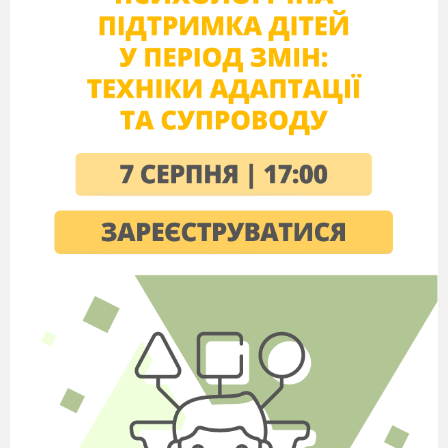
4.
6.
Він буває жіночий, чоловічий, середній.
Їх в українській мові 7.
Він є головним членом речення.
Слова, протилежні за значенням.
Слова, близькі за значенням.
Воно буває в однині та множині.
Частина слова, що стоїть за коренем.
3.Повідомлення теми і мети уроку.
- То яку частину мови ми будемо сьогодні узагальнювати? А
навіщо нам про цю частину мови все треба знати? (Відповіді
дітей)
- Так. Іменник взяв собі на плечі
Велике діло – називати речі.
(За Д. Білоусом)
Іменник - велетенська, могутня, незрівнянна за можливістю