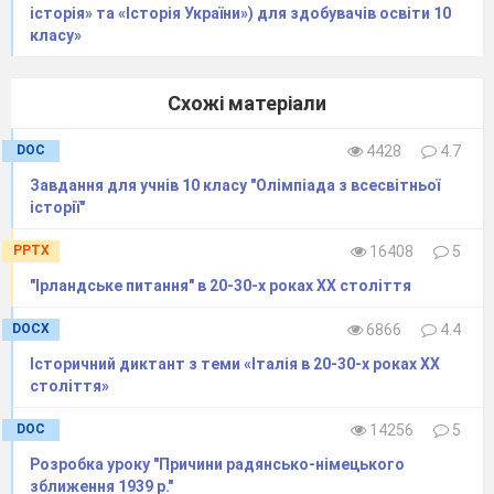
(німецький) підводний човен припадало 33,78
історія» та «Історія України») для здобувачів освіти 10
знищених суден (держав Антанти)».
класу»
Які висновки про перебіг підводної війни
можна зробити на підставі наведених
Схожі матеріали
даних
?
Визначте роль і вплив підводної війни на
DOC
4428
4.7
загальний хід Першої світової війни
Завдання для учнів 10 класу "Олімпіада з всесвітньої
історії"
PPTX
16408
5
"Ірландське питання" в 20-30-х роках ХХ століття
DOCX
6866
4.4
Історичний диктант з теми «Італія в 20-30-х роках ХХ
століття»
DOC
14256
5
Розробка уроку "Причини радянсько-німецького
зближення 1939 р."