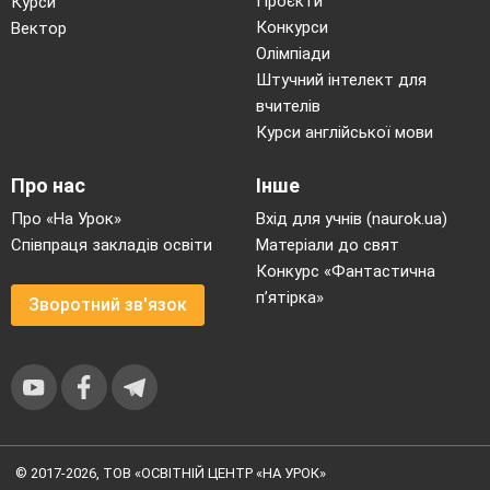
Проєкти
Курси
Конкурси
Вектор
Олімпіади
Штучний інтелект для
вчителів
Курси англійської мови
Про нас
Інше
Про «На Урок»
Вхід для учнів (naurok.ua)
Співпраця закладів освіти
Матеріали до свят
Конкурс «Фантастична
п’ятірка»
Зворотний зв'язок
© 2017-2026, ТОВ «ОСВІТНІЙ ЦЕНТР «НА УРОК»