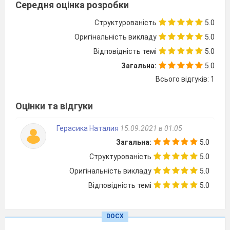
Середня оцінка розробки
битва
Першої світової війни між
британським
та німецьким флотами
Структурованість
5.0
А
Ам
’
єнська битва
Оригінальність викладу
5.0
Б
Верденська битва
Відповідність темі
5.0
В
Ютландська битва
Загальна:
5.0
Г
Лондонська битва
Всього відгуків: 1
5. Вкажіть правильне твердження.
А
Перемогу у Першій світовій війні
Оцінки та відгуки
здобули країни Центрального блоку
Б
Росія прагнула приєднати в ході Першої
Герасика Наталия
15.09.2021 в 01:05
світової війни Східну Галичину, Північну
Загальна:
5.0
Буковину, Закарпаття та оволодіти
Структурованість
5.0
чорноморськими протоками Боспор та
Оригінальність викладу
5.0
Дарданелли
Відповідність темі
5.0
В
Після Лютневої революції в Росії
Тимчасовий уряд заявив про вихід Росії із
DOCX
війни