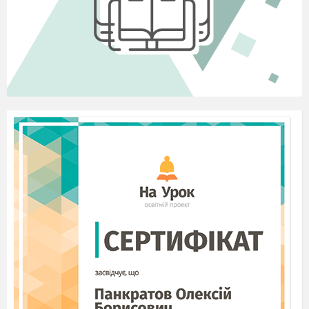
мирного населення
8. Виберіть чотири правильні відповіді.
Позначте твердження, що входили до «14
пунктів» В. Вільсона
визволення від німецької окупації
території Росії та надання їй
безперешкодних можливостей для
визначення політичного розвитку,
національної політики і вступу до
«співтовариства вільних націй»
становлення нової міжнародної правової
системи
надання автономії народам Австро-
Угорщини
розпад Австро-Угорської імперії
виникнення нових держав
визволення і відновлення Бельгії
повернення Франції Ельзасу та