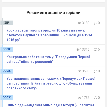
випередити хмару хлору, яка невблаганно
переслідувала їх»
.
Рекомендовані матеріали
Про яку подію йдеться у наведеному
джерелі?
ZIP
3183
0
Коли вона відбулася?
Урок з всесвітньої історії для 10 класу на тему:
Охарактеризуйте наслідки цієї події.
"Початок Першої світової війни. Військові дії в 1914 –
1916 рр.".
І
V
РІВЕНЬ (3 бали)
DOCX
13316
5
11.
Історик Олександр Шталь про
Контрольна робота на тему: "Передумови Першої
результати підводної війни у книзі «Розвиток
світової війни та революції"
методів підводних човнів у війні 1914-1918
рр.» писав: «У роки Першої світової війни в
DOCX
3686
0
Німеччині побудували 344 підводні човни, із
Узагальнення знань за темами: «Передумови Першої
світової війни. Війна та революції», «Облаштування
яких 178 було втрачено… Субмарини
повоєнного світу»
потопили 5861 судно (не враховано судна
тоннажем менше 100т). Найбільші втрати
DOCX
1735
0
суден були в 1917 р. – 2734… На один загиблий
Олімпіада «Завдання олімпіади з історії («Всесвітня