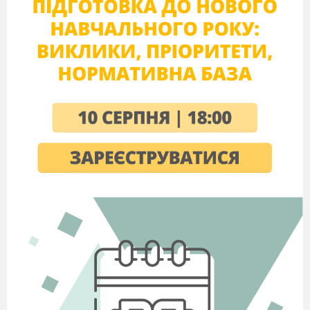
винятковості своєї нації
Б
рух, спрямований
1
проти будь-яких воєн, за
2
повну ліквідацію
3
озброєння
4
В
блискавична війна
Г
період, коли
супротивник
закріплюється на
досягнутих рубежах,
створюючи систему окопів
та не ведуть активних
бойових дій
Д
війна, де
використовуються всі
засоби для знищення
противника, у тому числі