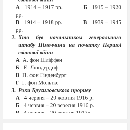
А
1914 – 1917 рр.
Б
1915 – 1920
рр.
В
1914 – 1918 рр.
В
1939 – 1945
рр.
Хто був начальником генерального
штабу Німеччини на початку Першої
світової війни
А
А. фон Шліффен
Б
Е. Люндердоф
В
П. фон Гінденбург
Г
Г. фон Мольтке
Роки Брусиловського прориву
А
4 червня – 20 жовтня 1916 р.
Б
4 червня – 20 вересня 1916 р.
В
4 червня – 20 жовтня 1917р.
Г
4 червня – 20 вересня 1917 р.
4. Як називалася єдина велика морська