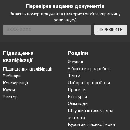
Перевірка виданих документів
Вкажіть номер документа (використовуйте кириличну
розкладку)
ПЕРЕВІРИТИ
Підвищення
Розділи
кваліфікації
Журнал
Бібліотека розробок
Підвищення кваліфікації
Тести
Вебінари
Лабораторні роботи
Конференції
Проєкти
Курси
Конкурси
Вектор
Олімпіади
Штучний інтелект для
вчителів
Курси англійської мови