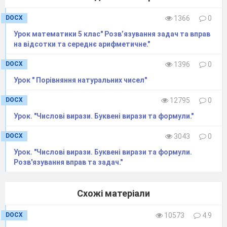
DOCX
1366
0
Урок математики 5 клас" Розв’язування задач та вправ
на відсотки та середнє арифметичне."
DOCX
1396
0
Урок " Порівняння натуральних чисел"
DOCX
12795
0
Урок. "Числові вирази. Буквені вирази та формули."
DOCX
3043
0
Урок. "Числові вирази. Буквені вирази та формули.
Розв'язування вправ та задач."
Схожі матеріали
DOCX
10573
4.9