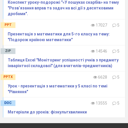
Конспект уроку-подорожі "«У пошуках скарбів» на тему
"Розв’язання вправ та задач на всі дії з десятковими
дробами".
PPT
17027
5
Презентація з математики для 5-го класу на тему:
"Подорож країною математики"
ZIP
14546
5
Таблиця Excel "Моніторинг успішності учнів з предмету
інварінтної складової" (для вчителів-предметників)
PPTX
6628
5
Урок - презентація з математики у 5 класі по темі
"Рівняння"
DOC
13555
5
Матеріали до уроків: фізкультхвилинки