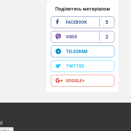
Поділитись матеріалом
5
FACEBOOK
2
VIBER
TELEGRAM
TWITTER
ren Sitz?
GOOGLE+
у)