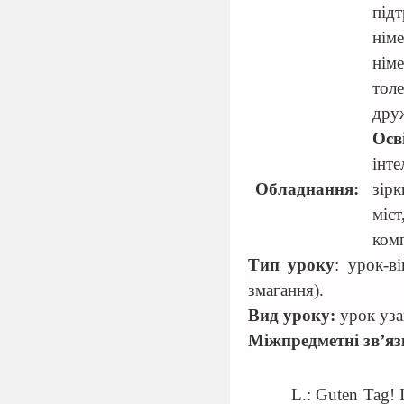
під
нім
нім
тол
друж
Осв
інте
Обладнання:
зір
міс
комп
Тип уроку
: урок-в
змагання).
Вид уроку:
урок уза
Міжпредметні зв’яз
L.: Guten Tag!