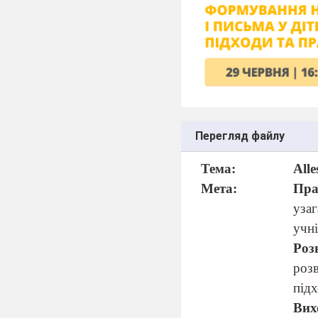
Перегляд файлу
Тема:
Alle
Мета:
Пра
уза
учні
Роз
роз
підх
Вих