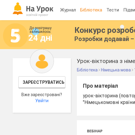
Журнал
Бібліотека
Тести
Підви
Конкурс розро
До розіграшу
залишилось:
24 дні
Розробки додавай – 
Урок-вікторина з німе
Бібліотека
Німецька мова
ЗАРЕЄСТРУВАТИСЬ
Про матеріал
Вже зареєстровані?
урок-вікторина (повто
Увійти
"Німецькомовні країни