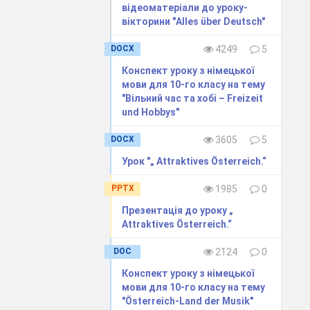
відеоматеріали до уроку-
вікторини "Alles über Deutsch"
DOCX
4249
5
Конспект уроку з німецької
мови для 10-го класу на тему
"Вільний час та хобі – Freizeit
und Hobbys"
DOCX
3605
5
Урок "„ Attraktives Österreich.“
PPTX
1985
0
Презентація до уроку „
Attraktives Österreich.“
DOC
2124
0
Конспект уроку з німецької
мови для 10-го класу на тему
"Österreich-Land der Musik"