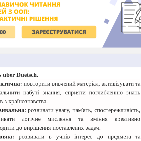
s über Duetsch
.
ктична:
повторити вивчений матеріал, активізувати та
гальнити набуті знання,
сприяти поглибленню знань
в з країнознавства.
вивальна
:
розвивати увагу, пам'ять, спостережливість
,
вивати логічне мислення та вміння креативно
одити до вирішення поставлених задач.
овна:
розвивати в учнів інтерес до предмета та