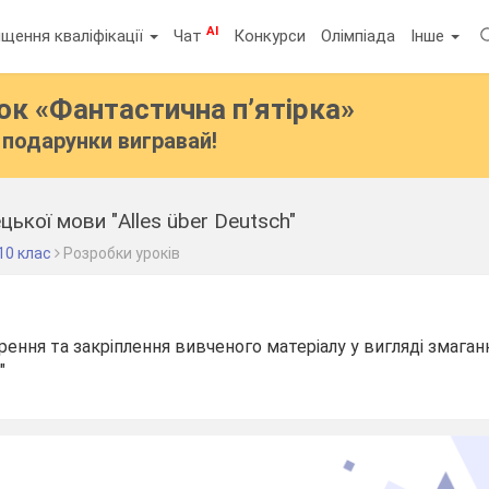
AI
щення кваліфікації
Чат
Конкурси
Олімпіада
Інше
бок
«Фантастична п’ятірка»
подарунки вигравай!
цької мови "Alles über Deutsch"
10 клас
Розробки уроків
рення та закріплення вивченого матеріалу у вигляді змаган
"