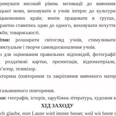
тримувати високий рівень мотивації до вивчення
ецької мови
, виховувати в учнів інтерес до культури
ецькомовних країн; вчити працювати в групах,
ерантно ставитись один до одного,
виховувати почуття
би, товариськості.
ітня:
розширити світогляд учнів,
стимулювати
лектуальне і творче самовдосконалення учнів.
ки для оцінювання правильних відповідей, фотографії
т, роздаткові картки, презентація, відеоматеріали,
’ютер, телевізор.
ікторина (повторення та закріплення вивченого матер
гальнюючого повторення.
ки:
географія, історія, зарубіжна література, художня 
ХІД ЗАХОДУ
Ich glaube, eure Laune wird immer besser, weil wir heute