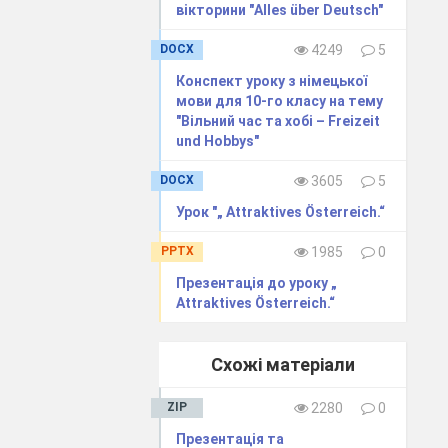
вікторини "Alles über Deutsch"
DOCX
4249
5
Конспект уроку з німецької
мови для 10-го класу на тему
"Вільний час та хобі – Freizeit
und Hobbys"
DOCX
3605
5
Урок "„ Attraktives Österreich.“
PPTX
1985
0
Презентація до уроку „
Attraktives Österreich.“
Схожі матеріали
ZIP
2280
0
Презентація та