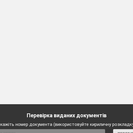
eutsches Auto?
haben die Autohersteller Mercedes-Benz und Porsche ih
….
Перевірка виданих документів
st
кажіть номер документа (використовуйте кириличну розкладк