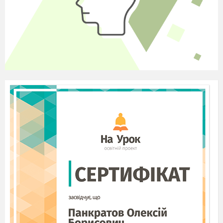
освіти. Також з’ясуємо значення понять
«інклюзія», «сегрегація», «інтеграція».
Порівняємо поняття «інклюзія» та
«толерантність».
Вивчення нового матеріалу.
Словникова робота.
Розшифруйте ребуси.
(Інклюзія)