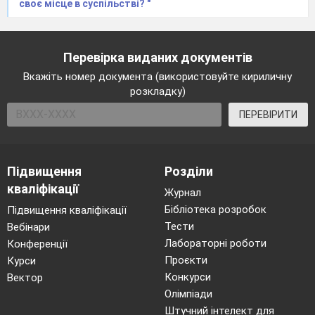
своє місце в суспільстві? "
Зберіть квітку. Порівняйте їх.
Клас ділиться на дві групи. Кожна з них
отримує набір «Квітка» (пелюстки з
Перевірка виданих документів
надписами з серединкою «толерантність»
Вкажіть номер документа (використовуйте кириличну
та «інклюзія»
розкладку)
Порівнявши свої «квіти» учні/учениці
ПЕРЕВІРИТИ
роблять висновок про зв'язок
толерантності та інклюзії.
Підвищення
Розділи
кваліфікації
Журнал
Бібліотека розробок
Підвищення кваліфікації
Тести
Вебінари
Лабораторні роботи
Конференції
Проєкти
Курси
Конкурси
Вектор
Олімпіади
Штучний інтелект для