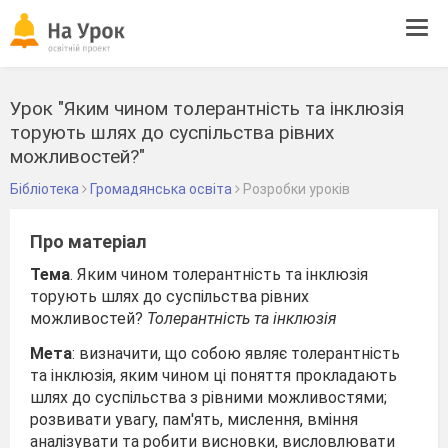
Tog
navi
Урок "Яким чином толерантність та інклюзія
торують шлях до суспільства рівних
можливостей?"
Бібліотека
Громадянська освіта
Розробки уроків
Про матеріал
Тема
. Яким чином толерантність та інклюзія
торують шлях до суспільства рівних
можливостей?
Толерантність та інклюзія
Мета
: визначити, що собою являє толерантність
та інклюзія, яким чином ці поняття прокладають
шлях до суспільства з рівними можливостями;
розвивати увагу, пам'ять, мислення, вміння
аналізувати та робити висновки, висловлювати