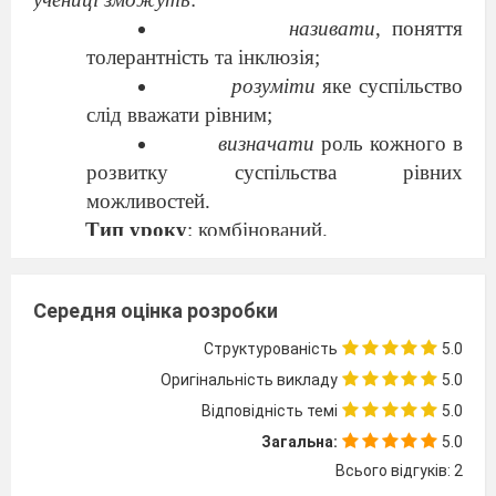
називати
, поняття
толерантність та інклюзія
;
розуміти
яке суспільство
слід вважати рівним;
визначати
роль кожного в
розвитку суспільства рівних
можливостей
.
Тип уроку
: комбінований.
Обладнання
: підручник, роздатковий
матеріал, кросворд, ребуси, відеоролик.
Середня оцінка розробки
Хід уроку
Організаційна частина.
Структурованість
5.0
Перевірка домашнього завдання.
Оригінальність викладу
5.0
Актуалізація опорних знань.
Відповідність темі
5.0
Кросворд.
Загальна:
5.0
Розгадайте кросворд.
Всього відгуків: 2