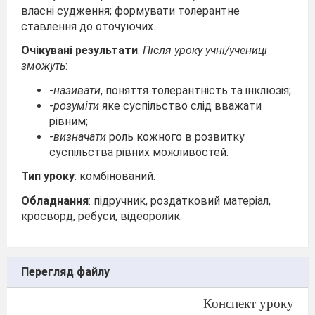
власні судження; формувати толерантне
ставлення до оточуючих.
Очікувані результати
.
Після уроку учні/учениці
зможуть
:
-
називати
, поняття толерантність та інклюзія;
-
розуміти
яке суспільство слід вважати
рівним;
-
визначати
роль кожного в розвитку
суспільства рівних можливостей.
Тип уроку
: комбінований.
Обладнання
: підручник, роздатковий матеріал,
кросворд, ребуси, відеоролик.
Перегляд файлу
Конспект уроку