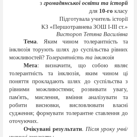
з
громадянської освіти та історії
для
10-го
класу
Підготувала учитель історії
КЗ «Першотравнева ЗОШ І-ІІІ ст.»
Вистороп Тетяна Василівна
Тема
. Яким чином толерантність та
інклюзія торують шлях до суспільства рівних
можливостей?
Толерантність та інклюзія
Мета
:
визначити, що собою являє
толерантність та інклюзія, яким чином ці
поняття прокладають шлях до суспільства з
рівними можливостями
;
розвивати увагу,
пам'ять, мислення, вміння аналізувати та
робити висновки, висловлювати власні
судження
; формувати толерантне ставлення до
оточуючих
.
Очікувані результати
.
Після уроку учні/
учениці зможуть
: