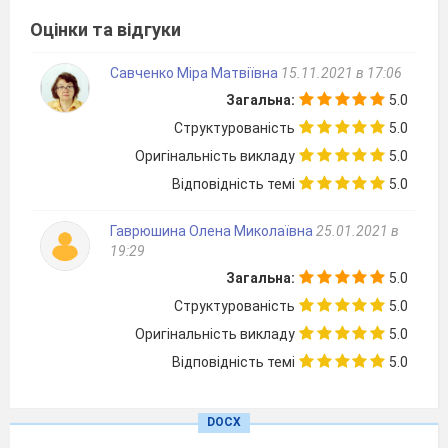
Оцінки та відгуки
Савченко Міра Матвіївна
15.11.2021 в 17:06
Загальна:
5.0
Структурованість
5.0
Оригінальність викладу
5.0
Умисне обмеження прав і законних
Відповідність темі
5.0
інтересів одних осіб порівняно з іншими
Гаврюшина Олена Миколаївна
25.01.2021 в
на підстав раси, статі, віку, національності
19:29
і т.д.
(Дискримінація)
Загальна:
5.0
Можливість забезпечення рівними
Структурованість
5.0
правами та можливостями різних
Оригінальність викладу
5.0
соціальних груп задля задоволення їхніх
Відповідність темі
5.0
потреб.
(Рівність)
Те, що часто повторюється та стає
загальноприйнятим.
(Стереотипи)
DOCX
Негативні та несправедливі думки щодо