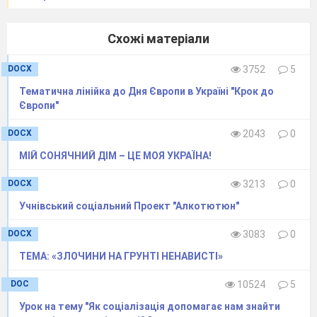
Схожі матеріали
DOCX
3752
5
Тематична лінійка до Дня Європи в Україні "Крок до
Європи"
DOCX
2043
0
Опрацюйте схеми. Проаналізуйте їх.
МІЙ СОНЯЧНИЙ ДІМ – ЦЕ МОЯ УКРАЇНА!
Наведіть приклади.
Перегляд відеоролику.
DOCX
3213
0
Перегляньте відеоролик.
Учнівський соціальний Проект "Алкотютюн"
www.youtube.com/watch?
time_continue=145&v=JOWiPx5VRUU
DOCX
3083
0
Які почуття він у вас викликав?
ТЕМА: «ЗЛОЧИНИ НА ГРУНТІ НЕНАВИСТІ»
Які висновки ви можете зробити з
DOC
10524
5
даного ролику?
(Відповіді дітей)
Робота в малих групах.
Урок на тему "Як соціалізація допомагає нам знайти