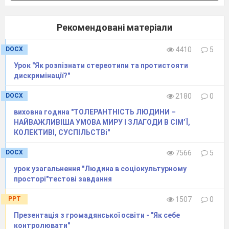
сприйняття певних осіб чи гр
знаходяться поза області, на 
Рекомендовані матеріали
поширюються закони моралі 
справедливості.
DOCX
4410
5
різновид дискримінації, який 
Урок "Як розпізнати стереотипи та протистояти
фактичному чи юрид
дискримінації?"
відокремленні в межах
суспільства тих суспільних 
DOCX
2180
0
вирізняються
виховна година "ТОЛЕРАНТНІСТЬ ЛЮДИНИ –
за
расовими
,
гендерними
,
соц
НАЙВАЖЛИВІША УМОВА МИРУ І ЗЛАГОДИ В СІМ’Ї,
КОЛЕКТИВІ, СУСПІЛЬСТВі"
релігійними, мовними ч
ознаками, та в пода
DOCX
7566
5
законодавчому обмеженні їхн
урок узагальнення "Людина в соціокультурному
поцес взаємозближення й у
просторі"тестові завдання
взаємозв'язків
PPT
1507
0
Що об’єднує ці поняття?
(Ставлення до
людей)
Презентація з громадянської освіти - "Як себе
контролювати"
Робота в парах.