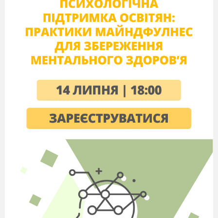
людини в ньому.
(Забобони)
Сукупність людей, об’єднаних
спільними інтересами, потребами,
взаємними симпатіями або видами
діяльності.
(Соціум)
Мотивація навчальної діяльності.
Повідомлення теми та мети уроку.
Вправа «Асоціативний кущ».
Ексклюзив
Діти записують на дошці слова, що
асоціюються у них з поняттям
«Ексклюзив». Пояснюють та роблять
висновки.
Висловіть припущення, яке відношення
це поняття має до нашого уроку?
Сьогодні ми поговоримо про поняття
ексклюзія в контексті громадянської