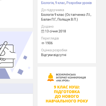
Біологія
,
9 клас
,
Розробки уроків
До підручника
Біологія 9 клас (Остапченко Л.І.,
Балан П.Г., Поліщук В.П.)
Додано
13 січня 2018
Переглядів
1906
Оцінка розробки
Відгуки відсутні