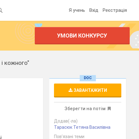
Я учень
Вхід
Реєстрація
УМОВИ КОНКУРСУ
 і кожного"
DOC
ЗАВАНТАЖИТИ
Зберегти на потім
Додав(-ла)
Тарасюк Тетяна Василівна
Пов’язані теми
і