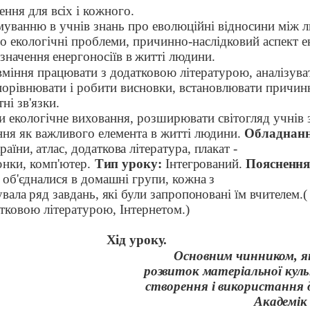
ння для всіх і кожного.
уванню в учнів знань про еволюційні відносини між 
о екологічні проблеми, причинно-наслідковий аспект е
значення енергоносіїв в житті людини.
вміння працювати з додатковою літературою, аналізува
порівнювати і робити висновки, встановлювати причинн
ні зв'язки.
и екологічне виховання, розширювати світогляд учнів 
ня як важливого елемента в житті людини.
Обладнан
аїни, атлас, додаткова література, плакат -
юнки, комп'ютер.
Тип уроку:
Інтегрований.
Поясненн
і об'єдналися в домашні групи, кожна з
вала ряд завдань, які були запропоновані їм вчителем.
тковою літературою, Інтернетом.)
Хід уроку.
Основним чинником, я
розвиток матеріальної кул
створення і використання д
Академік