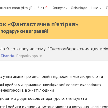
AI
щення кваліфікації
Чат
Конкурси
Олімпіада
Інше
бок
«Фантастична п’ятірка»
подарунки вигравай!
чнів 9-го класу на тему: "Енергозбереження для всіх
Біологія
Розробки уроків
 учнів знань про еволюційні відносини між людиною та
чні проблеми, причинно-наслідковий аспект екологічних
 енергоносіїв в житті людини.
цювати з додатковою літературою, аналізувати
ати і робити висновки, встановлювати причинно-наслідков