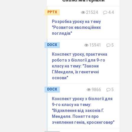
ою. Може
ійни.
PPTX
21524
4.4
складова
Розробка уроку на тему
иродою і діяти
"Розвиток еволюційних
ож мати на
поглядів"
ї екологічної
DOCX
15941
5
юванням
Конспект уроку, практична
ргозбереження
робота з біології для 9-го
класу на тему: "Закони
Г.Менделя, їх генетичні
дображають
дане
основи"
приготувати
DOCX
9866
5
ілля
Конспект уроку з біології для
имітивну
зброю
9-го класу на тему:
"Відхилення від законів Г.
ив збільшення
Менделя. Поняття про
и виплавки
зчеплення генів, кросинговер"
удівлях,