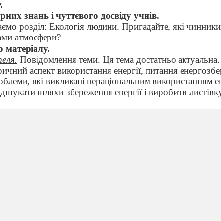
.
рних знань і чуттєвого досвіду учнів.
ємо розділ: Екологія людини. Пригадайте, які чинник
ами атмосфери?
 матеріалу.
еля.
Повідомлення теми. Ця тема достатньо актуальна.
ричний аспект використання енергії, питання енергозб
облеми, які викликані нераціональним використанням ен
дшукати шляхи збереження енергії і виробити листівк
ї щодо енергозбереження в побуті". Нам в цьому допо
кий буде працювати з комп'ютером під час обговорення
Основна частина уроку.
Блок: Біосфера
-
сфера життя.
осфера?
 сфера життя.
мпоненти біосфери шляхом складних еволюційних пере
их процесів сприяли виникненню життя і становленню 
юдини.
Виступ групи,
яка досліджувала питання:
Еволю