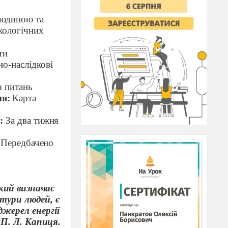
людиною та
кологічних
ти
о-наслідкові
з питань
ня:
Карта
я:
За два тижня
( Передбачено
кий визначає
ьтури людей,
є
жерел енергії
 П. Л. Капиця.