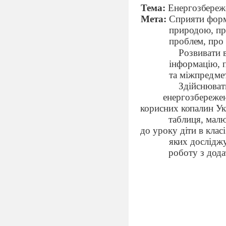
Тема:
Енергозбереже
Мета:
Сприяти форм
природою, пр
проблем, про 
Розвивати 
інформацію, 
та міжпредмет
Здійснюват
енергозбережен
корисних копалин Укр
таблиця, мал
до уроку діти в клас
яких досліджу
роботу з дода