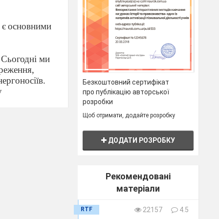
и є основними
 Сьогодні ми
ереження,
ергоносіїв.
Безкоштовний сертифікат
у
про публікацію авторської
може прес
розробки
 проблем
Щоб отримати, додайте розробку
ДОДАТИ РОЗРОБКУ
Рекомендовані
матеріали
творень і
вінця
RTF
22157
4.5
ція