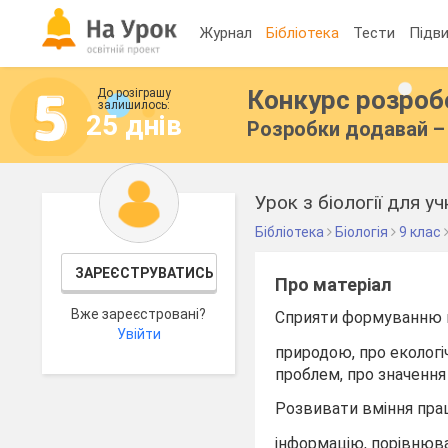
Журнал
Бібліотека
Тести
Підви
Конкурс розро
До розіграшу
залишилось:
25 днів
Розробки додавай – 
Урок з біології для у
Бібліотека
Біологія
9 клас
ЗАРЕЄСТРУВАТИСЬ
Про матеріал
Вже зареєстровані?
Сприяти формуванню в
Увійти
природою, про екологі
проблем, про значення
Розвивати вміння пра
інформацію, порівнюв