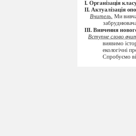
I.
Організація класу
II
.
Актуалізація опо
Вчитель.
Ми вивча
забруднювач
III
.
Вивчення нового
Вступне слово вчит
виявимо істо
екологічні пр
Спробуємо ві
"Рекомендаці
-секретар, я
уроку.
Вчитель.
Що таке бі
Учень.
Біосфера - це
Вчитель.
Основні ко
хіміко-фізичн
Природи - Л