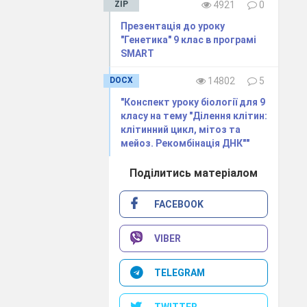
двигунів, які
ZIP
4921
0
ою для перших
Презентація до уроку
"Генетика" 9 клас в програмі
и ресурсами,
їх
SMART
ішими
видами
уда.
Набувають
DOCX
14802
5
нця, вітру,
"Конспект уроку біології для 9
класу на тему "Ділення клітин:
и з моменту
її
клітинний цикл, мітоз та
мейоз. Рекомбінація ДНК""
Поділитись матеріалом
FACEBOOK
є економне
го.
 Землі
VIBER
истання
TELEGRAM
TWITTER