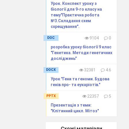
Урок. Конспект уроку з
біології для 9-го класу на
тему"Практична робота
№3.Складання схем
схрещування".
й потенціал
DOC
9104
0
ьша у
розробка уроку біології 9 клас
"Генетика. Методи генетичних
джерела
досліджень"
DOCX
32381
4.6
алізація,
Урок "Гени та геноми. Будова
ння і, як
генів про- та еукаріотів."
іосфери.
PPTX
22357
5
звичайно
Презентація з теми:
у більшості
"Клітинний цикл. Мітоз"
вих та
ною
ресурсів.
Схожі матеріали