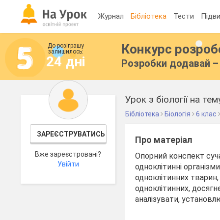
Журнал
Бібліотека
Тести
Підви
Конкурс розро
До розіграшу
залишилось:
24 дні
Розробки додавай – 
Урок з біології на тем
Бібліотека
Біологія
6 клас
ЗАРЕЄСТРУВАТИСЬ
Про матеріал
Вже зареєстровані?
Опорний конспект суча
Увійти
одноклітинні організми
одноклітинних тварин,
одноклітинних, досягне
аналізувати, установл