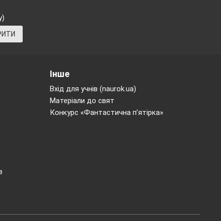
у)
РИТИ
Інше
Вхід для учнів (naurok.ua)
Матеріали до свят
Конкурс «Фантастична п’ятірка»
огоджуються з
неративне – за
в
ля.