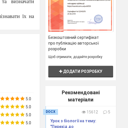
 та визначати
ізнавати їх на
причинюються
Безкоштовний сертифікат
про публікацію авторської
розробки
Щоб отримати, додайте розробку
 захищають від
ДОДАТИ РОЗРОБКУ
Рекомендовані
5.0
матеріали
5.0
DOCX
15612
5
5.0
ія, малярійний
Урок з біології на тему:
5.0
"Перехід до
ніоз, лямблії,