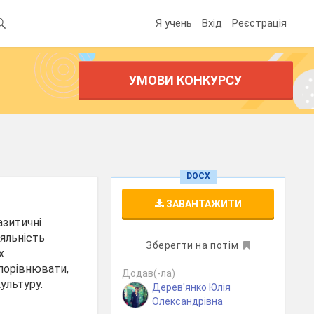
Я учень
Вхід
Реєстрація
УМОВИ КОНКУРСУ
DOCX
ЗАВАНТАЖИТИ
азитичні
іяльність
Зберегти на потім
х
 порівнювати,
Додав(-ла)
ультуру.
Дерев'янко Юлія
Олександрівна