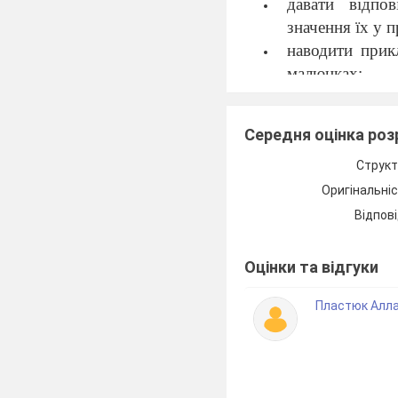
давати відпо
значення їх у 
наводити прик
малюнках;
характеризу
одноклітинним
Середня оцінка ро
працювати з до
учні повинні розумі
Структ
значення знань
Оригінальні
зараження пар
Відпові
Обладнання та мат
проектор, екра
Оцінки та відгуки
Тип уроку
: урок
Міжпредметні зв’яз
Пластюк Алла
Базові поняття та 
одноклітинні 
плазмодій, ма