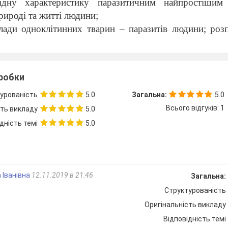
відну характеристику паразитичним найпростішим
природі та житті людини;
лади одноклітинних тварин – паразитів людини; розп
вати засоби профілактики захворювань, які с
и тваринами;
зробки
датковою літературою, підручником.
ти:
урованість
5.0
Загальна:
5.0
 знання для дотримання правил особистої гігієни, що
Всього відгуків: 1
сть викладу
5.0
азитичними одноклітинними тваринами.
дність темі
5.0
еріали:
н, ноутбук
засвоєння
нових
знань
ки:
історія, медицина, географія
 Іванівна
12.11.2019 в 21:46
Загальна:
Структурованість
терміни
:
Оригінальність викладу
організми, паразити, дизентерійна амеба, дизентер
Відповідність темі
лярія, трипаносома, сонна хвороба, лейшманія, лейшма