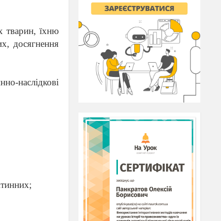
х тварин, їхню
их, досягнення
нно-наслідкові
ітинних;