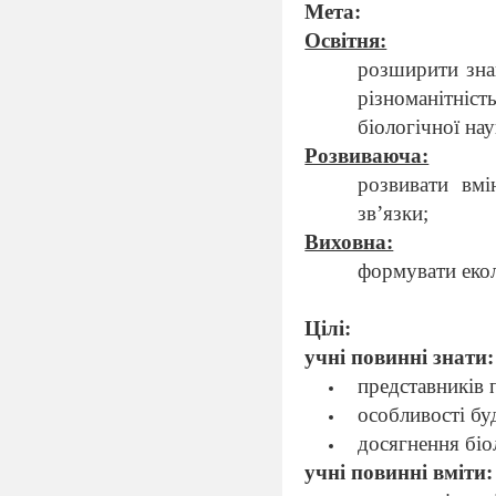
Мета:
Освітня:
розширити знан
різноманітніс
біологічної нау
Розвиваюча:
розвивати вмі
зв’язки;
Виховна:
формувати екол
Цілі:
учні повинні знати:
представників
особливості бу
досягнення біо
учні повинні вміти: