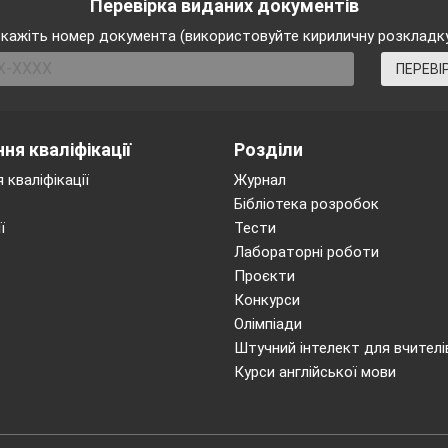
Перевірка виданих документів
 - уважними;
кажіть номер документа (використовуйте кириличну розкладк
 - спокійними;
 - працелюбними;
ПЕРЕВІ
 - ініціативними;
 - хоробрими.
лово? Успіх! Тож успіху вам!
ня кваліфікації
Розділи
 кваліфікації
Журнал
орекція опорних знань
Бібліотека розробок
ї
Тести
итує твердження, а учні погоджуються або не п
Лабораторні роботи
Проєкти
інфузорії-туфельки є колонія.
Конкурси
інфузорії-туфельки відповідає за обмін речовин, а ге
Олімпіади
Штучний інтелект для вчителі
Курси англійської мови
ує рух одноклітинних тварин.
ухається за допомогою псевдоніжок.
я розчинених у воді речовин утворюється травна вакуо