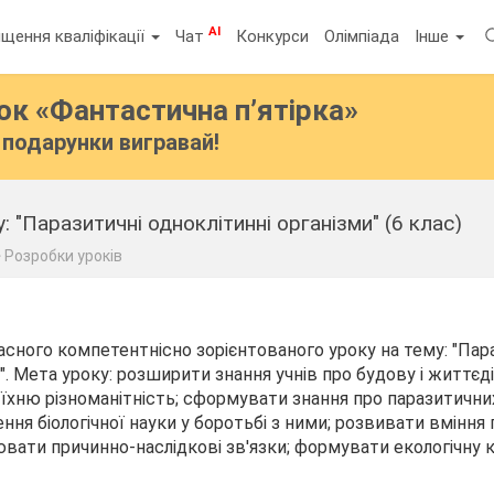
AI
щення кваліфікації
Чат
Конкурси
Олімпіада
Інше
бок
«Фантастична п’ятірка»
подарунки вигравай!
у: "Паразитичні одноклітинні організми" (6 клас)
Розробки уроків
сного компетентнісно зорієнтованого уроку на тему: "Пар
". Мета уроку:
розширити знання учнів про будову і життєд
 їхню різноманітність; сформувати знання про паразитични
ння біологічної науки у боротьбі з ними; розвивати вміння
ювати причинно-наслідкові зв'язки; формувати екологічну к