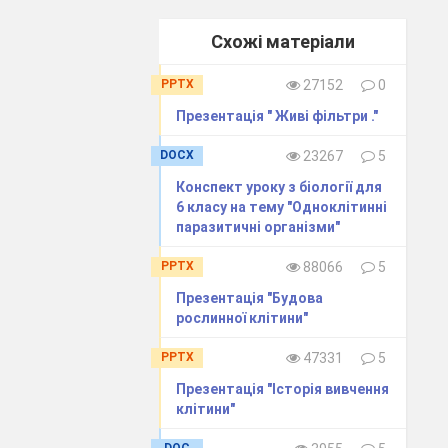
,
Схожі матеріали
року
не
PPTX
27152
0
Презентація " Живі фільтри ."
,
DOCX
23267
5
ктах
Конспект уроку з біології для
6 класу на тему "Одноклітинні
паразитичні організми"
PPTX
88066
5
них
Презентація "Будова
х до
рослинної клітини"
PPTX
47331
5
го
Презентація "Історія вивчення
клітини"
DOC