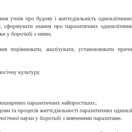
ня учнів про будову і життєдіяльність одноклітинни
ть; сформувати знання про паразитичних одноклітинн
ки у боротьбі з ними;
ння порівнювати, аналізувати, установлювати причи
огічну культуру.
 поширених паразитичних найпростіших;
дови та процесів життєдіяльності паразитичних однокл
логічної науки у боротьбі з вивченими паразитами.