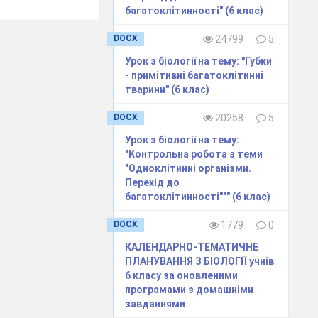
багатоклітинності" (6 клас)
DOCX
24799
5
Урок з біології на тему: "Губки
- примітивні багатоклітинні
тварини" (6 клас)
ння
DOCX
20258
5
Урок з біології на тему:
вної
"Контрольна робота з теми
"Одноклітинні організми.
Перехід до
рияє
багатоклітинності""" (6 клас)
тку
DOCX
1779
0
ивну
КАЛЕНДАРНО-ТЕМАТИЧНЕ
ПЛАНУВАННЯ З БІОЛОГІЇ учнів
6 класу за оновленими
ія
програмами з домашніми
ація
завданнями
,