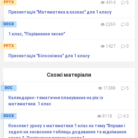
PPTX
4414
5
Презентація "Математика в казках" для 1 класу
DOCX
2269
0
ІV. Закріплення вивченого. Формування
вмінь і навичок
1 клас, "Порівняння чисел"
1. Закріплення поняття короткого запису
PPTX
1427
0
задачі. Завдання № 4 (підручник). Це завдання
Презентація "Білосніжка" для 1 класу
— на вибір короткого запису до задачі.
Схожі матеріали
DOC
11388
5
Календарно-тематичне планування на рік із
математики. 1 клас
DOCX
8118
4.3
Конспект уроку з математики 1 клас на тему "Вправи і
задачі на засвоєння таблиць додавання та віднімання
2.Формування вмінь розв’язувати задачі