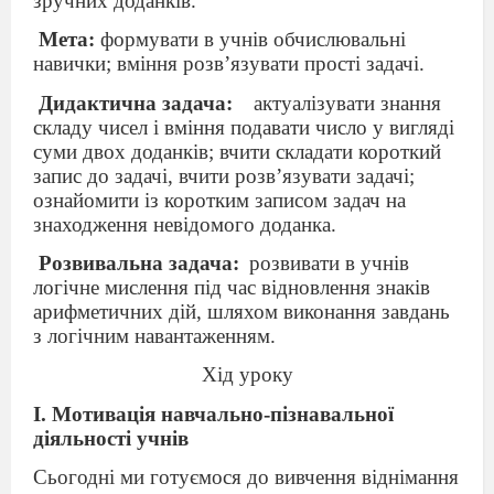
зручних доданків.
Мета:
формувати в учнів обчислювальні
навички; вміння розв’язувати прості задачі.
Дидактична задача:
актуалізувати знання
складу чисел і вміння подавати число у вигляді
суми двох доданків; вчити складати короткий
запис до задачі, вчити розв’язувати задачі;
ознайомити із коротким записом задач на
знаходження невідомого доданка.
Розвивальна задача:
розвивати в учнів
логічне мислення під час
відновлення знаків
арифметичних дій, шляхом
виконання завдань
з логічним навантаженням.
Хід уроку
І. Мотивація навчально-пізнавальної
діяльності учнів
Сьогодні ми готуємося до вивчення віднімання