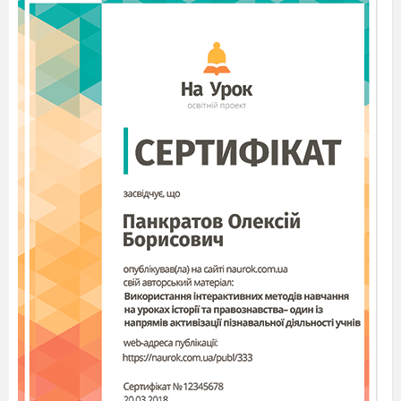
Дійсно, значення першого виразу допоможе
обчислити значення другого, тому що
значення суми в першому виразі дорівнює
зменшуваному в другому виразі. Отже, якщо
зменшуване замінити сумою двох чисел, одне з
яких дорівнює від’ємнику, то можна дуже
легко обчислити значення різниці. Але
замінювати зменшуване треба не аби якою
сумою, а сумою зручних доданків!
- Виконаємо завдання № 2 у підручнику на с.
96 з коментарем.