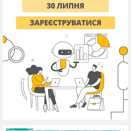
ІІІ. Формування нових знань і способів дії
Ознайомлення з поняттям «сума зручних
доданків» і окремими діями прийому
віднімання чисел на основі взаємозв’язку
додавання і віднімання
1. Ви помітили, що дуже легко віднімати від
суми двох чисел один із доданків.
Зіставте вирази в кожному стовпчику. Що в
них спільного? Чим вони відрізняються?
Обчисліть значення першого виразу. Чи
допоможе цей результат обчислити значення
другого виразу?
6+4 –6
4+5 –4
10–6
9–4