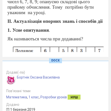
чисел 6, 7, 8, 9; опануємо складові
цього
прийому обчислення. Тому
потрібно
бути
уважним
на уроці.
ІІ. Актуалізація опорних знань і способів дії
1. Усне опитування
.
Як називаються числа при додаванні?
DOCX
Додав(-ла)
Чи може сума дорівнювати одному з доданків?
Бортнік Оксана Василівна
У якому випадку?
Знайдіть невідомі числа.
Пов’язані теми
Математика
,
1 клас
,
Розробки уроків
НУШ
Додано
1 березня 2019