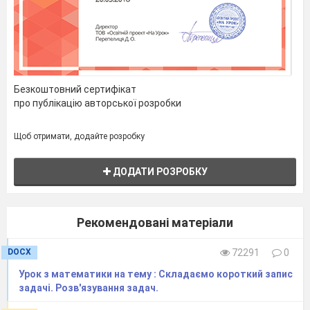
Це завдання
подання числа у вигляді суми
двох чисел, одне з яких відомо; віднімання
числа із суми двох чисел, — тому його
виконання
не викликає утруднень. Учні коментують кроки
Безкоштовний сертифікат
розв’язування і обчислюють результат.
про публікацію авторської розробки
- Завдання №2 (робочий зошит). Виконується з
коментарем.
Щоб отримати, додайте розробку
- Завдання №3 ( підручник). Самостійно.
ДОДАТИ РОЗРОБКУ
Рекомендовані матеріали
DOCX
72291
0
Урок з математики на тему : Складаємо короткий запис
задачі. Розв'язування задач.