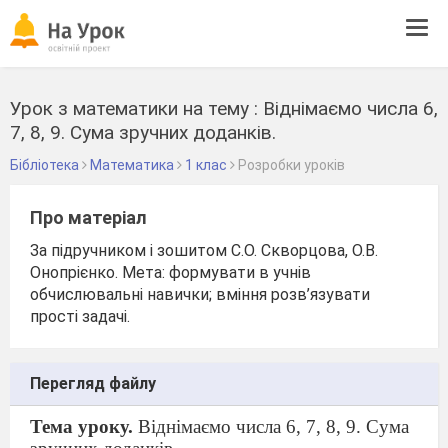
Tog
navi
Урок з математики на тему : Віднімаємо числа 6,
7, 8, 9. Сума зручних доданків.
Бібліотека
Математика
1 клас
Розробки уроків
Про матеріал
За підручником і зошитом С.О. Скворцова, О.В.
Онопрієнко. Мета: формувати в учнів
обчислювальні навички; вміння розв’язувати
прості задачі.
Перегляд файлу
Тема уроку.
Віднімаємо числа 6, 7, 8, 9.
Сума