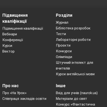
Згадаємо подані в ній кроки роботи над
задачами.
Підвищення
Розділи
«Мені відомо: ...»
— називаємо умову задачі.
кваліфікації
Журнал
«Треба дізнатися: ...»
— називаємо запитання
Бібліотека розробок
Підвищення кваліфікації
задачі.
Тести
Вебінари
«Складаю схему: …», «Пояснюю
Лабораторні роботи
Конференції
розв’язання: ...»
— складаємо схему і за нею
Проєкти
Курси
встановлюємо,більшим чи меншим числом за
Конкурси
Вектор
дане є шукане; відповідно до цього вибираємо
Олімпіади
арифметичну дію.
Штучний інтелект для
«Розв’язую: ...»
— записуємо розв’язання.
вчителів
Курси англійської мови
«Відповідаю: ...»
— називаємо відповідь.
3.Графічні врави.
Завдання № 4 в робочому
Про нас
Інше
зошиті.
Про «На Урок»
Вхід для учнів (naurok.ua)
4. Розвиток логічного мислення.
Співпраця закладів освіти
Матеріали до свят
Конкурс «Фантастична
У кошику лежать 2 яблука та 6 груш. Не