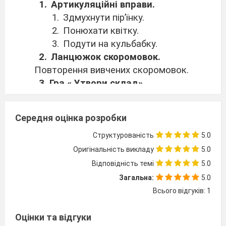
Артикуляційні вправи.
Здмухнути пір’їнку.
Понюхати квітку.
Подути на кульбабку.
Ланцюжок скоромовок.
Повторення вивчених скоромовок.
3. Гра « Утвори склад»
Учитель називає приголосні звуки, а
діти утворюють з них склади разом з
Середня оцінка розробки
голосними а, о.
ІІІ. Оголошення теми та мети уроку.
Структурованість
5.0
Мотивація навчальної
Оригінальність викладу
5.0
діяльності.
Відповідність темі
5.0
Відгадування загадки.
Загальна:
5.0
Ось до класу всіх скликає
Всього відгуків: 1
Голосистий цей дзвінок.
І ми радо поспішаєм
Оцінки та відгуки