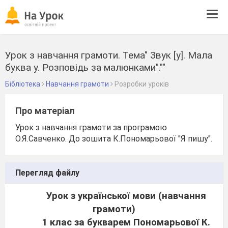
Tog
navi
Урок з навчання грамоти. Тема" Звук [у]. Мала
буква у. Розповідь за малюнками".""
Бібліотека
Навчання грамоти
Розробки уроків
Про матеріал
Урок з навчання грамоти за програмою
О.Я.Савченко. До зошита К.Пономарьової "Я пишу".
Перегляд файлу
Урок з української мови (навчання
грамоти)
1 клас за букварем Пономарьової К.