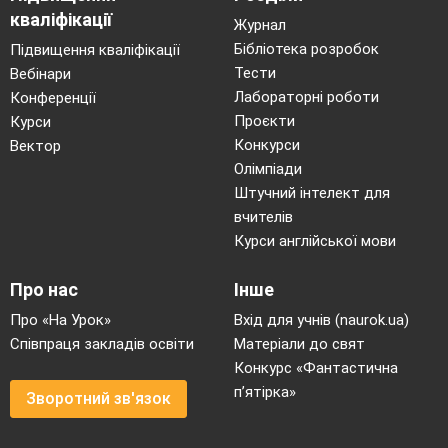
кваліфікації
Робота біля «Дерева успіху».
Журнал
Бібліотека розробок
Підвищення кваліфікації
Тести
Вебінари
Лабораторні роботи
Конференції
Проєкти
Курси
Конкурси
Вектор
Олімпіади
Штучний інтелект для
вчителів
Курси англійської мови
Про нас
Інше
Про «На Урок»
Вхід для учнів (naurok.ua)
Співпраця закладів освіти
Матеріали до свят
Конкурс «Фантастична
п’ятірка»
Зворотний зв'язок