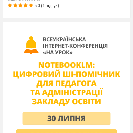
5.0 (1 відгук)
- Де відбуваються події?
- Що роблять букви? (буква-вчителька
подає букві-учневі указку). Фантазують, що
має відбуватися далі.
2. Робота в парах.
Звуковий аналіз слова
указка
.
Діти викладають із фішок звукову
схему цього слова, порівнюють її зі схемою,
поданою під малюнком. Після цього
виділяють перший звук у слові
указка
,
спостерігають за його вимовою.
3.Артикуляція звука [у].
Віднесення