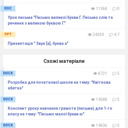
DOC
11368
0
Урок письма "Письмо великої букви Г. Письмо слів та
речення з великою буквою Г."
PPT
24359
4.7
Презентація " Звук [а], буква а"
Схожі матеріали
12. Фізкультхвилинка.
DOCX
8721
5
13. Складаємо розповідь. Робота за
Розробка для початкової школи на тему: "Квіткова
рядами.
абетка"
DOCX
14588
5
Конспект уроку навчання грамоти (письма) для 1-го
класу на тему: "Письмо малої букви ю"
DOCX
14836
5