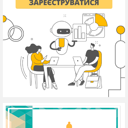
його до голосних, позначення фішкою.
4. Вправи на злиття звука [у] з
різними приголосними звуками.
Півень – ку-ку-рі-ку.
Сова – угу-угу-угу.
Корова – му – у –у.
Зозуля – ку-ку.
Утворіть злиття звука [у] з
приголосними р, м, д, с і т. д.
5.Гра «Впіймай звук
[у]
в словах».
Учень, окунь, рука, папуга, удав, вулиця.
6.Самостійний добір слів зі звуком
[у].
7.Фізкультхвилинка.
8.Ознайомлення з буквою.
- Для позначення цього звука на
письмі використовують букву
у
. Потім
ознайомлює дітей з малою друкованою