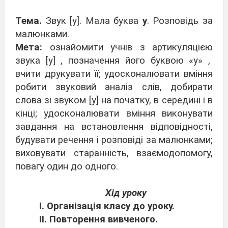
Тема.
Звук [у]. Мала буква
у
. Розповідь за
малюнками.
Мета:
ознайомити учнів з артикуляцією
звука [у] , позначення його буквою «у» ,
вчити друкувати її; удосконалювати вміння
робити звуковий аналіз слів, добирати
слова зі звуком [у] на початку, в середині і в
кінці; удосконалювати вміння виконувати
завдання на встановлення відповідності,
будувати речення і розповіді за малюнками;
виховувати старанність, взаємодопомогу,
повагу один до одного.
Хід уроку
І. Організація класу до уроку.
ІІ. Повторення вивченого.