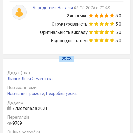
Не в садок, а на ….(урок)
Бороденчик Наталія
Який перший звук чуємо у цьому
06.10.2025 в 21:43
слові?
Загальна:
5.0
Чи можемо ми обійтися без цього
Структурованість
5.0
звука?
Оригінальність викладу
5.0
Отже, сьогодні ми будемо вчити про
Відповідність темі
5.0
звук у. Дізнаємося, якою буквою він
позначається.
DOCX
ІV. Вивчення нового матеріалу.
Робота за букварем.
Додав(-ла)
1. Бесіда за малюнком на с.40.
Лисюк Лілія Семенівна
Пов’язані теми
Навчання грамоти
,
Розробки уроків
Додано
7 листопада 2021
Переглядів
9709
Оцінка розробки