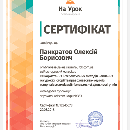
буквою
у
. Під керівництвом учителя учні
аналізують, з яких елементів складається
ця літера. Звертають увагу на стрілочки, які
показують напрямок руху олівця під час
друкування букви. На що схожа буква .
Друкування букви в зошиті.
9. Робота в групах.
Визначення місця букви у словах.
- Складемо речення за малюнками.