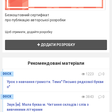
- Що робить буква
у
на малюнках?
- Складіть звуковий аналіз слів.
(Презентація )
Безкоштовний сертифікат
10. Завдання Читалочки
про публікацію авторської розробки
Щоб отримати, додайте розробку
ДОДАТИ РОЗРОБКУ
Рекомендовані матеріали
– Читають ряди букв зліва направо і
згори донизу спочатку повільно, а потім у
DOCX
1223
0
прискореному темпі.
Урок з навчання грамоти. Тема" Письмо рядкової букви
о"
11.Робота в парах.
DOCX
3843
0
Встановлення відповідності .
Звук [м]. Мала буква м. Читання складів і слів з
вивченими літерами