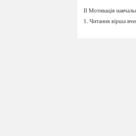
ІІ Мотивація навчаль
1. Читання вірша вч
Наближається
До нас лине 
У руках в ме
А у ній все ц
Хто ж той Чарльз, і я
2.Робота з епіграфо