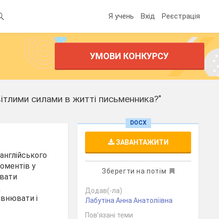
Я учень
Вхід
Реєстрація
УМОВИ КОНКУРСУ
вітлими силами в житті письменника?"
DOCX
ЗАВАНТАЖИТИ
англійського
оментів у
Зберегти на потім
увати
д
Додав(-ла)
івнювати і
Лабутіна Анна Анатоліївна
Пов’язані теми