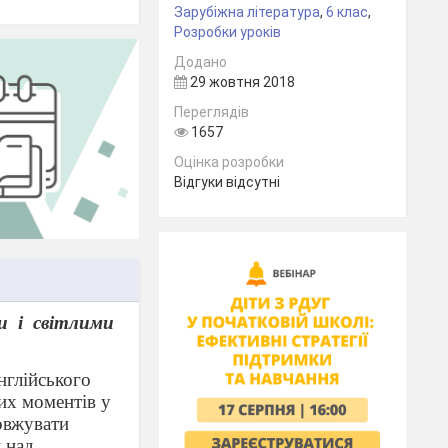
Зарубіжна література
,
6 клас
,
Розробки уроків
Додано
29 жовтня 2018
Переглядів
1657
Оцінка розробки
Відгуки відсутні
и
і
світлими
нглійського
их моментів у
овжувати
 над