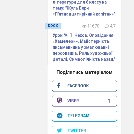
літератури для 6 класу на
рличка на
тему: "Жуль Верн
тися.
«П'ятнадцятирічний капітан»"
одинами
DOCX
11670
4.7
дозрюючи,
майбутній
Урок "А. П. Чехов. Оповідання
ього міста
«Хамелеон». Майстерність
алишив фабрику
письменника у змалюванні
персонажів. Роль художньої
ювати
деталі. Символічність назви."
і — сім'я
і кроки —
Поділитись матеріалом
явилося
д псевдонімом
FACEBOOK
ського
арльз Діккенс
и Діккенса:
1
VIBER
TELEGRAM
TWITTER