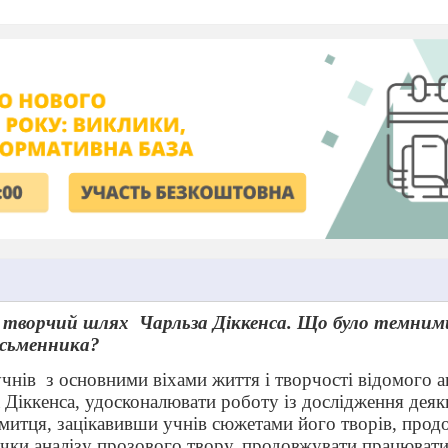
 творчий шлях
Чарльза Діккенса. Що було темним
сьменника?
чнів
з основними віхами життя і творчості відомого а
 Діккенса, удосконалювати роботу із дослідження деяк
 митця, зацікавивши учнів сюжетами його творів, прод
чки аналізу прозового твору, продовжувати працювати