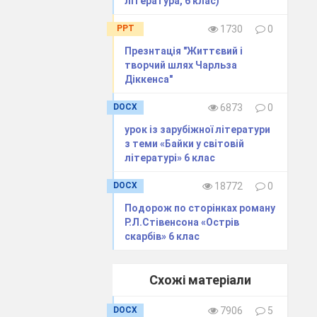
література, 6 клас)
PPT
1730
0
Презнтація "Життєвий і
творчий шлях Чарльза
Діккенса"
DOCX
6873
0
урок із зарубіжної літератури
з теми «Байки у світовій
літературі» 6 клас
DOCX
18772
0
Подорож по сторінках роману
Р.Л.Стівенсона «Острів
скарбів» 6 клас
Схожі матеріали
DOCX
7906
5