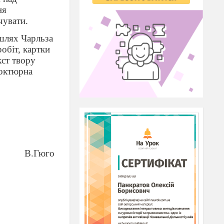
ня
чувати.
шлях Чарльза
робіт, картки
кст твору
ноктюрна
В.Гюго