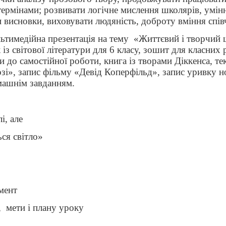
термінами; розвивати логічне мислення школярів, умін
 висновки, виховувати людяність, доброту вміння спів
медійна презентація на тему
«Життєвий і творчий 
із світової літератури для 6 класу, зошит для класних 
и до самостійної роботи, книга із творами Діккенса, те
озі», запис фільму «Девід Коперфільд», запис уривку 
машнім завданням.
і, але
ься світло»
мент
,
мети і плану уроку