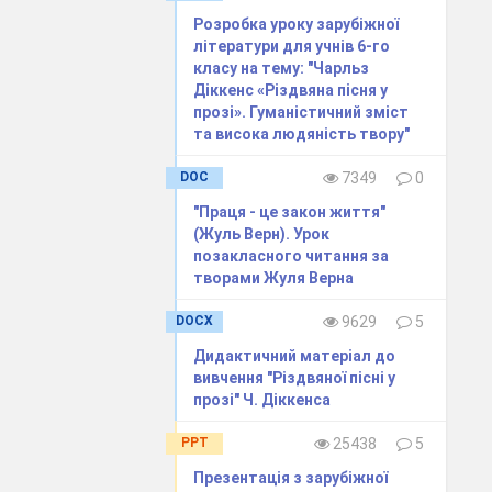
Розробка уроку зарубіжної
ондон...
літератури для учнів 6-го
леді, відомий
класу на тему: "Чарльз
 Елізабет
Діккенс «Різдвяна пісня у
ття Діккенса
прозі». Гуманістичний зміст
енника було
та висока людяність твору"
а річці,
DOC
7349
0
ь
"Праця - це закон життя"
сь врятувати
(Жуль Верн). Урок
 (за
позакласного читання за
з ним, не
творами Жуля Верна
ьменника
еатром, часто
DOCX
9629
5
 він нехтував
Дидактичний матеріал до
атеринської
вивчення "Різдвяної пісні у
у усім своїм
прозі" Ч. Діккенса
PPT
25438
5
сть місяців,
Презентація з зарубіжної
 чи не