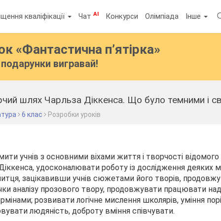
AI
щення кваліфікації
Чат
Конкурси
Олімпіада
Інше
бок
«Фантастична п’ятірка»
подарунки вигравай!
рчий шлях Чарльза Діккенса. Що було темними і с
атура
6 клас
Розробки уроків
ити учнів з основними віхами життя і творчості відомого 
Діккенса, удосконалювати роботу із дослідження деяких м
митця, зацікавивши учнів сюжетами його творів, продовж
ки аналізу прозового твору, продовжувати працювати на
рмінами; розвивати логічне мислення школярів, уміння пор
вувати людяність, доброту вміння співчувати.