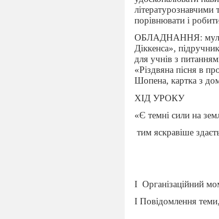
літературознавчими 
порівнювати і робити
ОБЛАДНАННЯ: мульти
Діккенса», підручник 
для учнів з питанням
«Різдвяна пісня в пр
Шопена, картка з до
ХІД УРОКУ
«Є темні сили на земл
тим яскравіше здаєт
І
Організаційний мо
І Повідомлення теми