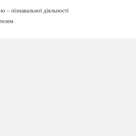
но – пізнавальної діяльності
ителем
 радісна звістка
Різдво запашне
не Діккенса книжка
ікаве, веселе, сумне.
кий він, і звідки?
Де дитинство, його «золоте»?
Чи життя його світлп дорожка?
Куди творчість поета веде?
м