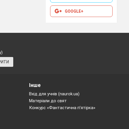
GOOGLE+
у)
РИТИ
еаном з'явився
 хотів
Інше
 страждали
Вхід для учнів (naurok.ua)
лії авторське
. Чарльз
Матеріали до свят
публікою.
Про
Конкурс «Фантастична п’ятірка»
режив сильне
 Лондона,
 безодні.