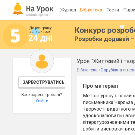
Журнал
Бібліотека
Тести
Підви
Конкурс розро
До розіграшу
залишилось:
24 дні
Розробки додавай – 
Урок "Життєвий і тво
Бібліотека
Зарубіжна літер
ЗАРЕЄСТРУВАТИСЬ
Про матеріал
Вже зареєстровані?
Метою уроку є ознайом
Увійти
письменника Чарльза 
творчості видатного 
удосконалювати навич
літературознавчими те
робити висновки, вихо