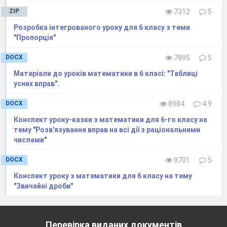
дзвонів, якщо маса п’яти неназваних
ZIP
7312
5
дзвонів 1200 пудів?
Розробка інтегрованого уроку для 6 класу з теми
VІ. Практична задача – робота в групах.
"Пропорція"
4.Знайти площу поверхні підручника
DOCX
7895
5
«Математика – 6». Виміри зробити в
Матеріали до уроків математики в 6 класі: "Таблиці
метрах.
усних вправ".
5. В VI ст. до н. е. жив знаменитий учений
DOCX
8984
4.9
Піфагор.
Розповідають, що на питання скільки
учнів відвідують його школу, Піфагор
Конспект уроку-казки з математики для 6-го класу на
відповів: «Половина вивчає математику, чверть
тему "Розв'язування вправ на всі дії з раціональними
– музику, сьома частина мовчить, крім того, є
числами"
три жінки». То ж яка кількість учнів?
DOCX
9701
5
Цікаво знати!
(Повідомлення учня)
Конспект уроку з математики для 6 класу на тему
Єгиптяни писали на папірусах.
"Звичайні дроби"
Найважливіший по змісту є папірус
Ахмеса, названий так по імені одного з
давньоєгипетських писців, рукою якого
Перевірка виданих документів