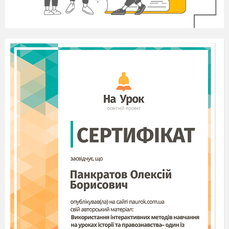
То ж вперед, до вершини успіху!
Щоб бути успішним, треба навчитись
правильно розподіляти свій
час.
Розподіл часу на добу
- сон;
- навчання в
школі;
- прогулянка на свіжому повітрі;
- виконання д/з;
-
заняття спортом;