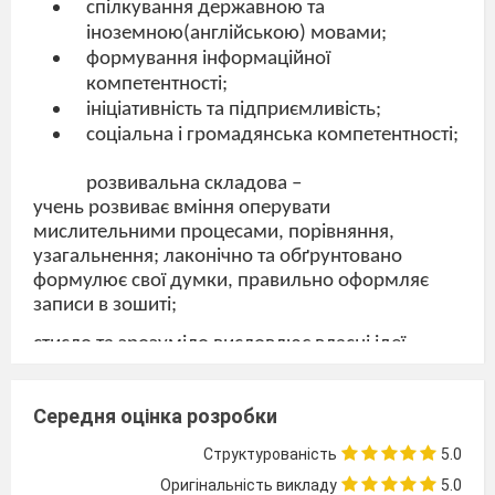
спілкування державною та
іноземною(англійською) мовами;
формування інформаційної
компетентності;
ініціативність та підприємливість;
соціальна і громадянська компетентності;
розвивальна складова –
учень розвиває вміння оперувати
мислительними процесами, порівняння,
узагальнення; лаконічно та обґрунтовано
формулює свої думки, правильно оформляє
записи в зошиті;
стисло та зрозуміло висловлює власні ідеї,
пропозиції щодо шляхів вирішення поставлених
завдань;
Середня оцінка розробки
розвиває підприємливість;
Структурованість
5.0
виховна складова -
Оригінальність викладу
5.0