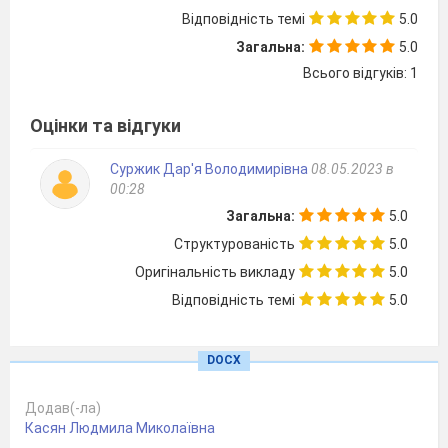
удосконалення навичок спілкування у групах;
Відповідність темі
5.0
вміння толерантно та переконливо відстоювати
Загальна:
5.0
власну думку; створення дружної атмосфери
Всього відгуків: 1
спілкування.
«Людина подібна
Оцінки та відгуки
до дробу: у
знаменнику – те,
Суржик Дар'я Володимирівна
08.05.2023 в
що вона про себе
00:28
думає, у
Загальна:
5.0
чисельнику те, ким
Структурованість
5.0
вона є насправді.
Чим більший
Оригінальність викладу
5.0
знаменник, тим
Відповідність темі
5.0
менший дріб».
DOCX
Лев Миколайович Толстой
І. Організаційний момент.
Додав(-ла)
Касян Людмила Миколаївна
ІІ. Перевірка домашнього завдання
- «Знайди