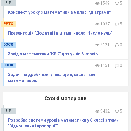
створений українським майстром Миколою
ZIP
1549
5
Сядристим. Довжина сторінки -
мм, а
Конспект уроку з математики в 6 класі "Діаграми"
ширина на
мм менша. (Найменша японська
PPTX
1037
5
книжка у 19 разів більша за «Кобзар»). Це
Презентація "Додатні і від'ємні числа. Число нуль"
«Кобзар», який прекрасний майстер скріпив …
DOCX
2121
0
павутинкою. Неозброєним оком, звісно, такий
«Кобзар» не прочитаєш. Треба брати
Захід з математики "КВК" для учнів 6 класів
мікроскоп.
DOCX
1151
0
Дзвіниця Києво-Печерської Лаври має 11
Задачі на дроби для учнів, що цікавляться
дзвонів. Маса найбільшого – Братського
математикою
дзвону становить
від маси всіх
дзвонів, Успенського -
, Орла -
,
Схожі матеріали
Благовісного -
, раннього і
ZIP
9432
5
найстарішого по
. Яка маса
Розробка системи уроків математики у 6 класі з теми
"Відношення і пропорції"
найбільшого дзвону і яка маса всіх 11