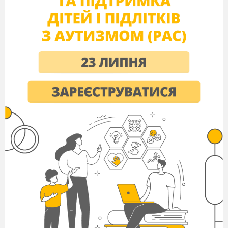
Дроби виникли з практичних потреб людини
приблизно в 17 ст. до н. е. «Попасти в дроби» -
німецьке прислів
’
я із середніх віків, що означає
«опинитися в скрутному становищі».
Чи зуміємо ми справитися із задачами на
дроби, які можуть зустрітися нам у житті?
Важливу роль у математиці відіграють задачі.
Історія свідчить, що математика як наука
виникла із задач. Найдавніші єгипетські
папіруси – це збірка задач.
Задачі розвивають мислення, уяву, виховують
волю, наполегливість, сприяють розвитку
творчості, кмітливості.
(На дошці зображена гора з найвищою
вершиною, на якій прихований «скарб» - листок
з надписом «Здоров
’
я – найбільший скарб!».
Щоб дійти до вершини нам треба подолати
багато перешкод – математичних задач.