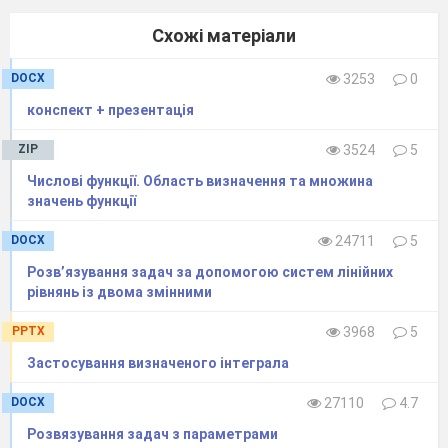
Схожі матеріали
DOCX
3253
0
конспект + презентація
ZIP
3524
5
Числові функції. Область визначення та множина
значень функції
DOCX
24711
5
Розв’язування задач за допомогою систем лінійних
рівнянь із двома змінними
PPTX
3968
5
Застосування визначеного інтеграла
DOCX
27110
4.7
Розвязування задач з параметрами