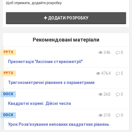
Щоб отримати, додайте розробку
ДОДАТИ РОЗРОБКУ
Рекомендовані матеріали
PPTX
346
0
Презентація "Аксіоми стереометрії"
PPTX
4764
5
Тригонометричні рівняння з параметрами
DOCX
260
0
Квадратні корені. Дійсні числа
DOCX
318
0
Урок Розв'язування неповних квадратних рівнянь