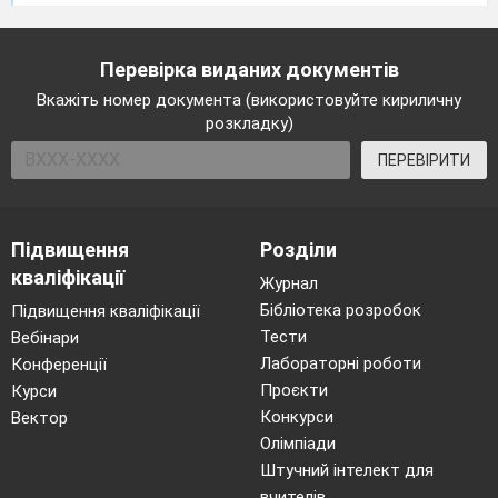
Перевірка виданих документів
Вкажіть номер документа (використовуйте кириличну
розкладку)
ПЕРЕВІРИТИ
Підвищення
Розділи
кваліфікації
Журнал
Бібліотека розробок
Підвищення кваліфікації
Тести
Вебінари
Лабораторні роботи
Конференції
Проєкти
Курси
Конкурси
Вектор
Олімпіади
Штучний інтелект для
вчителів