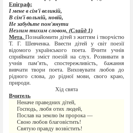
Епіграф:
І мене в сім'ї великій,
В сім'ї вольній, новій,
Не забудьте пом'янути
Незлим тихим словом
. (Слайд 1)
Мета.
Познайомити дітей з життям і творчістю
Т. Г. Шевченка. Ввести дітей у світ поезії
відомого українського поета. Вчити учнів
сприймати зміст поезій на слух. Розвивати в
учнів пам
’
ять, спостережливість, бажання
вивчати твори поета. Виховувати любов до
рідного слова, до рідної мови, свого краю,
природи.
Хід свята
Вчитель
Неначе праведних дітей,
Господь, любя отих людей,
Послав на землю їм пророка —
Свою любов благовістить!
Святую правду возвістить!