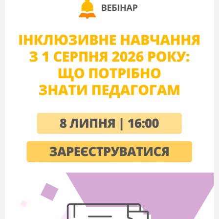
мільйонам людських сердець», — так писав
І.Я.Франко у “Посвяті»
Т.Г.Шевченкові геніальному поету,
художнику, Великому Кобзарю
присвячуємо
ми цей виступ..
Звучать фанфари (виходять 4 учнів)
1уч
.
Щовесни, коли тануть сніги
І на рясті просяє веселка,
Повні сил і живої снаги
Ми вшановуєм пам’ять Шевченка.
2 уч.
Благословен той день і час,
Коли прослалась килимами
Земля, яку сходив Тарас
Малими босими ногами,
3 уч
.
Земля, яку скропив Тарас
Дрібними росами-сльозами.
В похилій хаті край села