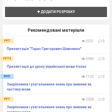
Дитиночку малесеньку
Будуть присипляти.
ДОДАТИ РОЗРОБКУ
Колишися, колисонько,
Із дуба, із дуба,
Колишися в колисоньці
Рекомендовані матеріали
Дитиночко люба.
Колишися, колисонько,
PPT
2531
0
З орішка, з орішка,
Колишися в колисоньці
Презентація "Тарас Григорович Шевченко"
Мамина потішко.
PPTX
5985
0
Уч. 6
Тарас був четвертою дитиною в сім
’
ї
Презентація до уроку української мови 4 клас
Григорія Івановича та Катерини Якимівни.
(Ім
’я
Тарас перекладається так: здатний на
DOC
1125
0
непокору, бунтар, безстрашний.
)
Закріплення і узагальнення знань про іменник як
Маленькому Тарасові ледь виповнилося
частину мови
два роки, коли пан Енгельгардт перевів родину
Шевченків у сусіднє своє село Кирилівку.
PPT
2328
0
(Тепер Шевченкове на Черкащині). Тут у
Закріплення і узагальнення знань про іменник як
Кирилівці, в убогій хатині минуло безрадісне