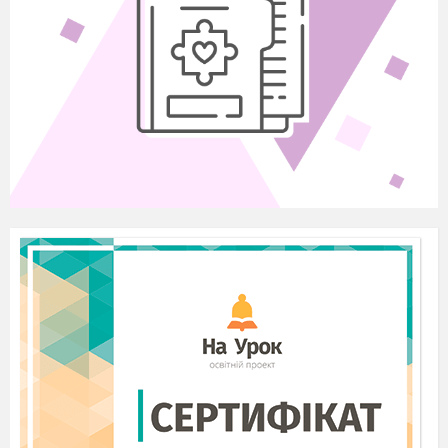
Над ставом чистим.
4 уч.
Спасибі, земле, що ти родиш хліб,
Спасибі, земле, що на Україні
Колись давно з убогої хатини
Тарас великий вирушив у світ.
1-ша сторінка журналу «Дитячі роки
Тараса»
(Слайд 4)
5 уч.
Року 1814 з 26 на 27 лютого старого стилю,
темної ночі, перед світанком в селі Моринцях
на Звенигородщині, в хаті Григорія Шевченка,
кріпака пана Енгельгардта, блиснув вогник,
єдиний на все село; народилась нова панові
кріпацька душа, а Україні – великий співець
Тарас Шевченко…
І досі сниться: під горою
Між вербами понад водою
Біленька хаточка. Колись
Мене там мати сповивала