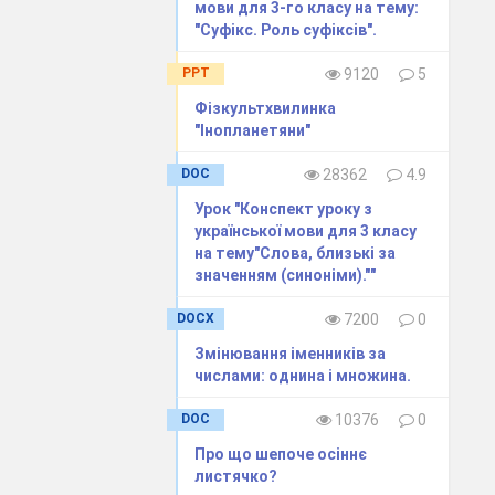
мови для 3-го класу на тему:
"Суфікс. Роль суфіксів".
PPT
9120
5
Фізкультхвилинка
"Інопланетяни"
DOC
28362
4.9
Урок "Конспект уроку з
української мови для 3 класу
на тему"Слова, близькі за
значенням (синоніми).""
DOCX
7200
0
Змінювання іменників за
числами: однина і множина.
DOC
10376
0
Про що шепоче осіннє
листячко?