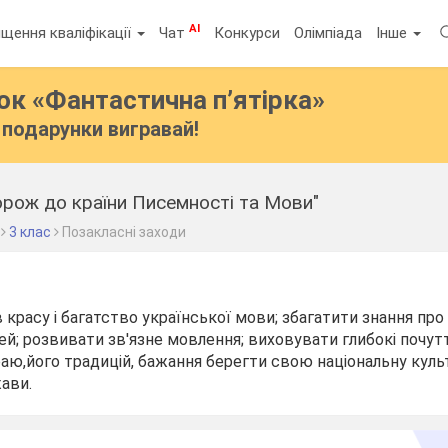
AI
щення кваліфікації
Чат
Конкурси
Олімпіада
Інше
бок
«Фантастична п’ятірка»
подарунки вигравай!
орож до країни Писемності та Мови"
3 клас
Позакласні заходи
 красу і багатство української мови; збагатити знання про 
ей; розвивати зв'язне мовлення; виховувати глибокі почут
краю,його традицій, бажання берегти свою національну куль
ави.