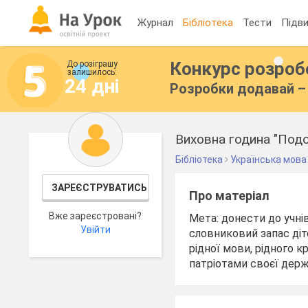
Журнал
Бібліотека
Тести
Підви
Конкурс розро
До розіграшу
залишилось:
24 дні
Розробки додавай – 
Виховна година "Под
Бібліотека
Українська мова
ЗАРЕЄСТРУВАТИСЬ
Про матеріал
Вже зареєстровані?
Мета: донести до учнів
Увійти
словниковий запас діт
рідної мови, рідного 
патріотами своєї держ