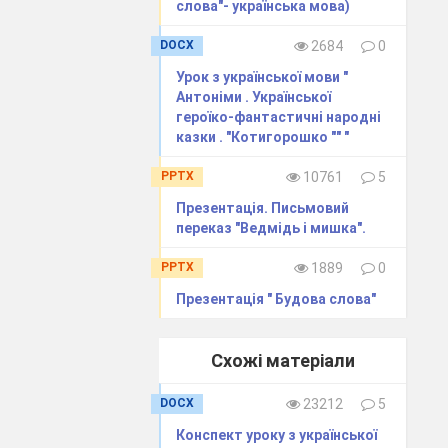
слова"- українська мова)
DOCX
2684
0
Урок з української мови "
Антоніми . Української
героїко-фантастичні народні
казки . "Котигорошко "" "
PPTX
10761
5
Презентація. Письмовий
переказ "Ведмідь і мишка".
PPTX
1889
0
Презентація " Будова слова"
Схожі матеріали
DOCX
23212
5
Конспект уроку з української