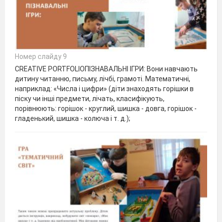
Номер слайду 9
CREATIVE PORTFOLIOПІЗНАВАЛЬНІ ІГРИ: Вони навчають
дитину читанню, письму, лічбі, грамоті. Математичні,
наприклад: «Числа і цифри» (діти знаходять горішки в
піску чи інші предмети, лічать, класифікують,
порівнюють: горішок - круглий, шишка - довга, горішок -
гладенький, шишка - колюча і т. д.);