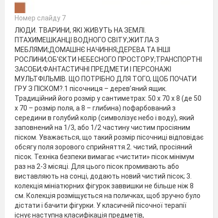
Номер слайду 7
ЛЮДИ. ТВАРИНИ, ЯКІ ЖИВУТЬ НА ЗЕМЛІ.
ПТАХИМЕШКАНЦІ ВОДНОГО СВІТУ;ЖИТЛА З
МЕБЛЯМИ;ДОМАШНЄ НАЧИННЯ;ДЕРЕВА ТА ІНШІ
РОСЛИНИ;ОБ'ЄКТИ НЕБЕСНОГО ПРОСТОРУ;ТРАНСПОРТНІ
ЗАСОБИ;ФАНТАСТИЧНІ ПРЕДМЕТИ І ПЕРСОНАЖІ
МУЛЬТФІЛЬМІВ. ЩО ПОТРІБНО ДЛЯ ТОГО, ЩОБ ПОЧАТИ
ГРУ З ПІСКОМ?.1 пісочниця – дерев’яний ящик.
Традиційний його розмір у сантиметрах: 50 х 70 х 8 (де 50
х 70 – розмір поля, а 8 – глибина) пофарбований з
середини в голубий колір (символізує небо і воду), який
заповнений на 1/3, або 1/2 частину чистим просіяним
піском. Уважається, що такий розмір пісочниці відповідає
обсягу поля зорового сприйняття.2. чистий, просіяний
пісок. Техніка безпеки вимагає «чистити» пісок мінімум
раз на 2-3 місяці. Для цього пісок промивають або
виставляють на сонці, додають новий чистий пісок; 3.
колекція мініатюрних фігурок заввишки не більше ніж 8
см. Колекція розміщується на поличках, щоб зручно було
дістати і бачити фігурки. У класичній пісочної терапії
існує наступна класифікація предметів,