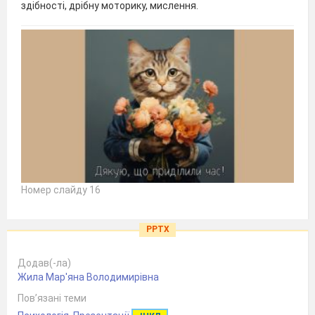
здібності, дрібну моторику, мислення.
Номер слайду 16
PPTX
Додав(-ла)
Жила Мар'яна Володимирівна
Пов’язані теми