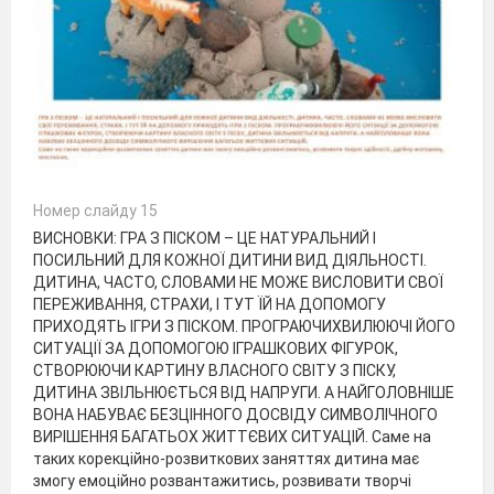
Номер слайду 15
ВИСНОВКИ: ГРА З ПІСКОМ – ЦЕ НАТУРАЛЬНИЙ І
ПОСИЛЬНИЙ ДЛЯ КОЖНОЇ ДИТИНИ ВИД ДІЯЛЬНОСТІ.
ДИТИНА, ЧАСТО, СЛОВАМИ НЕ МОЖЕ ВИСЛОВИТИ СВОЇ
ПЕРЕЖИВАННЯ, СТРАХИ, І ТУТ ЇЙ НА ДОПОМОГУ
ПРИХОДЯТЬ ІГРИ З ПІСКОМ. ПРОГРАЮЧИХВИЛЮЮЧІ ЙОГО
СИТУАЦІЇ ЗА ДОПОМОГОЮ ІГРАШКОВИХ ФІГУРОК,
СТВОРЮЮЧИ КАРТИНУ ВЛАСНОГО СВІТУ З ПІСКУ,
ДИТИНА ЗВІЛЬНЮЄТЬСЯ ВІД НАПРУГИ. А НАЙГОЛОВНІШЕ
ВОНА НАБУВАЄ БЕЗЦІННОГО ДОСВІДУ СИМВОЛІЧНОГО
ВИРІШЕННЯ БАГАТЬОХ ЖИТТЄВИХ СИТУАЦІЙ. Саме на
таких корекційно-розвиткових заняттях дитина має
змогу емоційно розвантажитись, розвивати творчі