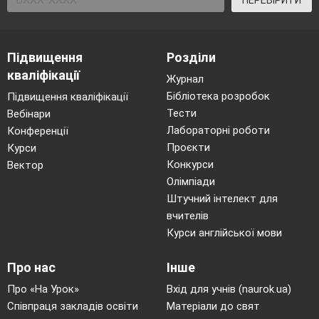
Підвищення
Розділи
кваліфікації
Журнал
Бібліотека розробок
Підвищення кваліфікації
Тести
Вебінари
Лабораторні роботи
Конференції
Проєкти
Курси
Конкурси
Вектор
Олімпіади
Штучний інтелект для
вчителів
Курси англійської мови
Про нас
Інше
Про «На Урок»
Вхід для учнів (naurok.ua)
Співпраця закладів освіти
Матеріали до свят