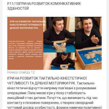
P.11/15ІГРИ НА РОЗВИТОК КОМУНІКАТИВНИХ
ЗДІБНОСТЕЙ
Номер слайду 12
ІГРИ НА РОЗВИТОК ТАКТИЛЬНО-КІНЕСТЕТИЧНОЇ
ЧУТЛИВОСТІ ТА ДРІБНОЇ МОТОРИКИ РУК. Тактильно-
кінестетичні відчуття напряму пов’язані з розумовими
операціями. Пальчикові ігри у піску стабілізують
емоційний стан дитини. Почуття, що виникають під час
контакту з пісковою поверхнею, створює своєрідний
чуттєвий досвід особистості, формує навички позитивної