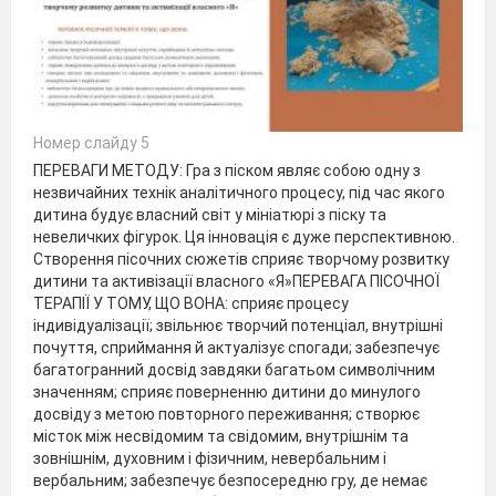
Номер слайду 5
ПЕРЕВАГИ МЕТОДУ: Гра з піском являє собою одну з
незвичайних технік аналітичного процесу, під час якого
дитина будує власний світ у мініатюрі з піску та
невеличких фігурок. Ця інновація є дуже перспективною.
Створення пісочних сюжетів сприяє творчому розвитку
дитини та активізації власного «Я»ПЕРЕВАГА ПІСОЧНОЇ
ТЕРАПІЇ У ТОМУ, ЩО ВОНА: сприяє процесу
індивідуалізації; звільнює творчий потенціал, внутрішні
почуття, сприймання й актуалізує спогади; забезпечує
багатогранний досвід завдяки багатьом символічним
значенням; сприяє поверненню дитини до минулого
досвіду з метою повторного переживання; створює
місток між несвідомим та свідомим, внутрішнім та
зовнішнім, духовним і фізичним, невербальним і
вербальним; забезпечує безпосередню гру, де немає