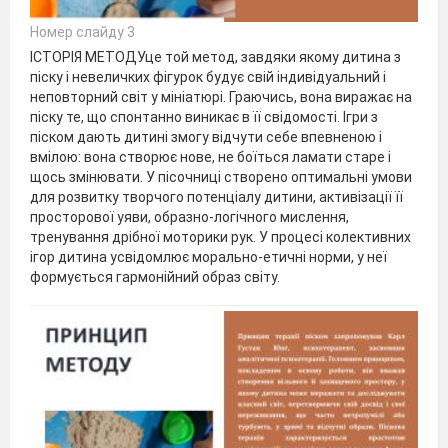
Номер слайду 3
ІСТОРІЯ МЕТОДУце той метод, завдяки якому дитина з
піску і невеличких фігурок будує свій індивідуальний і
неповторний світ у мініатюрі. Граючись, вона виражає на
піску те, що спонтанно виникає в її свідомості. Ігри з
піском дають дитині змогу відчути себе впевненою і
вмілою: вона створює нове, не боїться ламати старе і
щось змінювати. У пісочниці створено оптимальні умови
для розвитку творчого потенціалу дитини, активізації її
просторової уяви, образно-логічного мислення,
тренування дрібної моторики рук. У процесі колективних
ігор дитина усвідомлює морально-етичні норми, у неї
формується гармонійний образ світу.