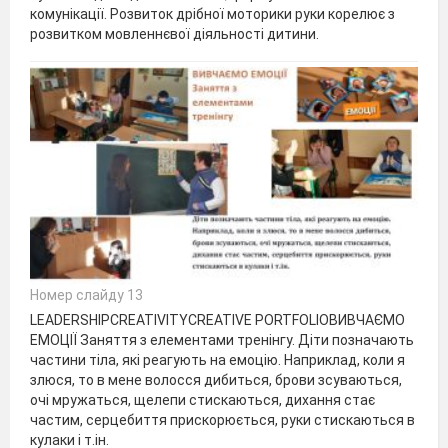
комунікації. Розвиток дрібної моторики руки корелює з
розвитком мовленнєвої діяльності дитини.
Номер слайду 13
LEADERSHIPCREATIVITYCREATIVE PORTFOLIOВИВЧАЄМО
ЕМОЦІЇ Заняття з елементами тренінгу. Діти позначають
частини тіла, які реагують на емоцію. Наприклад, коли я
злюся, то в мене волосся дибиться, брови зсуваються,
очі мружаться, щелепи стискаються, дихання стає
частим, серцебиття прискорюється, руки стискаються в
кулаки і т.ін.