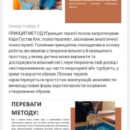
Номер слайду 4
ПРИНЦИП МЕТОДУПринцип терапії піском запропонував
Карл Густав Юнг, психотерапевт, засновник аналітичної
психотерапії. Головним принципом, покладеним в основу
роботи, він вважав створення вільного й захищеного
простору, у якому дитина може виражати та
досліджувати власний світ, перетворюючи свій досвід і
свої переживання, що часто незрозумілі або турбують, у
зримі та відчутні образи. Піскова терапія
характеризується простотою маніпуляцій, можливістю
винаходу нових форм, короткочасністю існування
створюваних образів.