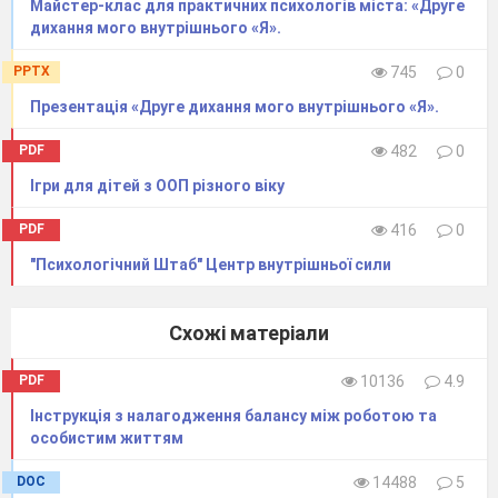
Майстер-клас для практичних психологів міста: «Друге
дихання мого внутрішнього «Я».
PPTX
745
0
Презентація «Друге дихання мого внутрішнього «Я».
PDF
482
0
Ігри для дітей з ООП різного віку
PDF
416
0
"Психологічний Штаб" Центр внутрішньої сили
Схожі матеріали
PDF
10136
4.9
Інструкція з налагодження балансу між роботою та
особистим життям
DOC
14488
5