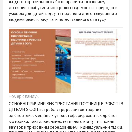
жодного правильного або неправильного шляху;
дозволяє позбутися контролю свідомості; є природною
умовою для дітей; відсутні перепони для спілкування з
людьми різного віку та інтелектуального статусу.
Номер слайду 6
ОСНОВНІ ПРИЧИНИ ВИКОРИСТАННЯ ПІСОЧНИЦІ В РОБОТІ З
ДІТЬМИ З ООП:потреба у грі; розвиток творчих
здібностей, емоційно-чуттєвої сфери;розвиток дрібної
моторики, тактильно-кінестетичного відчуття;тісний
зв’язок з природним середовищем; індивідуальний підхід.