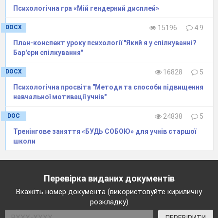
Психологічна гра «Мій гендерний дисплей»
DOCX
15196
4.9
План-конспект уроку психології "Який я у спілкуванні?
Бар'єри спілкування"
DOCX
16828
5
Психологічна просвіта "Методи та способи підвищення
навчальної мотивації учнів"
DOC
24838
5
Тренінгове заняття «БУДЬ СОБОЮ» для учнів старшої
школи
Перевірка виданих документів
Вкажіть номер документа (використовуйте кириличну
розкладку)
ПЕРЕВІРИТИ