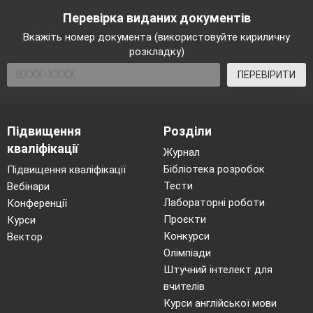
креслень
(болти, гвинти, гайки , проточки і
Перевірка виданих документів
т.д.);
Вкажіть номер документа (використовуйте кириличну
розкладку)
•
Проектування
тіл обертання
КОМПАС-SHAFT
, призначену для
ПЕРЕВІРИТИ
проектування
деталей-тіл обертання
при
одночасному автоматичному формуванні їх
Підвищення
Розділи
креслень;
кваліфікації
•
Бібліотеку проектування
Журнал
Бібліотека розробок
Підвищення кваліфікації
циліндричних гвинтових пружин
КОМПАС
Тести
Вебінари
- SPRING
для забезпечення виконання
Лабораторні роботи
Конференції
проектного
і
перевірочного
розрахунків
Проєкти
Курси
циліндричної гвинтової пружини чи
Конкурси
Вектор
розтягання стиску з одночасним динамічним
Олімпіади
формуванням креслення;
Штучний інтелект для
вчителів
•
Утиліти обміну з AvtoCAD
Курси англійської мови
(дозволяють здійснювати обмін інформацією із