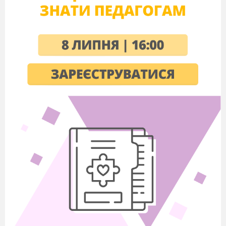
Вінниця, 2012
Розглянуто і схвалено на засіданні
циклової
комісії викладачів
загальнотехнічних дисциплін
Вінницького коледжу НУХТ
Рецензент:
Доцент кафедри інженерної та комп’ютерної
графіки
ВНТУ, кандидат технічних наук
Кормановський С.І.