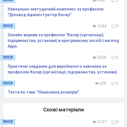
DOCX
6981
5
редактора, містить у собі цілий ряд
Навчально-методичний комплекс за професією
програмних продуктів, що значно підвищують
"Діловод.Адміністратор.Касир"
ефективність і якість проектування. Він
DOCX
1044
0
однаково зручний як для машинобудування,
Онлайн-вправи за професією "Касир (організації,
так і для приладобудування, будівництва й
підприємства, установи) в програмному засобі Learning
архітектури.
КОМПАС
дозволяє виконувати:
Apps
•
геометричні побудови засобами
DOCX
6558
0
«електронного кульмана»;
Практичні завдання для виробничого навчання за
•
редагування
зображення
(зрушення
професією Касир (організації, підприємства, установи)
,
поворот,
копіювання,
масштабування,
DOCX
656
0
деформація, симетрія і т.д.)
Тести по темі: "Нанесення розмірів"
•
формування текстових написів;
•
оформлення технічних вимог і
Схожі матеріали
основних написів;
• збереження типових фрагментів
DOCX
6107
0
креслення і їхнє перенесення в інше креслення;