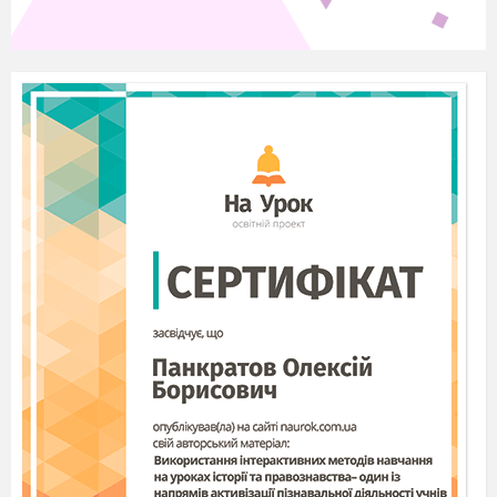
Автор:
Янчук Ніна Андріївна,
викладач
загальнотехнічних дисциплін
Вінницького коледжу НУХТ
У навчальному посібнику
дається
уявлення про основні принципи
створення
креслень високої якості, оформлених згідно з
вимогами стандартів ЄСКД за допомогою
системи автоматизованого проектування