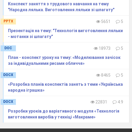
Конспект заняття з трудового навчання на тему
•
використання бібліотек типових
"Народна лялька. Виготовлення ляльки зі шпагату"
параметричних зображень;
PPTX
5651
5
•
створення складальних креслень і т.д.
Презентація на тему: "Технологія виготовлення ляльки
КОМПАС-ГРАФІК
містить більш ЗО
- мотанки зі шпагату"
різних програмних продуктів. До найбільш
цікавих з них для
конструктора-
DOC
18973
5
машинобудівника можна віднести :
План - конспект уроку на тему: «Моделювання зачісок
за індивідуальними рисами обличчя»
•
Систему
проектування
специфікацій
,
що
забезпечує
DOCX
8465
5
автоматизоване
формування
специфікацій
«Розробка планів конспектів занять з теми «Українська
по
складальному кресленню, побудованому в
народна іграшка»
КОМПАС-ГРАФІК;
DOCX
22831
4.9
•
Машинобудівну
бібліотеку
,
Розробки уроків до варіативного модуля «Технологія
що
являє
собою комплекс
виготовлення виробів у техніці «Макраме»
параметричних
зображень
стандартних
чи типових
елементів
машинобудівних