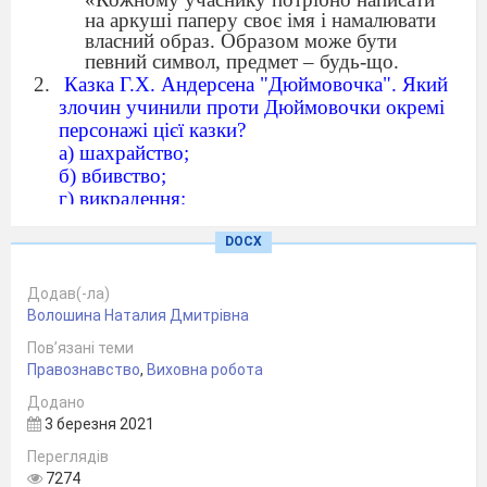
на аркуші паперу своє імя і намалювати
власний образ. Образом може бути
певний символ, предмет – будь-що.
Казка Г.Х. Андерсена "Дюймовочка". Який
злочин учинили проти Дюймовочки окремі
персонажі цієї казки?
а) шахрайство;
б) вбивство;
г) викрадення;
д) розбій.
2. Мультфільм "Ну постривай!" Чи
DOCX
правомірно діяв Вовк, хапаючи чужі
транспортні засоби і кидаючись у погоню за
Додав(-ла)
Зайцем?
Волошина Наталия Дмитрівна
а) так;
Пов’язані теми
б) ні;
Правознавство
,
Виховна робота
в) у нього не було іншого виходу.
3. Казка Ш.Перро "Попелюшка". Чи є
Додано
3 березня 2021
порушення законів у діях принца?
а) ні;
Переглядів
б) так;
7274