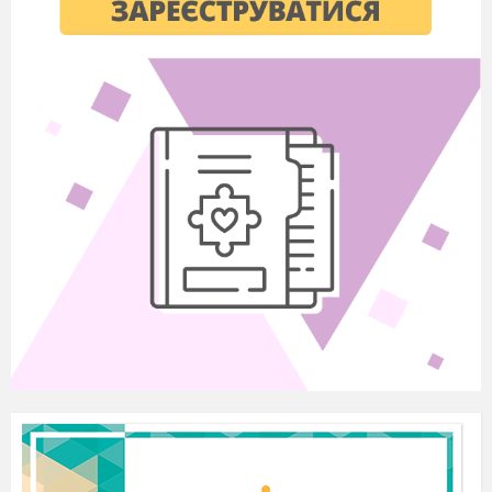
а) ні;
б) так;
в) це його особиста справа.
9 . Казка Г.Х, Андерсена "Снігова
Королева". Який злочин учинила Снігова
Королева?
а) хуліганство;
б) шахрайство;
в) розбій;
г) викрадення;
д) вбивство.
10. Казка "Колобок". Чи порушували права
Колобка дід та баба?
а) ні в якому разі;
б) так, порушували;
в) дорослі завжди праві.
11. Мультфільм "Ну постривай!". Хто із
звірів у цьому мультфільмі виконував роль
міліціонерів?
а) ведмеді;
б) носороги;
в) слони;