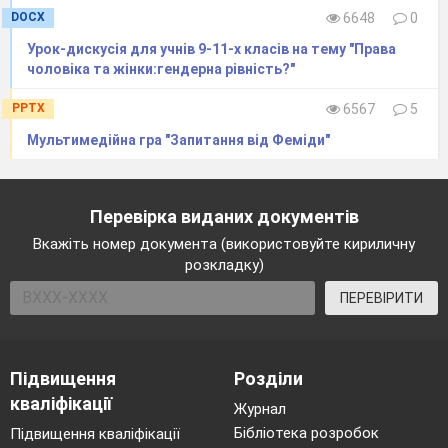
DOCX
6648
0
Наша зустріч підходить до кінця. Завжди
Урок-дискусія для учнів 9-11-х класів на тему "Права
пам’ятай про свої права та виконуй обов’язки,
чоловіка та жінки:гендерна рівність?"
будь чесним, чуйним, людяним, добрим, не
бийся, спробуй переконати, допомагай друзям,
PPTX
6567
5
діліться іграшками, добре навчайся,виконуй
Мультимедійна гра "Запитання від Феміди"
правила для учнів школи, не кричи, вислухай
товариша, адже людина починається з добра.
Перевірка виданих документів
Вкажіть номер документа (використовуйте кириличну
розкладку)
ПЕРЕВІРИТИ
Підвищення
Розділи
кваліфікації
Журнал
Бібліотека розробок
Підвищення кваліфікації