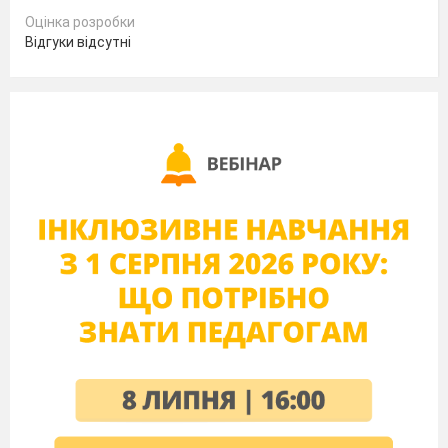
в) частково.
Оцінка розробки
4. Казка О. Толстого "Золотий ключик". Які
Відгуки відсутні
персонажі займалися у казці шахрайством?
а) пудель Артемон і папа Карло;
б) Буратіно і Мальвіна;
в) кіт Базиліо і лисиця Аліса.
5.
Як називалася країна, в яку шахраї
водили Буратіно?
а) Країна Бовдурів;
б) Країна Телепнів;
в) Країна Дурнів.
7. Який злочин учинив Кощій Безсмертний
проти Василіси Прекрасної?
а) канібалізм;
б) шахрайство;
в) викрадення;
г) розбій;
д) хуліганство;
е) вбивство.
8. Чи порушив закон Буратіно своїм
небажанням учитися?