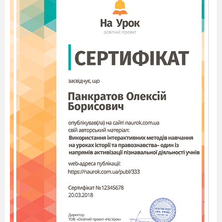
г) гіпопотами;
д) мамонти;
є) черепахи.
12. Хто з тварин у казці "Колобок" учинив
найнебезпечніший злочин?
а) вовк;
б) лисиця;
в) ведмідь;
г) слон.
13. Що необхідно казковому персонажу
Змію Гориновичу?
а) знати правила дорожнього руху, мати
посвідчення водія;
б) кулінарні рецепти;
в) дотримання правил пожежної безпеки,
вогнегасник;
г) знати правила польотів і мати посвідчення
пілота.
Вправа «Бінго»
Гра «Права та обов’язки»