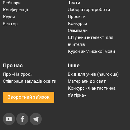
Тести
Вебінари
Лабораторні роботи
Конференції
Проєкти
Курси
Конкурси
Вектор
Олімпіади
Штучний інтелект для
вчителів
Курси англійської мови
Про нас
Інше
Про «На Урок»
Вхід для учнів (naurok.ua)
Співпраця закладів освіти
Матеріали до свят
Конкурс «Фантастична
п’ятірка»
Зворотний зв'язок