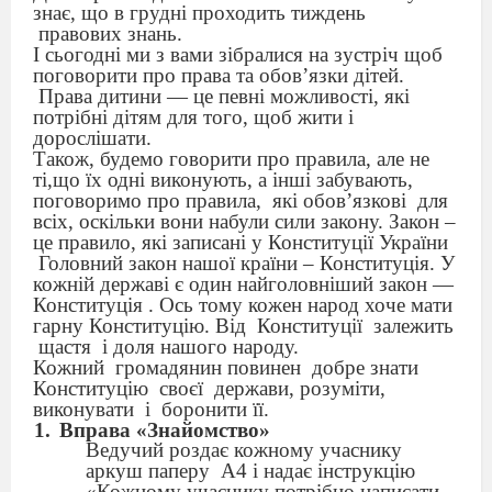
знає, що в грудні проходить тиждень
правових знань.
І сьогодні ми з вами зібралися на зустріч щоб
поговорити про права та обов’язки дітей.
Права дитини — це певні можливості, які
потрібні дітям для того, щоб жити і
дорослішати.
Також, будемо говорити про правила, але не
ті,що їх одні виконують, а інші забувають,
поговоримо про правила,
які обов’язкові
для
всіх, оскільки вони набули сили закону. Закон –
це правило, які записані у Конституції України
Головний закон нашої країни – Конституція.
У
кожній державі є один найголовніший закон —
Конституція . Ось тому кожен народ хоче мати
гарну Конституцію. Від
Конституції
залежить
щастя
і доля нашого народу.
Кожний
громадянин повинен
добре знати
Конституцію
своєї
держави, розуміти,
виконувати
і
боронити її.
Вправа «Знайомство»
Ведучий роздає кожному учаснику
аркуш паперу
А4 і надає інструкцію
«Кожному учаснику потрібно написати