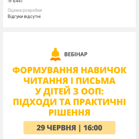
6441
вчитель.
Оцінка розробки
Відгуки відсутні
Дебальцівський навчально – виховний
комплекс відомий своїми вагомими
здобутками, досвідом організації навчально –
виховного процесу.
Протягом століть люди складали
найрізноманітніші списки чудес світу, країни,
регіону. Ми вирішили скласти список
чудес
нашого навчально – виховного комплексу.
На відміну від природних та архітектурних
об’єктів , які найчастіше представлені у
списках, у переліку чудес Дебальцівського
НВК інтелектуальна творча робота
учнівського та педагогічного колективу.
Проектно - цільова модель
методичної