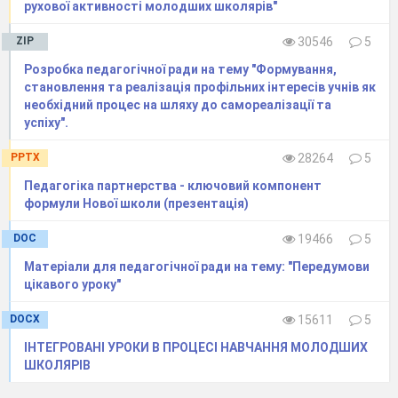
рухової активності молодших школярів"
в навчально –виховний процес.
ZIP
30546
5
За вмілого керівництва районного
Розробка педагогічної ради на тему "Формування,
методичного кабінету та підтримки
становлення та реалізація профільних інтересів учнів як
адміністрації школи
педагогічні працівники
необхідний процес на шляху до самореалізації та
нашої школи активно, а головне
успіху".
результативно
беруть участь у професійних
PPTX
28264
5
конкурсах.
Педагогіка партнерства - ключовий компонент
Тож ,ІІІ чудом
вважаємо те що 8 вчителів
формули Нової школи (презентація)
нашої школи стали переможцями районного
DOC
19466
5
туру конкурсу «Учитель року».
Матеріали для педагогічної ради на тему: "Передумови
6 вчителів представляли
район
на обласному
цікавого уроку"
турі цього конкурсу та стали його
лауреатами.
DOCX
15611
5
Вчитель географії Педик О.М
стала
ІНТЕГРОВАНІ УРОКИ В ПРОЦЕСІ НАВЧАННЯ МОЛОДШИХ
ШКОЛЯРІВ
переможцем обласного, та лауреатом
Всеукраїнського конкурсу «Учитель