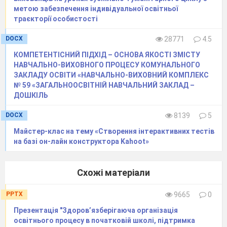
метою забезпечення індивідуальної освітньої
дослідження.
траєкторії особистості
Тож,
ІІ чудо
- система моніторингових
DOCX
28771
4.5
досліджень
розроблена в НВК, яка постійно
удосконалюється та модернізується.
КОМПЕТЕНТІСНИЙ ПІДХІД – ОСНОВА ЯКОСТІ ЗМІСТУ
НАВЧАЛЬНО-ВИХОВНОГО ПРОЦЕСУ КОМУНАЛЬНОГО
Здійснюючи
моніторингові дослідження ми
ЗАКЛАДУ ОСВІТИ «НАВЧАЛЬНО-ВИХОВНИЙ КОМПЛЕКС
прагнемо передусім домогтись у звичайній
№ 59 «ЗАГАЛЬНООСВІТНІЙ НАВЧАЛЬНИЙ ЗАКЛАД –
ДОШКІЛЬ
сільській школі
забезпечення якісного рівня
освіти та наукового підходу до управління
DOCX
8139
5
навчальним закладом, своєчасного
Майстер-клас на тему «Створення інтерактивних тестів
корегування окремих ланок функціонування,
на базі он-лайн конструктора Kahoot»
подальших тенденцій її
розвитку.
Впроваджуємо
учнівський, управлінський,
Схожі матеріали
психологічний, педагогічний
види
PPTX
9665
0
моніторингу, моніторинг вихованості.
Презентація "Здоров’язберігаюча організація
Маємо певні наробки , школа є опорною в
освітнього процесу в початковій школі, підтримка
районі з питання впровадження моніторингу