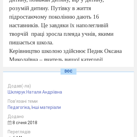
розумій дитину. Путівку в життя
підростаючому поколінню дають 16
наставників. Це завдяки їх наполегливій
творчій
праці зросла плеяда учнів, якими
пишається школа.
Керівництво школою здійснює Педик Оксана
Миколаївна – вчитель вищої категорії ,
вчитель-методист , географ за фахом, в
DOC
минулому випускниця цієї школи , а нині її
директор.
Додав(-ла)
Шклярук Наталя Андріївна
Організацію методичної роботи в школі
Пов’язані теми
здійснює вчитель вищої категорії, вчитель-
Педагогіка
,
Інші матеріали
методист Шклярук Наталя Андріївна.
Додано
Виховним процесом керує заступник
8 січня 2018
директора з виховної роботи Овечка Світлана
Переглядів
Іванівна – вчитель вищої категорії, старший