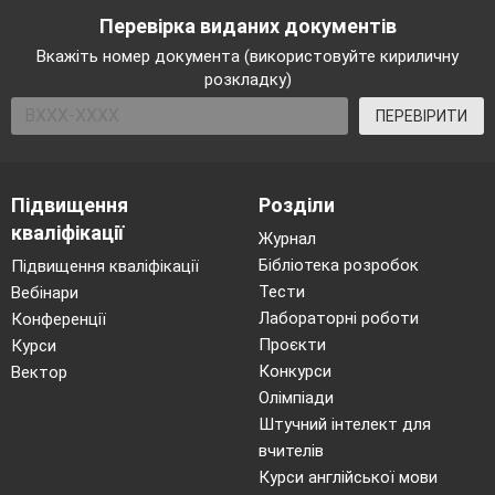
Перевірка виданих документів
Вкажіть номер документа (використовуйте кириличну
розкладку)
ПЕРЕВІРИТИ
Підвищення
Розділи
кваліфікації
Журнал
Бібліотека розробок
Підвищення кваліфікації
Тести
Вебінари
Лабораторні роботи
Конференції
Проєкти
Курси
Конкурси
Вектор
Олімпіади
Штучний інтелект для
вчителів
Курси англійської мови