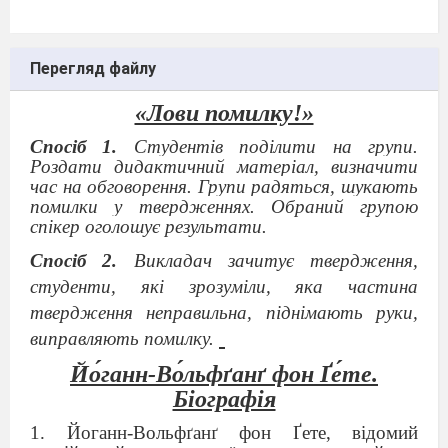
Перегляд файлу
«Лови помилку!»
Спосіб 1.
Студентів поділити на групи.
Роздати дидактичний матеріал, визначити
час на обговорення. Групи радяться, шукають
помилки у твердженнях. Обраний групою
спікер оголошує результати.
Спосіб 2.
Викладач зачитує твердження,
студенти, які зрозуміли, яка частина
твердження неправильна, піднімають руки,
виправляють помилку.
Йо́ганн-Во́льфґанґ фон Ґе́те.
Біографія
1.
Йоганн-Вольф
ґ
ан
ґ
фон
Ґете, відомий