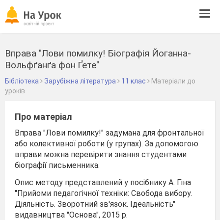
Tog
navi
Вправа "Лови помилку! Біографія Йоганна-
Вольфґанґа фон Ґете"
Бібліотека
Зарубіжна література
11 клас
Матеріали до
уроків
Про матеріал
Вправа "Лови помилку!" задумана для фронтальної
або колективної роботи (у групах). За допомогою
вправи можна перевірити знання студентами
біографії письменника.
Опис методу представлений у посібнику А. Гіна
"Прийоми педагогічної техніки: Свобода вибору.
Діяльність. Зворотний зв'язок. Ідеальність"
видавництва "Основа", 2015 р.