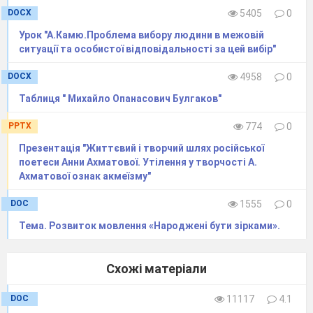
DOCX
5405
0
Урок "А.Камю.Проблема вибору людини в межовій
ситуації та особистої відповідальності за цей вибір"
DOCX
4958
0
Таблиця " Михайло Опанасович Булгаков"
PPTX
774
0
Презентація "Життєвий і творчий шлях російської
поетеси Анни Ахматової. Утілення у творчості А.
Ахматової ознак акмеїзму"
DOC
1555
0
Тема. Розвиток мовлення «Народжені бути зірками».
Схожі матеріали
DOC
11117
4.1