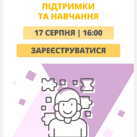
https://bit.ly/2GoyPIi
https://24smi.org/celebrity/5034-iogann-
gete.html