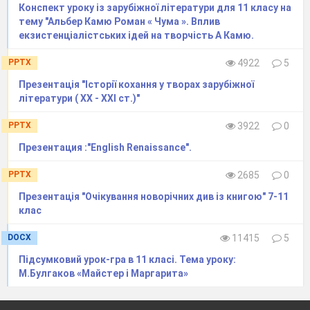
Конспект уроку із зарубіжної літератури для 11 класу на
тему "Альбер Камю Роман « Чума ». Вплив
екзистенціалістських ідей на творчість А Камю.
PPTX
4922
5
Презентація "Історії кохання у творах зарубіжної
літератури ( ХХ - ХХІ ст.)"
PPTX
3922
0
Презентация :"English Renaissance".
PPTX
2685
0
Презентація "Очікування новорічних див із книгою" 7-11
клас
DOCX
11415
5
Підсумковий урок-гра в 11 класі. Тема уроку:
М.Булгаков «Майстер і Маргарита»