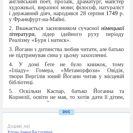
англійський
поет, прозаїк, драматург, майстер
художньої, виразної мови; філософ, натураліст
і державний діяч
, народився 28 серпня
1749
р.
у Франкфурт-на-Майні
.
2.
Вважається засновником сучасної
німецької
літератури
, лідер ідейного руху періоду
Реалі
зму
«Буря і натиск»
.
3.
Йоганн з дитинства любив читати, але батько
не підтримував сина у цьому захопленні.
4. У домі
Ґете не було книжок, тому
«Іліаду»
Гомера,
«Метаморфози»
Овідія,
твори
Вергілія юний Йоганн читав у місцевій
бібліотеці.
5. Оскільки Каспар, батько Йоганна та
Корнелії, освіти не мав, то хотів дати її дітям,
запрошуючи найкращих вчителів.
6. Спочатку Йоганн вступив до
Лейпціґського
DOC
університету, а завершив свою вищу освіту
у
Страсбурзькому університеті, де
Додав(-ла)
захистив
дисертацію
на звання
Хлонь Ірина Вікторівна