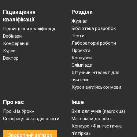
Підвищення
Розділи
кваліфікації
Журнал
Бібліотека розробок
Підвищення кваліфікації
Тести
Вебінари
Лабораторні роботи
Конференції
Проєкти
Курси
Конкурси
Вектор
Олімпіади
Штучний інтелект для
вчителів
Курси англійської мови
Рис. 1. Схема розміщення саджанців у
Про нас
Інше
комбінованих школах.
Про «На Урок»
Вхід для учнів (naurok.ua)
Співпраця закладів освіти
Матеріали до свят
Найкращим сезоном садіння рослин в
Конкурс «Фантастична
школу є весна. У першу школу висаджують
п’ятірка»
Зворотний зв'язок