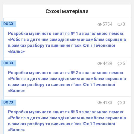
формою крони (природно-розкидиста,
Схожі матеріали
пірамідальна, куляста, плакуча), за
DOCX
5754
0
забарвленням листя, декоративністю квітів і
плодів.
Розробка музичного заняття № 1 за загальною темою:
«Робота з дитячим самодіяльним ансамблем скрипалів
Технологія вирощування декоративних
в рамках розбору та вивчення п’єси Юлії Печонкіної
дерев і чагарників включає ряд специфічних
«Вальс»
робіт по догляду за наземною частиною
DOCX
4489
5
саджанців. їх вирощують переважно у
Розробка музичного заняття № 2 за загальною темою:
комбінованих школах. Саджанці дерев з
«Робота з дитячим самодіяльним ансамблем скрипалів
терміном вирощування 6-12 років висаджують
в рамках розбору та вивчення п’єси Юлії Печонкіної
«Вальс»
рядами на відстані 2,4-
4,6 м
один від одного, а
між ними висаджують 2-4 ряди чагарнику або
DOCX
4183
0
дерев з 2-3-річним терміном вирощування
Розробка музичного заняття № 3 за загальною темою:
(рис. 1).
«Робота з дитячим самодіяльним ансамблем скрипалів
в рамках розбору та вивчення п’єси Юлії Печонкіної
В ряду дерева з тривалим строком
«Вальс»
вирощування розміщують через 0,7-
1,5 м
, а