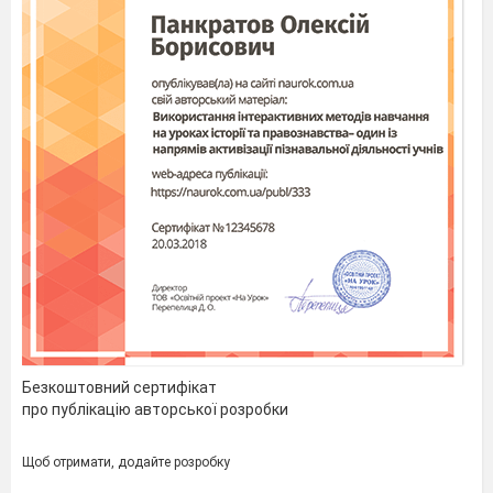
Ми віримо у спільну відповідальність за
сталий розвиток нашого суспільства. Парки,
лісові насадження є символами виживання
людства, неперервності та єдності;
і наше
об’єднання прагне, щоб ці цінності були
передані наступним поколінням.
І. ВИРОЩУВАННЯ САДЖАНЦІВ
ДЕРЕВНИХ ПОРІД
ДЛЯ ОЗЕЛЕНЕННЯ МІСТ
Безкоштовний сертифікат
1.1. Вирощування саджанців для
про публікацію авторської розробки
озеленення
Щоб отримати, додайте розробку
Саджанці, які призначені для озеленення і