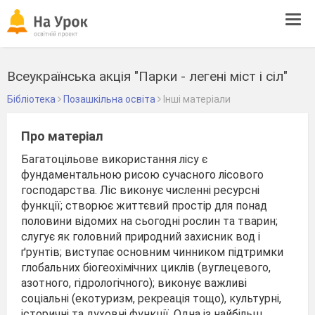
Tog
navi
Всеукраїнська акція "Парки - легені міст і сіл"
Бібліотека
Позашкільна освіта
Інші матеріали
Про матеріал
Багатоцільове використання лісу є
фундаментальною рисою сучасного лісового
господарства. Ліс виконує численні ресурсні
функції; створює життєвий простір для понад
половини відомих на сьогодні рослин та тварин;
слугує як головний природний захисник вод і
ґрунтів; виступає основним чинником підтримки
глобальних біогеохімічних циклів (вуглецевого,
азотного, гідрологічного); виконує важливі
соціальні (екотуризм, рекреація тощо), культурні,
історичні та духовні функції. Одна із найбільш