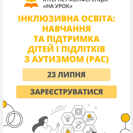
екологічних проблем оздоровлення довкілля,
збереження існуючих зелених насаджень,
благоустрою парків, садів, скверів, бульварів,
створення нових парків, лісопарків, скверів та
інших об’єктів зеленого будівництва з
урахуванням вимог ландшафтної архітектури
та садово-паркового мистецтва, а також
пропагування досвіду цієї роботи, вивчення
історії зеленого будівництва і садово-паркового
мистецтва в Україні та
вивчення кращого
досвіду створення та утримання зелених
насаджень; вирощування посадкового
матеріалу плодово-декоративних дерев, кущів,
квітів.
Загін працює задля чистого довкілля, що
забезпечує підтримання різноманіття живої