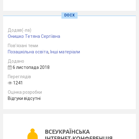
DOCX
Додав(-ла)
Онишко Тетяна Сергіївна
Пов’язані теми
Позашкільна освіта
,
Інші матеріали
Додано
6 листопада 2018
Переглядів
1241
Оцінка розробки
ВСТУП
Відгуки відсутні
Мета природоохоронної діяльності
екологічного об’єднання «Лісовичок»:
формування екологічної культури особистості;
набуття навичок і досвіду розв’язання