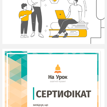
природи. Починаючи з моменту заснування,
ми маємо чіткі
завдання.
Вони включають
охорону біорізноманіття шляхом проведення
природоохоронних заходів та якнайширшого
розповсюдження інформації, яка стосується
екологічних проблем навколишнього
середовища. Крім того, ця інформація є
першоосновою для сприяння активній участі
громадськості в збалансованому використанні
природних ресурсів.
Наші принципи:
свобода, рівність,
солідарність, толерантність та повага до
природи, вирішення екологічних проблем на
найнижчому з можливих рівнів,
моніторинг,
попередження негативних наслідків
господарської діяльності для довкілля.