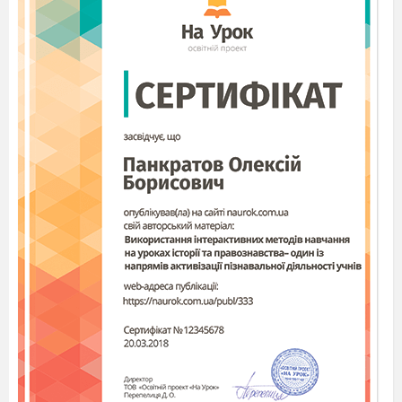
3.The storm ( start) when they (drive) home yesterday.
4.Betty (clean) her house before her parents ( come)
back home.
5.Mary (prepare) to her exams from 4 to 7 yesterday.
6.The ship (return) yesterday.
Level IV
Write about the places of interest you can
recommend
to see and visit in your country.