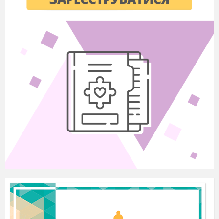
Level – II
Fill in proper reflexive pronouns
1. The lights switch on……..automatically.
2. Can you lay the tables …….., girls?
3. We should make the decision ……
4. This mirror is too dirty. I can`t see…….
5. Alan and Tom painted the house ……
6.Mary cooked a cake……..
Level - III
Put the verbs into the Past Simple, Past Perfect or
Past Continuous
1.Den (start) learning German after he (enter) the
university.
2.Mark ( stop) smoking last year.