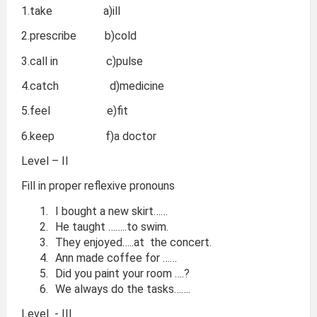
1.take a)ill
2.prescribe b)cold
3.call in c)pulse
4.catch d)medicine
5.feel e)fit
6.keep f)a doctor
Level – II
Fill in proper reflexive pronouns
I bought a new skirt……
He taught ……..to swim.
They enjoyed…..at the concert.
Ann made coffee for ……
Did you paint your room ….?
We always do the tasks…….
Level - III