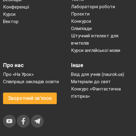
Лабораторні роботи
Конференції
Проєкти
Курси
Конкурси
Вектор
Олімпіади
Штучний інтелект для
вчителів
Курси англійської мови
Про нас
Інше
Про «На Урок»
Вхід для учнів (naurok.ua)
Співпраця закладів освіти
Матеріали до свят
Конкурс «Фантастична
п’ятірка»
Зворотний зв'язок