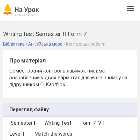
Tog
navi
Writing test Semester II Form 7
Бібліотека
Англійська мова
Контрольні роботи
Про матеріал
Семестровий контроль навичок письма
розроблений у двох варіантах для учнів 7 класу за
підручником О. Карп'юк
Перегляд файлу
Semester II Writing Test Form 7 V-I
Level I Match the words