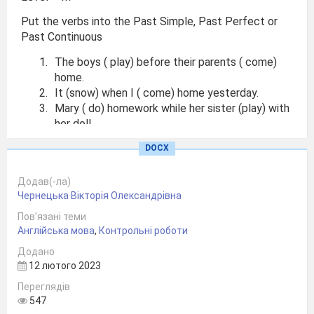
Put the verbs into the Past Simple, Past Perfect or
Past Continuous
The boys ( play) before their parents ( come)
home.
It (snow) when I ( come) home yesterday.
Mary ( do) homework while her sister (play) with
her doll.
We (be) tired after we (walk) a long distance.
DOCX
I (drive ) a car the whole day yesterday.
You ( watch) TV news last Sunday.
Додав(-ла)
Чернецька Вікторія Олександрівна
Level IV Write about the places of interest you
can recommend
Пов’язані теми
Англійська мова
,
Контрольні роботи
to see and visit in your country.
Додано
12 лютого 2023
Переглядів
547