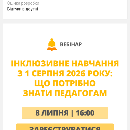
Оцінка розробки
Відгуки відсутні
Semester II Writing Test Form 7 V-II
Level I Match the words
Cut a)bed
Have b)temperature
Give c)finger
Stay in d)first aid
Check e)a doctor
See f)a headache