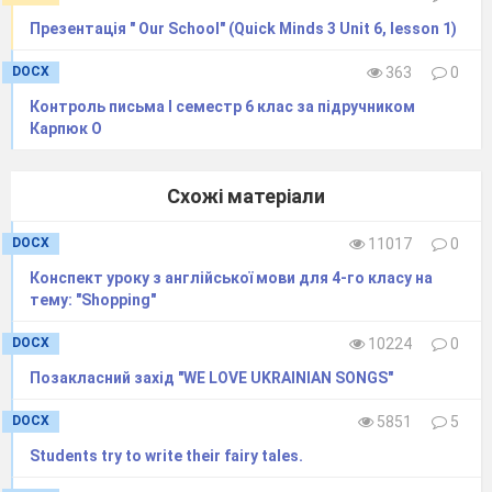
Презентація " Our School" (Quick Minds 3 Unit 6, lesson 1)
DOCX
363
0
Контроль письма І семестр 6 клас за підручником
Карпюк О
Схожі матеріали
DOCX
11017
0
Конспект уроку з англійської мови для 4-го класу на
тему: "Shopping"
DOCX
10224
0
Позакласний захід "WE LOVE UKRAINIAN SONGS"
DOCX
5851
5
Students try to write their fairy tales.