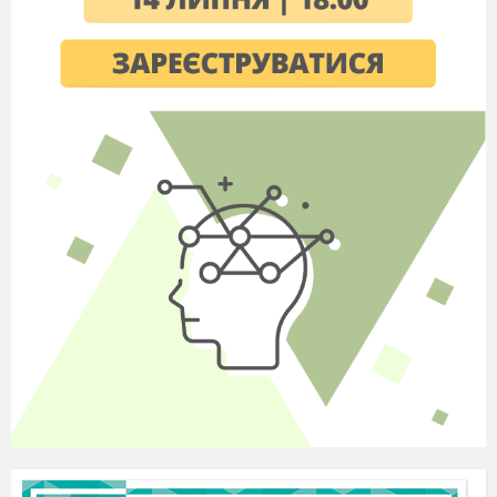
А это уже совсем другая история…
(уходят)
Сказочный голос.
В одном сказочном
городе жили коротышки. Коротышками их
называли потому, что они были очень
маленькие, размером с огурец. И вот однажды,
25 мая 2018 года…
(Звучит музыкальная заставка, выбегают
коротышки)
Незнайка:
Коротышки, давайте все-таки
разберемся, что это за праздник такой тут
происходят?
Пончик:
А нас здесь покормят?
Знайка:
Пончик, тебя здесь и покормят, и
знаний надают кучу, и даже уколов поставят, а
может, даже и клизму! Если плохо вести себя
будешь!
Кнопочка:
Так, Знайка, не пугай
Пончика, а то он от испуга может всех нас
съесть! Внимание, господа Коротышки!
Осмотритесь! Разве вы не узнаете нашу школу?