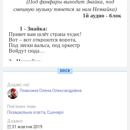
(Под
фанфары
вы
ходит Знайка, под
смешную музыку тянется за ним Незнайка)
1й аудио - блок
1 -
Знайка
:
Привет вам шлёт страна чудес!
Вот – вот откроются ворота,
Под звуки вальса, под оркестр
Войдут сюда…
2
- Незнайка
:
Мы ждём кого – то?
DOCX
1
- Знайка
:
Вы что, забыли? Да как же можно?
Додав(-ла)
Сегодня праздник детворы,
Плаксина Олена Олександрівна
Кто год за годом (эх, и сложно)
Снимал учения плоды!
Пов’язані теми
2
- Незнайка
:
Позашкільна освіта
,
Сценарії
Ты меня не понял. Кого мы ждем? Все на
месте.
Додано
31 жовтня 2019