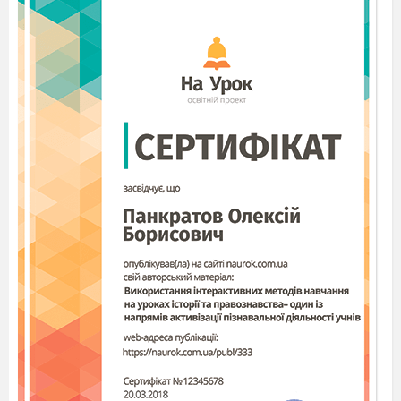
А сегодня праздник у наших друзей из
соседней комнаты - они ходили сюда целых
долгих 9 лет, и сегодня их последний звонок!
Незнайка:
Как последний?
Пончик:
Почему последний?
Незнайка:
Это что, они сюда больше
никогда не придут?
Знайка:
Нет, коротышки, больше они не
будут
учениками этой школы. А ну,
подровняйтесь, встаньте смирно! На последнем
звонке все должно быть торжественно! А
посему – школа, внимание! Линейка,
посвященная последнему звонку, объявляется
открытой!
Гимн Украины
3й аудио - блок
(Коротышки
плачут)
Пончик:
Ребят, это так печально…
уходить из школы. Что их ждет там, в
большом мире? Вдруг их кто-нибудь обидит?
Знайка:
Никто их не обидит! Они
отправятся в полет на ВУЗ!