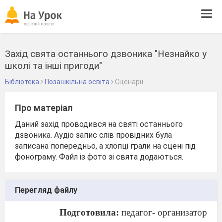
Tog
navi
Захід свята останнього дзвоника "Незнайко у
школі та інші пригоди"
Бібліотека
Позашкільна освіта
Сценарії
Про матеріал
Даний захід проводився на святі останнього
дзвоника. Аудіо запис слів провідних була
записана попередньо, а хлопці грали на сцені під
фонограму. Файл із фото зі свята додаються.
Перегляд файлу
Подготовила:
педагог- организатор