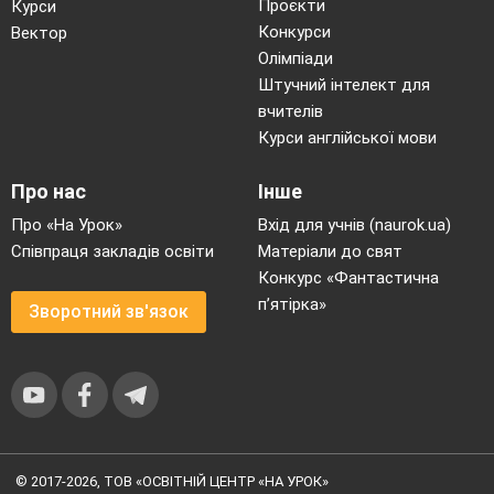
Проєкти
Курси
Конкурси
Вектор
Олімпіади
Штучний інтелект для
вчителів
Курси англійської мови
Про нас
Інше
Про «На Урок»
Вхід для учнів (naurok.ua)
Співпраця закладів освіти
Матеріали до свят
Конкурс «Фантастична
п’ятірка»
Зворотний зв'язок
© 2017-2026, ТОВ «ОСВІТНІЙ ЦЕНТР «НА УРОК»