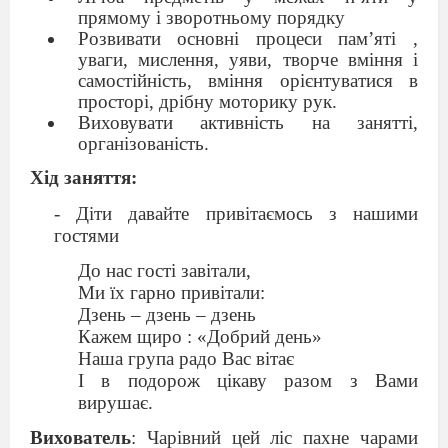
прямому і зворотньому порядку
Розвивати основні процеси пам’яті ,
уваги, мислення, уяви, творче вміння і
самостійність, вміння орієнтуватися в
просторі, дрібну моторику рук.
Виховувати активність на занятті,
організованість.
Хід заняття:
- Діти давайте привітаємось з нашими
гостями
До нас гості завітали,
Ми їх гарно привітали:
Дзень – дзень – дзень
Кажем щиро : «Добрий день»
Наша група радо Вас вітає
І в подорож цікаву разом з Вами
вирушає.
Вихователь
: Чарівний цей ліс пахне чарами