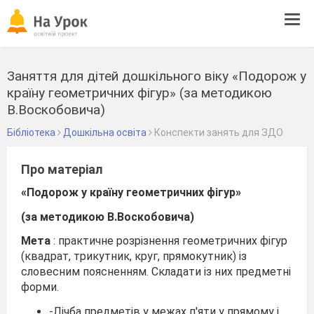
Tog
navi
Заняття для дітей дошкільного віку «Подорож у
країну геометричних фігур» (за методикою
В.Воскобовича)
Бібліотека
Дошкільна освіта
Конспекти занять для ЗДО
Про матеріал
«Подорож у країну геометричних фігур»
(за методикою В.Воскобовича)
Мета
: практичне розрізнення геометричних фігур
(квадрат, трикутник, круг, прямокутник) із
словесним поясненням. Складати із них предметні
форми.
-Лічба предметів у межах п'яти у прямому і