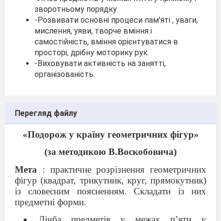
зворотньому порядку
-Розвивати основні процеси пам'яті , уваги,
мислення, уяви, творче вміння і
самостійність, вміння орієнтуватися в
просторі, дрібну моторику рук.
-Виховувати активність на занятті,
організованість.
Перегляд файлу
«Подорож у країну геометричних фігур»
(за методикою В.Воскобовича)
Мета
: практичне розрізнення геометричних
фігур (квадрат, трикутник, круг, прямокутник)
із словесним поясненням. Складати із них
предметні форми.
Лічба предметів у межах п
’
яти у