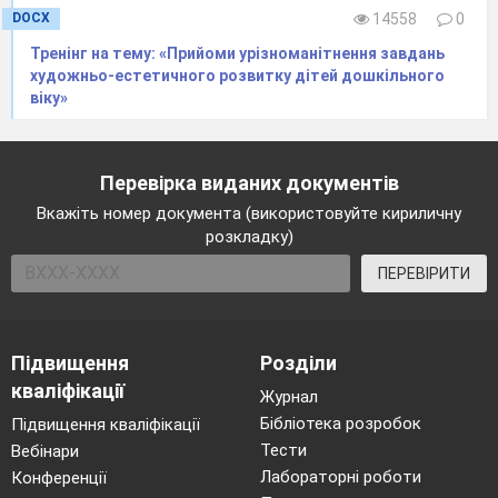
по центру пальчиками і згорнемо з двох
DOCX
14558
0
сторін. Їжачок наш щось притих, може
Тренінг на тему: «Прийоми урізноманітнення завдань
він заснув. Це наші зірочки навіяли йому
художньо-естетичного розвитку дітей дошкільного
чудові, кольорові сни. Що йому сниться
віку»
червоного, жовтого та зеленого кольору.
Віднесемо нашого їжачка до нірки і
тихенько повернемося додому.»
Перевірка виданих документів
Вкажіть номер документа (використовуйте кириличну
розкладку)
ПЕРЕВІРИТИ
Підвищення
Розділи
кваліфікації
Журнал
Бібліотека розробок
Підвищення кваліфікації
Тести
Вебінари
Лабораторні роботи
Конференції