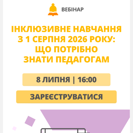
буде подорожувати наша непосидюча
мотузка.
Чи схожа вона на геометричну фігуру?
Ця мотузка – витівниця. Вона може
перетворюватися на різні геометричні
фігури, от тільки допомогти їй мають
наші пальчики.
Слухання казки «Цікава Мотузочка»
(Розповідаючи казку, вихователь викладає з
мотузочки на «Геокопті» різні фігури,
відповідно до її змісту. Діти виконують такі
самі дії на своїх «мотузяних конструкторах»).
«Була на світі дона допитлива Мотузочка.
Ось така, немов пряма лінія. Одного дня
набридло їй нерухомо лежати, і стала вона
подорожувати. Побачила на своєму шляху
високу красиву ялинку (викладають з трьох
трикутників). Біля ялинки став будиночок
(прямокутник стіни, дах трикутник).