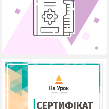
Зазирнула мотузочка у віконце,а там стояв
великий стіл, стілець, на підлозі лежав
килимок. На стіні висів крючок, на якому
нічого не було. Застрибнула наша мотузочка
в хату, перетворилась на рушничок і
залишилась там жити.»
Вихователь
: А ми з вами вирушаємо далі.
(виходячи на галявину з різнокольоровими
кульками).
Діти, подивіться, що це? Хто їх залишив.
Якої форми? Якого кольору? На яку
геометричну фігуру схожі?
Спробуємо, які вони на дотик, на що
схожі?
Хто вміє згортатись в клубочок? (котик,
лисичка,їжачок)
Вихователь
: Давайте пограємось з
м
’
ячиком трішки. Покладемо на долоньку і
уявимо що у нас в руках…