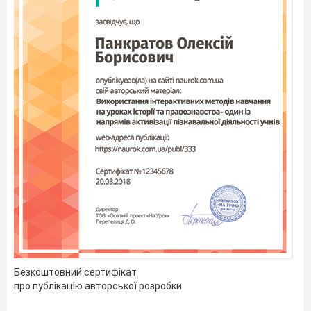
«Жив їжачок у лісі. Вранці прокинувся і
виглянув зі своєї нірки. А на небі сяє
сонечко. Котиться по прямій доріжці,
закотився на круглу галявину. А на тій
галявині було так гарно. Зрадів їжачок і
почав стрибати. Набігли темні хмарки і
закрапав дощ. Заховався їжачок під грибок.
Закінчився і з
’
явилось ще більше грибочків
у траві (рахують пальці по порядку). Дуже
зрадів їжачок і захотів зробити мамі
сюрприз – назбирати грибочків. Як же він
їх понесе? (на голочках). Натикнемо на
голочки. Ось стільки багато грибочків
назбирав він мамі. Давайте зберемо їх у
кошик. (Складіть м
’
ячики у кошик)».
Діти, в лісі потрібно вести себе тихо, щоб
не налякати його мешканців. Чуєте щось
Безкоштовний сертифікат
шурхотить. Це напевно їжачок в нірці,
про публікацію авторської розробки
який прокинувся після зимового сну. А
щоб дійти до нірки потрібно ось з цих