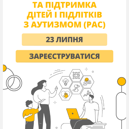
з рухами
). Йдіть,
не будемо
скучати,
бо сьогодні в нас компот! (
роблять рухи
руками, ніби кличуть дітей)
З фруктами повно
клопот (
розводять руки в сторони).
Яблука ми будем мити (
потерти долоні одна об
одну
)
Груші будемо ми кришити (
уривчасті рухи руками)
Відіжміть лимонний сік (
стискають кулачки),
М’яти кинемо листок (
імітують
відривання листочків),
Далі
цукровий пісок (
імітують рухи
ложки).
Варим, варим ми компот (
рухи
кистями рук по колу)
- Зараз