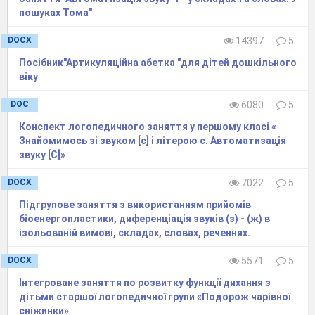
пошуках Тома"
DOCX
14397
5
Посібник"Артикуляційна абетка "для дітей дошкільного
віку
DOC
6080
5
Конспект логопедичного заняття у першому класі «
Знайомимось зі звуком [c] і літерою с. Автоматизація
звуку [C]»
DOCX
7022
5
Підгрупове заняття з використанням прийомів
біоенергопластики, диференціація звуків (з) - (ж) в
ізольованій вимові, складах, словах, реченнях.
DOCX
5571
5
Інтегроване заняття по розвитку функції дихання з
дітьми старшої логопедичної групи «Подорож чарівної
сніжинки»