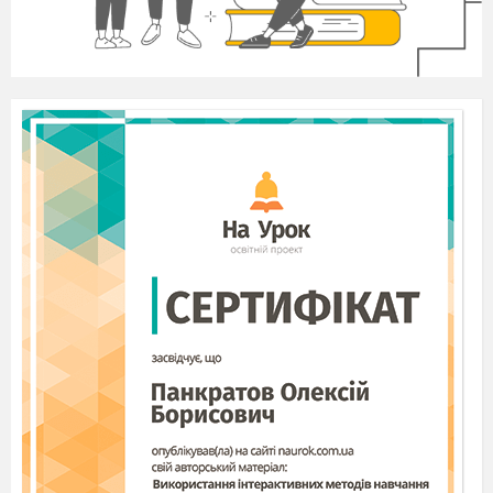
пригостим народ (
«п’ють
компот»)
5. Гра «Що ми робили?».
- Назвіть, що ми робили, коли варили компот.
Компот - ... (
варили),
яблука - ... (
мили)
, груші - ...
(
кришили),
лимонний сік - ... (
віджимали
), народ - ...
(
пригощали).
6.
Гра «Порахуй»
(
від 1 до 5 із словами).
Порахувати, скільки фруктів на тарілці.
Груша – одна груша, дві груші (промовляють
хором), ....
7.
Гра «Передай хустинку».
Логопед починає гру з хусточкою в руці, називає
будь-який фрукт і передає хустинку комусь із
дітей, що стоять в колі. Дитина, отримавши
хустинку, називає фрукт, який запам’ятала і
передає наступному учаснику і т.д.