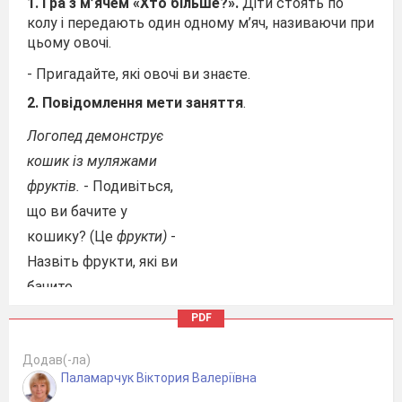
1. Гра з м’ячем «Хто більше?».
Діти стоять по
колу і передають один одному м’яч, називаючи при
цьому овочі.
- Пригадайте, які овочі ви знаєте.
2. Повідомлення мети заняття
.
Логопед демонструє
кошик із муляжами
фруктів.
- Подивіться,
що ви бачите у
кошику? (Це
фрукти)
-
Назвіть фрукти, які ви
бачите.
- Сьогодні спробуємо більше дізнатися про фрукти.
PDF
3. Гра «Розумники»
Додав(-ла)
-
Де ростуть фрукти? (
На дереві в саду)
- Коли
Паламарчук Віктория Валеріївна
дозрівають фрукти?