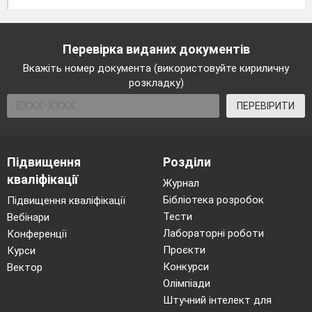
Перевірка виданих документів
Вкажіть номер документа (використовуйте кириличну
розкладку)
ПЕРЕВІРИТИ
Підвищення
Розділи
кваліфікації
Журнал
Бібліотека розробок
Підвищення кваліфікації
Тести
Вебінари
Лабораторні роботи
Конференції
Проєкти
Курси
Конкурси
Вектор
Олімпіади
Штучний інтелект для