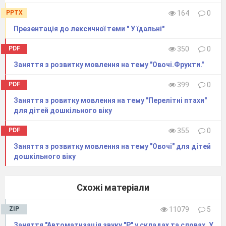
PPTX
164
0
Презентація до лексичної теми " У їдальні"
PDF
350
0
Заняття з розвитку мовлення на тему "Овочі.Фрукти."
PDF
399
0
Заняття з ровитку мовлення на тему "Перелітні птахи"
для дітей дошкільного віку
PDF
355
0
Заняття з розвитку мовлення на тему "Овочі" для дітей
дошкільного віку
Схожі матеріали
ZIP
11079
5
Заняття "Автоматизація звуку "Р" у складах та словах. У