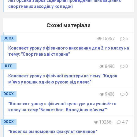
Авторська збірка сценаріів проведення інноваційних
3. Завдання для самостійної роботи
спортивних заходів у коледжі
студента………………………………...8-10
Схожі матеріали
4.
Умови виконання
комплексу……………………………………………….
DOCX
15957
5
1
3
Конспект уроку з фізичного виховання для 2-го класу на
тему: "Спортивна вікторина"
5. Переможцы проекту.
………………………………………………………..1
RTF
8490
0
5.
Конспект уроку з фізічної культури на тему: "Кидок
Додатки……………………………………………
м'яча у кошик однiєю рукою вiд плеча"
15-17
DOCX
9406
0
"Конспект уроку з фізичної культури для учнів 5-го
класу на тему "Баскетбол. Володіння м'ячем""
DOCX
19266
4.7
"Веселка різномовних фізкультхвилинок"