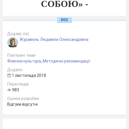
СОБОЮ»
-
зас
і
б покращення опорно-рухово
ї системи
,
DOC
функціональних можливостей, фізичної
Додав(-ла)
підготовки, мотивації студентів до
Журавель Людмила Олександрівна
самостійних занять фізичними вправами
Пов’язані теми
(
авторська розробка
)
Фізична культура
,
Методичні рекомендації
Додано
1 листопада 2018
Переглядів
983
Оцінка розробки
Відгуки відсутні