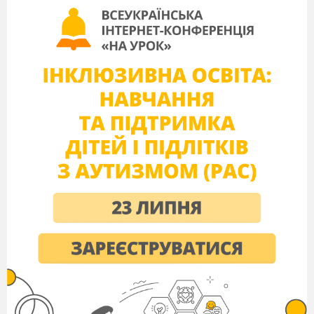
м. Біла Церква
2017 рік
УДК 616.711, 007.53: 615.825
Затверджено
цикловою комісією суспільно-гуманітарних
та економічних дисциплін
(Протокол №
5
від
26.01.2017 року)