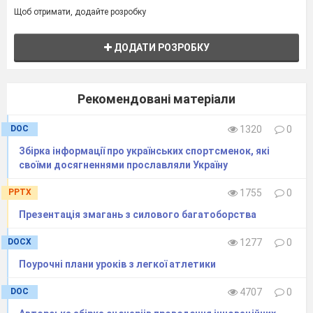
Комплекс пройшов апробацію
у
18 групах
Щоб отримати, додайте розробку
коледжу
на уроках фізичного виховання.
Рекомендується викладачам фізичного
ДОДАТИ РОЗРОБКУ
виховання, педагогам-організаторам,
студентам.
Рекомендовані матеріали
DOC
1320
0
ЗМ
і
СТ
Збірка інформації про українських спортсменок, які
своїми досягненнями прославляли Україну
1. Постановка проблеми та її
PPTX
1755
0
значення………………………………………..4-
Презентація змагань з силового багатоборства
5
DOCX
1277
0
2. Особливості організацїї
Поурочні плани уроків з легкої атлетики
проекту……………………………………………
6-8
DOC
4707
0