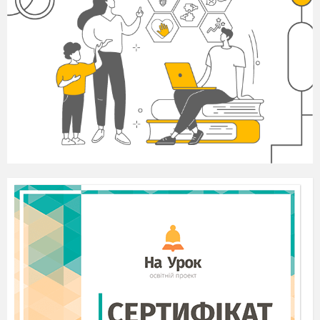
Укладачі:
Л
.О. Журавель
, викладач фізичного
виховання вищої категорії,
викладач -
методист.