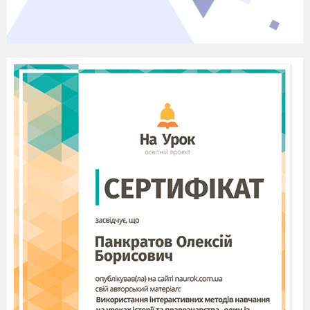
інтерес до математики,
взаємоповагу, вміння
працювати індивідуально та в
групах.
Тип уроку
: комбінований урок.
Обладнання:
картки з індивідуальними
завданнями, комп’ютерна презентація за
програмою Pоwer Point, роздатковий
матеріал.
Епіграф
:
Недостатньо тільки
отримувати
знання, треба вміти їх
застосування.
Недостатньо тільки
бажати,
треба діяти.