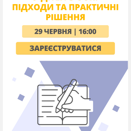
Покотило Наталія
Анатоліївна
Мета уроку:
забезпечити розуміння
вивчення поняття «зовнішній
кут трикутника»,засвоєння
властивостей зовнішнього кута
трикутника; навчити
використовувати набуті знання
при розв’язуванні задач;
формувати логічні вміння,
вміння творчої діяльності учнів
самостійно застосовувати
знання до розв’язування задач;
виховувати почуття краси,