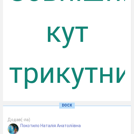
кут
трикутни
(7 клас,
DOCX
геометрія,відкритий урок)
Додав(-ла)
Покотило Наталія Анатоліївна