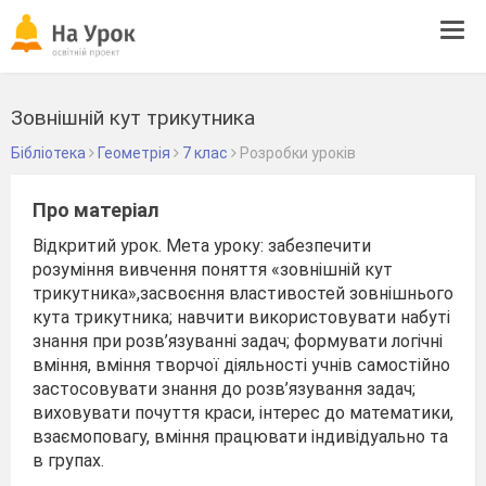
Tog
navi
Зовнішній кут трикутника
Бібліотека
Геометрія
7 клас
Розробки уроків
Про матеріал
Відкритий урок. Мета уроку: забезпечити
розуміння вивчення поняття «зовнішній кут
трикутника»,засвоєння властивостей зовнішнього
кута трикутника; навчити використовувати набуті
знання при розв’язуванні задач; формувати логічні
вміння, вміння творчої діяльності учнів самостійно
застосовувати знання до розв’язування задач;
виховувати почуття краси, інтерес до математики,
взаємоповагу, вміння працювати індивідуально та
в групах.