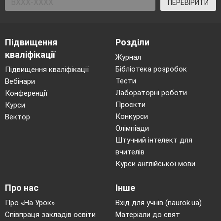
ПЕРЕВІРИТИ
геометрії. Ми глибше зрозуміємо як
розв’язувати геометричні задачі. А щоб наш
шлях був цікавим ми з вами іноді будемо
Підвищення
Розділи
робити коротенькі зупин очки на хвилинки-
кваліфікації
Журнал
цікавинки.
Бібліотека розробок
Підвищення кваліфікації
Тому пропоную розпочати з
Тести
Вебінари
математичного фокусу.
Лабораторні роботи
Конференції
Проєкти
Курси
Конкурси
Вектор
Олімпіади
Штучний інтелект для
вчителів
Курси англійської мови
Про нас
Інше
ІІ.
Актуалізація знань.
Про «На Урок»
Вхід для учнів (naurok.ua)
Співпраця закладів освіти
Матеріали до свят