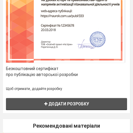
Й.В. Гете
.
Безкоштовний сертифікат
про публікацію авторської розробки
Щоб отримати, додайте розробку
Хід уроку
ДОДАТИ РОЗРОБКУ
I Організаційний момент.
1. Вчитель:
Світ, що нас оточує, - це
Рекомендовані матеріали
світ геометрії. Тому запрошую вас до його