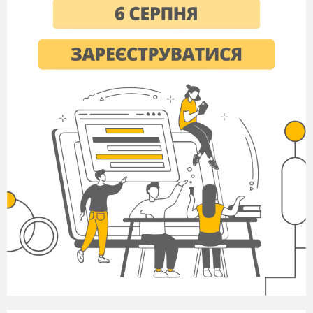
бажаного результату. Тому для підсумовування
розбіжних рядів необхідно було побудувати
іншу теорію.
Поставимо ряду U
у відповідність деяке
число S(U)
, яке будемо називати його
сумою
.
Ми можемо вважати, що маємо справу з
функцією S
, визначеною для деяких рядів і яка
приймає числові значення. Функцію
будемо
називати
підсумовуючою функцією.
Прикладом
такої підсумовуючої функції може бути
границя
.
Ця п
і
дсумовуюча
функція визначена на
множині всіх збіжних рядів, і для кожного
збіжного ряду її значення рівне звичайній сумі
цього ряду. Так визначену конкретну
підсумовуючу функцію позначимо через
.