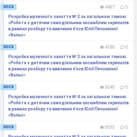
Пуассоном-Абелем, так і до рядів, що
DOCX
4487
5
підсумовуються будь-яким іншим методом,
Розробка музичного заняття № 2 за загальною темою:
зазвичай називаються
тауберовими
«Робота з дитячим самодіяльним ансамблем скрипалів
теоремами.
Історично перша з них, належить
в рамках розбору та вивчення п’єси Юлії Печонкіної
«Вальс»
самому Тауберу, полягає в наступному
Теорема
(
Таубера
)
.
Для того, щоб
DOCX
4180
0
сумовний за Пуассоном – Абелем ряд
Розробка музичного заняття № 3 за загальною темою:
що має суму
S
, збігався в
«Робота з дитячим самодіяльним ансамблем скрипалів
звичайному розумінні ( і мав суму
S
) необхідно
в рамках розбору та вивчення п’єси Юлії Печонкіної
«Вальс»
і достатньо щоб виконувалось граничне
відношення
DOCX
5045
5
Розробка музичного заняття № 4 за загальною темою:
«Робота з дитячим самодіяльним ансамблем скрипалів
Для методів Чезаро найбільш типовою
в рамках розбору та вивчення п’єси Юлії Печонкіної
«Вальс»
формою
тауберової
умови
(що допускає різні
узагальнення) є
.
DOCX
5035
5
Утворимо чезарівські суми порядку
Розробка музичного заняття № 5 за загальною темою: