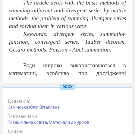
The article deals with the basic methods of
summing adjacent and divergent series by matrix
methods, the problem of summing divergent series
and solving them in various ways.
Keywords: divergent series, summation
function, convergent series, Tauber theorem,
Cesaro methods, Poisson - Abel summation.
Ряди широко використовуються в
математиці, особливо при дослідженні
різноманітних технічних проблем, пов’язаних
DOCX
з наближеним інтегруванням диференціальних
рівнянь, обчисленням значень функцій та
Додав(-ла)
інтегралів, розв’язуванням трансцендентних та
Камінська Юлія Віталіївна
алгебраїчних рівнянь.
Пов’язані теми
Вони відіграють важливу роль у
Позашкільна освіта
,
Матеріали до уроків
математиці принаймні з двох причин: є
Додано