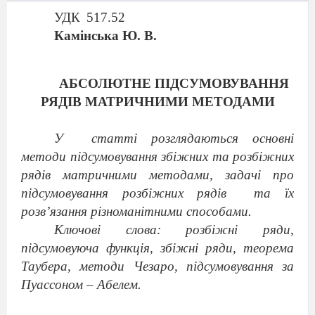
УДК 517.52
Камінська Ю. В.
АБСОЛЮТНЕ ПІДСУМОВУВАННЯ
РЯДІВ МАТРИЧНИМИ МЕТОДАМИ
У
статті розглядаються
основн
і
метод
и
підсумовування
збіжних
та
розбіжних
рядів
матричними методами,
задачі
про
підсумовування
розбіжних
рядів
та їх
розв’язання
різноманітн
ими
способ
ами.
Ключові слова: розбіжні ряди,
підсумовуюча функція, збіжні ряди, теорема
Таубера, методи Чезаро,
підсумовування за
Пуассоном – Абелем.