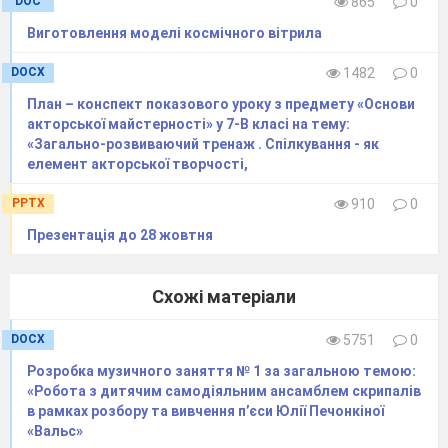
DOC
865
0
Виготовлення моделі космічного вітрила
Ряд називається підсумовуваним методом
DOCX
1482
0
Пуассона-Абеля (
А
– підсумовуваним до числа
План – конспект показового уроку з предмету «Основи
, якщо степеневий ряд
)
акторської майстерності» у 7-В класі на тему:
збігається при
і
«Загально-розвиваючий тренаж . Спілкування - як
елемент акторської творчості,
В результаті
різного роду перетворень, зокрема, в
PPTX
910
0
результаті переходів від одних рядів до інших,
Презентація до 28 жовтня
можемо отримати ряди сумовні за Пуассоном-
Абелем. У
багатьох
випадках може викликати
Схожі матеріали
інтерес з’ясування збіжності цих рядів у
звичайному розумінні.
DOCX
5751
0
Таким чином, виникає питання про
Розробка музичного заняття № 1 за загальною темою:
ознаки збіжності спеціально для тих рядів які є
«Робота з дитячим самодіяльним ансамблем скрипалів
сумовними за Пуассоном-Абелем. Ці ознаки,
в рамках розбору та вивчення п’єси Юлії Печонкіної
«Вальс»
які відносяться до рядів, що підсумовуються за