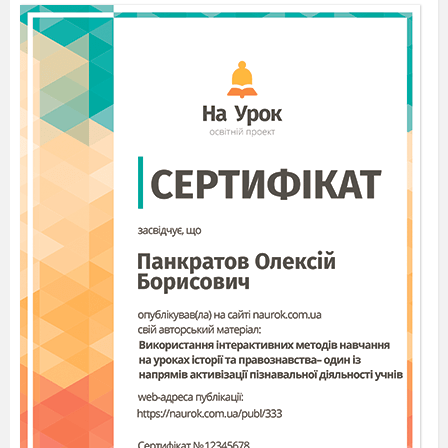
Мет
а статті
:
полягає в
детальн
ому
вивченн
і
основних методів підсумовування
збіжних та розбіжних рядів.
Числовим
рядом називають вираз
+
або
Числа
називаються його
членами, а
загальним членом
ряду
.
Утворимо скінчені суми:
ці суми називаються частинними сумами
числового ряду.
Якщо існує скінченна границя
послідовності частинних сум, то
ряд називається
збіжним
, а число
S
вважають
його
сумою
і записують: