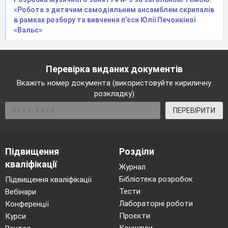
ряду. Покладемо
«Робота з дитячим самодіяльним ансамблем скрипалів
в рамках розбору та вивчення п’єси Юлії Печонкіної
«Вальс»
Біноміальні коефіцієнти – числа Чезаро
мають вигляд
які є коефіцієнтами
Перевірка виданих документів
біноміального ряду
Вкажіть номер документа (використовуйте кириличну
Чезарівські середні
, визначаються
розкладку)
співвідношенням
ПЕРЕВІРИТИ
Підсумовування за Чезаро «слабше» ніж
підсумовування за Пуассоном – Абелем.
Підвищення
Розділи
Зокрема має місце така теорема.
кваліфікації
Теорема.
Якщо ряд
U
підсумовується за
Журнал
Чезаро, то він підсумовується і за Пуассоном-
Бібліотека розробок
Підвищення кваліфікації
Абелем, і
Тести
Вебінари
Лабораторні роботи
Обернена теорема не
завжди
справедлива:
Конференції
Проєкти
Курси
існують ряди, які підсумовуються за