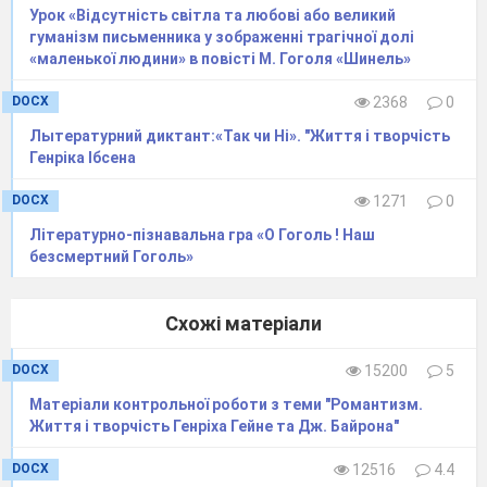
«зів'яв квітучий мій вінець». Вінець для
Урок «Відсутність світла та любові або великий
Пушкіна - це не тільки енергія молодості, що
гуманізм письменника у зображенні трагічної долі
«маленької людини» в повісті М. Гоголя «Шинель»
б'є ключем,
а й найважливіше для поета - його
муза, його вірші.
Творчість зів'ял
а
через
DOCX
2368
0
серцеву порожнеч
у
,
що
викликан
а
низкою
Лытературний диктант:«Так чи Ні». "Життя і творчість
обставин. Так на
дереві безлистім
замість
Генріка Ібсена
буйства зелені залишився один лист, тому що
DOCX
1271
0
прийшла осінь.
Літературно-пізнавальна гра «О Гоголь ! Наш
безсмертний Гоголь»
Пушкін використовує один і той же слово
«буря» і для опису життєвих негараздів у
другій строфі, і для створення образу
Схожі матеріали
природного хвилювання.
DOCX
15200
5
Це ще підсилює схожість між ліричним героєм
і листом. Перший раз слово вжито як
Матеріали контрольної роботи з теми "Романтизм.
Життя і творчість Генріха Гейне та Дж. Байрона"
метафора, другий раз - в прямому сенсі.
Образ останнього листа - це символ стійкості і
DOCX
12516
4.4