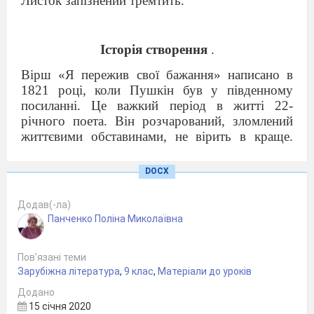
Листок запізнений тремтить.
Історія створення
.
Вірш «Я пережив свої бажання» написано в
1821 році, коли Пушкін був у південному
посиланні. Це важкий період в житті 22-
річного поета. Він розчарований, зломлений
життєвими обставинами, не вірить в краще.
Яскраве життя і блискуче майбутнє змінилися
одиноким існуванням і невідомістю. У
DOCX
Пушкіна і на засланні залишилися друзі,
наприклад, генерал Раєвський і його сім'я, але
Додав(-ла)
поет розлучений з ліцеї друзями, позбавлений
Панченко Поліна Миколаївна
звичного кола спілкування.
Літературний напрям, жанр.
Пов’язані теми
Зарубіжна література
,
9 клас
,
Матеріали до уроків
У період південного заслання Пушкін
створював переважно романтичні вірші. Свій
Додано
15 січня 2020
власний образ юного вигнанця він асоціював з