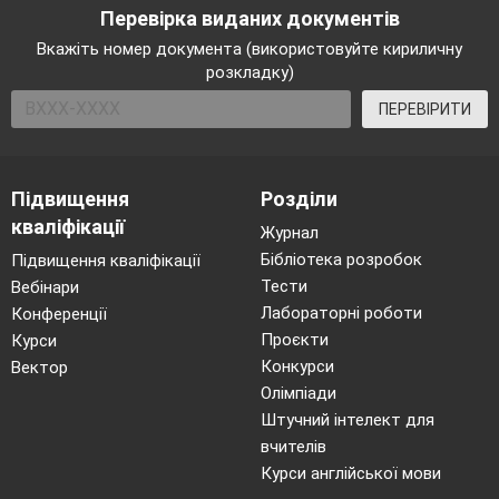
Перевірка виданих документів
Вкажіть номер документа (використовуйте кириличну
розкладку)
ПЕРЕВІРИТИ
Підвищення
Розділи
кваліфікації
Журнал
Бібліотека розробок
Підвищення кваліфікації
Тести
Вебінари
Лабораторні роботи
Конференції
Проєкти
Курси
Конкурси
Вектор
Олімпіади
Штучний інтелект для
вчителів
Курси англійської мови