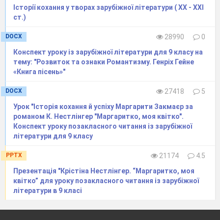
внутрішньої сили, що дозволяє вижити там, де
Історії кохання у творах зарубіжної літератури ( ХХ - ХХІ
інші вмирають.
ст.)
DOCX
28990
0
Конспект уроку із зарубіжної літератури для 9 класу на
тему: "Розвиток та ознаки Романтизму. Генріх Гейне
«Книга пісень»"
DOCX
27418
5
Урок "Історія кохання й успіху Маргарити Закмаєр за
романом К. Нестлінгер "Маргаритко, моя квітко".
Конспект уроку позакласного читання із зарубіжної
літератури для 9 класу
PPTX
21174
4.5
Презентація "Крістіна Нестлінгер. “Маргаритко, моя
квітко” для уроку позакласного читання із зарубіжної
літератури в 9 класі