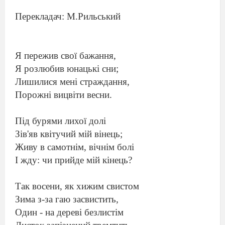
Перекладач: М.Рильський
Я пережив свої бажання,
Я розлюбив юнацькі сни;
Лишилися мені страждання,
Порожні вицвіти весни.
Під бурями лихої долі
Зів'яв квітучий мій вінець;
Живу в самотнім, вічнім болі
І жду: чи прийде мій кінець?
Так восени, як хижим свистом
Зима з-за гаю засвистить,
Один - на дереві безлистім