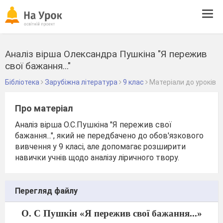
Tog
navi
Аналіз вірша Олександра Пушкіна "Я пережив
свої бажання..."
Бібліотека
Зарубіжна література
9 клас
Матеріали до уроків
Про матеріал
Аналіз вірша О.С.Пушкіна "Я пережив свої
бажання...", який не передбачено до обов'язкового
вивчення у 9 класі, але допомагає розширити
навички учнів щодо аналізу ліричного твору.
Перегляд файлу
О. С Пушк
ін «
Я пережив свої бажання...
»