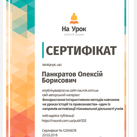
залишає шанс: «Прийде мій кінець?» Кінець,
звичайно, прийде, але його можна відстрочити.
Розмір і римування
Елегія написана чотиристопним ямбом.
Пірріхіі в перших двох рядках і в останній
уповільнюють мову і сприяють поглибленому
спогляданню образів. Римування вірша
перехресна, чергуються жіночі та чоловічі
рими. Пушкін з'єднує характерні для
романтичного світосприйняття слова:
бажання
- страждання, долі - болі, вінець - кінець.
Тропи і образи
Композиційно вірш будується на порівнянні.
Ліричний герой порівнює своє життя, описане
в перших двох строфах, зі станом останнього