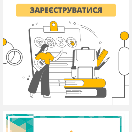
- На що вказує чисельник дробу?
- Четверта частина від числа 32 (8)
Чому дорівнює чверть години?
(15 хвилин)
Квадрат числа 9. (81)
4
Вимірювання ЧСС за 10 сек.
Запитати про самопочуття здобувачів освіти.
5
Стройові вправи: повороти
- Право-руч!
- Ліво-руч!
- Кру-гом!
6
Ходьба:
- на п`ятках, руки на пояс;
- на носках, руки вгору в замок;
- на зовнішній стороні стопи, руки в сторони;
- на внутрішній стороні стопи, руки за спину;
- в напівприсід, руки на коліна;
- присіді;
7
Гра «Світлофор»:
Учні шикуються в колону по одному і в повільному тем