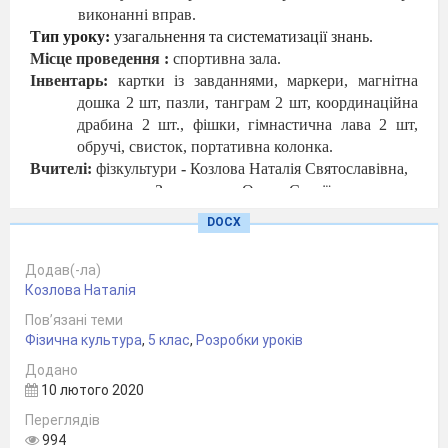
виконанні вправ.
Тип уроку:
узагальнення та систематизації знань.
Місце проведення :
спортивна зала.
Інвентарь:
картки із завданнями, маркери, магнітна
дошка 2 шт, пазли, танграм 2 шт, координаційна
драбина 2 шт., фішки, гімнастична лава 2 шт,
обручі, свисток, портативна колонка.
Вчителі:
фізкультури
-
Козлова Наталія Святославівна,
математики – Загороднюк Олена Сергіївна.
DOCX
Хід уроку
Додав(-ла)
№
Зміст уро
Козлова Наталія
1
2
Пов’язані теми
1
Фізична культура
,
5 клас
,
Розробки уроків
1
Організація класу: шикування. повідомлення завдань у
Додано
Вчитель математики:
Здоров'я – найбільша цінніс
10 лютого 2020
тільки за наявності здоров’я в людини є сили та нас
сьогоднішній наш урок математики ми поєднали з урок
Переглядів
Щоб провести його, нам обов’язково треба журі.
994