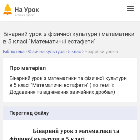
Tog
navi
Бінарний урок з фізичної культури і математики
в 5 класі "Математичні естафети"
Бібліотека
Фізична культура
5 клас
Розробки уроків
Про матеріал
Бінарний урок з математики та фізичної культури
в 5 класі "Математичні естафети" ( по темі: «
Додавання та віднімання звичайних дробів»)
Перегляд файлу
Бінар
ний урок з математики та
фіз
ичної
культури в 5 класі