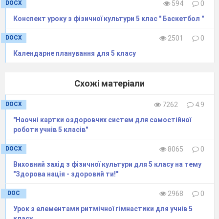
іншій стороні - буква. Капітан повинен роздати учасн
DOCX
594
0
першому учню самий менший дріб, останньому
самий
Конспект уроку з фізичної культури 5 клас " Баскетбол "
Вчитель фізичної культури
. Учні по черзі підбігають д
порядку зростання. Результатом є назви їх команд: 
DOCX
2501
0
Календарне планування для 5 класу
2
Естафета «Загадковий малюнок - танграм»
Схожі матеріали
Вчитель математики.
Учасникам необхідно скласти із
головоломку називають танграм. Назва танграм вини
DOCX
7262
4.9
«китаєць», і «грана», що означає «буква».
Вчитель фізичної культури
. За свистком вся команда
"Наочні картки оздоровчих систем для самостійної
фінішує.
роботи учнів 5 класів"
DOCX
8065
0
3
Конкурс
«Переміщення по драбині»
Виховний захід з фізичної культури для 5 класу на тему
Вчитель фізичної культури.
На підлозі навпроти кож
"Здорова нація - здоровий ти!"
поділена на 9 частин. Учитель роздає завдання. 
драбини, яка означає дріб.
DOC
2968
0
Вчитель математики.
Роздає кожному учню завданн
Урок з елементами ритмічної гімнастики для учнів 5
класу