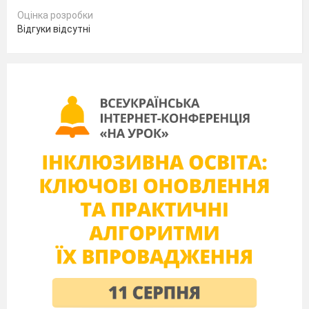
Представлення жюрі
Оцінка розробки
Вчитель фізичної культури:
Побажаємо командам:
Відгуки відсутні
Думати – колек
Діяти – спорт
Сперечатись – д
Це для всіх обов
Інтерактивна вправа з безпеки життєдіяльності: «Т
2
1.Щоб уникнути травм на уроці фізкультури повинна б
2. До спортивної зали можна заходити без дозволу вчи
дотримуватися інтервалу і дистанції. 4. Розминку на у
фізкультури учні повинні бути в спортивній формі і в 
3
«Мозковий штурм»:
- Які ви знаєте фізичні якості?
- На що вказує знаменник дробу?