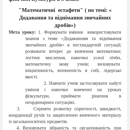
"Ма
тематичні
естафети"
( по темі: «
Додавання та віднімання звичайних
дробів»)
Мета
уроку:
1. Формувати вміння
використовувати
знання з теми «Додаванням та віднімання
звичайних дробів» в нестандартній ситуації;
розвивати інтерес до вивчення математики;
логічне мислення, навички усної лічби,
математичну мову учнів; виховувати
ініціативність, впевненість в собі, лідерські
якості.
2. Навчати
учнів застосовувати набуті
уміння і навички вивченні на уроках
фізкультури, приймати рішення в
неординарних ситуаціях.
Сприяти розвитку спритності, швидкості,
координації рухів та закріпленню вивченого матеріалу
із загальноосвітніх предметів.
Виховувати
зібраність та організованість при