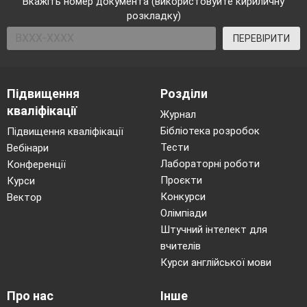
Вкажіть номер документа (використовуйте кириличну
розкладку)
ПЕРЕВІРИТИ
Підвищення
Розділи
кваліфікації
Журнал
Бібліотека розробок
Підвищення кваліфікації
Тести
Вебінари
Лабораторні роботи
Конференції
Проєкти
Курси
Конкурси
Вектор
Олімпіади
Штучний інтелект для
вчителів
Курси англійської мови
Про нас
Інше