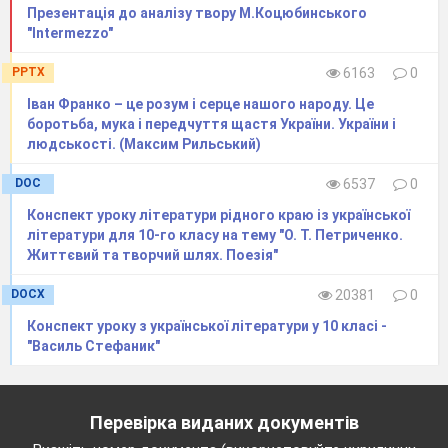
Презентація до аналізу твору М.Коцюбинського
"Intermezzo"
PPTX
6163
0
Іван Франко – це розум і серце нашого народу. Це
боротьба, мука і передчуття щастя України. України і
людськості. (Максим Рильський)
DOC
6537
0
Конспект уроку літератури рідного краю із української
літератури для 10-го класу на тему "О. Т. Петриченко.
Життєвий та творчий шлях. Поезія"
DOCX
20381
0
Конспект уроку з української літератури у 10 класі -
"Василь Стефаник"
Перевірка виданих документів