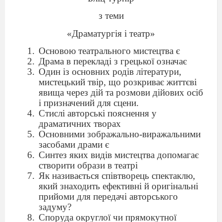
з теми
«Драматургія і театр»
Основою театрального мистецтва є
Драма в перекладі з грецької означає
Один із основних родів літератури,
мистецький твір, що розкриває життєві
явища через дій та розмови дійових осіб
і призначений для сцени.
Стислі авторські пояснення у
драматичних творах
Основними зображально-виражальними
засобами драми є
Синтез яких видів мистецтва допомагає
створити образи в театрі
Як називається співтворець спектаклю,
який знаходить ефективні й оригінальні
прийоми для передачі авторського
задуму?
Споруда округлої чи прямокутної