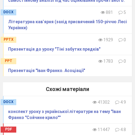
самостійному аналізі під час оцінювання прочитаного.
DOCX
881
5
Літературна кав’ярня (захід присвячений 150-річчю Лесі
Українки)
PPTX
1929
0
Презентація до уроку "Тіні забутих предків"
PPT
1783
0
Презентація "Іван Франко. Асоціації"
Схожі матеріали
DOCX
41302
4.9
конспект уроку з української літератури на тему "Іван
Франко "Сойчине крило""
PDF
11447
4.8