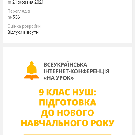
Автор п’єси «Наталка Полтавка»
21 жовтня 2021
Як називали професійний український
Переглядів
театр?
536
Засновником театру корифеїв вважається.
Керівник хору у давньогрецькому театрі.
Оцінка розробки
Прізвище родини, два брати якої і одна
Відгуки відсутні
сестра ввійшли до театру корифеїв.
Відома п’єса Шевченка, одним із акторів
якої був Гнат Карий.