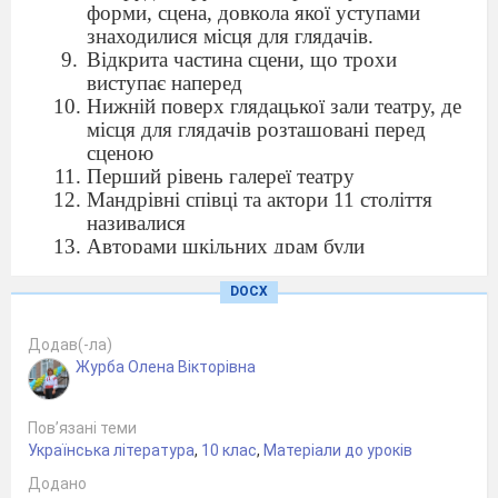
форми, сцена, довкола якої уступами
знаходилися місця для глядачів.
Відкрита частина сцени, що трохи
виступає наперед
Нижній поверх глядацької зали театру, де
місця для глядачів розташовані перед
сценою
Перший рівень галереї театру
Мандрівні співці та актори 11 століття
називалися
Авторами шкільних драм були
Різновид лялькового театру, що
поєднував п’єсу серйозного змісту і
DOCX
веселі інтермедії.
Комедійні сценки, які грали в перерві між
Додав(-ла)
діями драми.
Журба Олена Вікторівна
В якому році в Україні з’явився перший
стаціонарний театр.
Пов’язані теми
Перша п’єса, написана народною мовою.
Українська література
,
10 клас
,
Матеріали до уроків
Якою виставою було відкрито перший
професійний український театр.
Додано