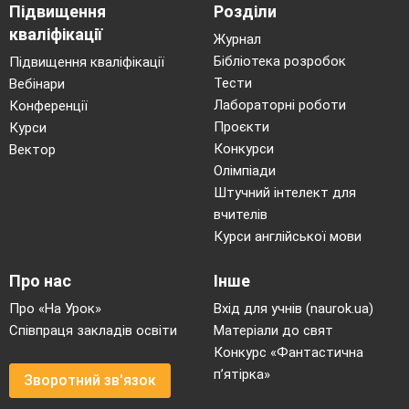
Підвищення
Розділи
кваліфікації
Журнал
Бібліотека розробок
Підвищення кваліфікації
Тести
Вебінари
Лабораторні роботи
Конференції
Проєкти
Курси
Конкурси
Вектор
Олімпіади
Штучний інтелект для
вчителів
Курси англійської мови
Про нас
Інше
Про «На Урок»
Вхід для учнів (naurok.ua)
Співпраця закладів освіти
Матеріали до свят
Конкурс «Фантастична
п’ятірка»
Зворотний зв'язок