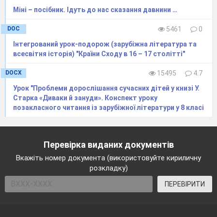
Міні – посібник. Ідуть до нас сказання давнини …
DOC
5461
0
Інтегрований урок-подорож (зарубіжна література та
всесвітня історія) "Країни Сходу в 16 – 17 столітті"
DOCX
15495
4.7
Урок "Проблеми дорослішання сучасних дітей у книзі У.
Старка «Диваки й зануди». Конспект уроку
позакласного читання із зарубіжної літератури у 8 класі
Перевірка виданих документів
Вкажіть номер документа (використовуйте кириличну
розкладку)
ПЕРЕВІРИТИ