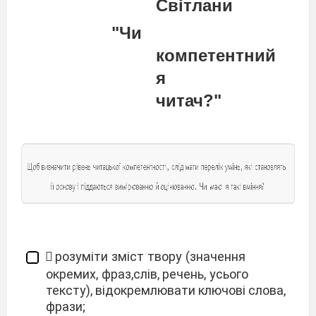
Світлани
"Чи
компетентний
я
читач?"

розуміти
зміст
твору
(значення
окремих,
фраз,слів,
речень,
усього
тексту), відокремлювати
ключові
слова,
фрази;