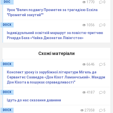
DOC
1770
0
Урок "Велич подвигу Прометея за трагедією Есхіла
"Прометей закутий""
DOCX
1056
0
Індивідуальний освітній маршрут за повістю-притчею
Річарда Баха «Чайка Джонатан Лівінгстон»
Схожі матеріали
DOCX
6646
5
Конспект уроку із зарубіжної літератури Мігель де
Сервантес Сааведра «Дон Кіхот Ламанчський». Мандри
Дон Кіхота в пошуках справедливості"
DOCX
4187
0
Ідуть до нас сказання давнини
DOCX
27358
5