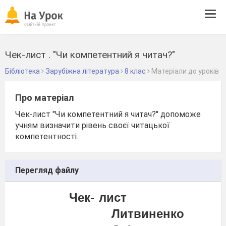
Tog
navi
Чек-лист . "Чи компетентний я читач?"
Бібліотека
Зарубіжна література
8 клас
Матеріали до уроків
Про матеріал
Чек-лист "Чи компетентний я читач?" допоможе
учням визначити рівень своєї читацької
компетентності.
Перегляд файлу
Чек-
лист
Литвиненко