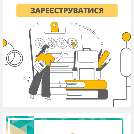
Создано
с
помощью
онлайн
сервиса
Чек-лист
|
Эксперт:
https://checklists.expert
как это
убрать?