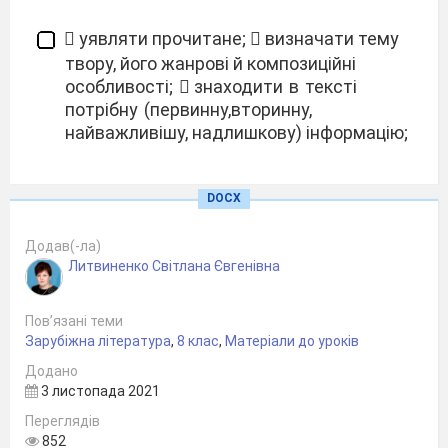
 уявляти прочитане;  визначати тему
твору, його жанрові й
композиційні
особливості;

знаходити
в
тексті
потрібну
(первинну,
вторинну,
найважливішу,
надлишкову)
інформацію;

"бачити"
автора,
розкривати
DOCX
авторський
смисл
(ідею);

визначати
порушені
проблеми,
висловлювати
Додав(-ла)
ставлення
до
зображеного,
зокрема
до
Литвиненко Світлана Євгенівна
героя;
Пов’язані теми
Зарубіжна література
,
8 клас
,
Матеріали до уроків

розуміти
героїв
(співпереживати
їм,
Додано
пояснювати
їхні
почуття,
переживання,
3 листопада 2021
дії
тощо);
Переглядів
852