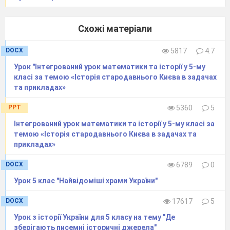
Схожі матеріали
DOCX
5817
4.7
Урок "Інтегрований урок математики та історії у 5-му
класі за темою «Історія стародавнього Києва в задачах
та прикладах»
PPT
5360
5
Інтегрований урок математики та історії у 5-му класі за
темою «Історія стародавнього Києва в задачах та
прикладах»
DOCX
6789
0
Урок 5 клас "Найвідоміші храми України"
DOCX
17617
5
Урок з історії України для 5 класу на тему "Де
зберігають писемні історичні джерела"