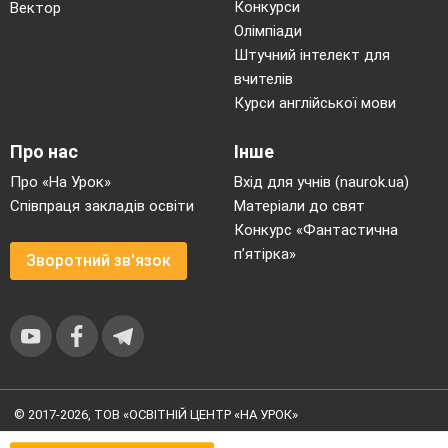
Конкурси
Вектор
Олімпіади
Штучний інтелект для
вчителів
Курси англійської мови
Про нас
Інше
Про «На Урок»
Вхід для учнів (naurok.ua)
Співпраця закладів освіти
Матеріали до свят
Конкурс «Фантастична
п’ятірка»
Зворотний зв'язок
© 2017-2026, ТОВ «ОСВІТНІЙ ЦЕНТР «НА УРОК»
Угода користувача
|
Умови користування
|
Політика