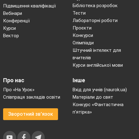
Бібліотека розробок
Підвищення кваліфікації
Тести
Вебінари
Лабораторні роботи
Конференції
Проєкти
Курси
Конкурси
Вектор
Олімпіади
Штучний інтелект для
вчителів
Курси англійської мови
Про нас
Інше
Про «На Урок»
Вхід для учнів (naurok.ua)
Співпраця закладів освіти
Матеріали до свят
Конкурс «Фантастична
п’ятірка»
Зворотний зв'язок