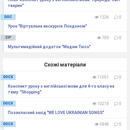
тварин"
DOC
1226
0
Урок "Віртуальна екскурсія Лондоном"
ZIP
709
0
Мультимедійний додаток "Мадам Тюсо"
Схожі матеріали
DOCX
11001
0
Конспект уроку з англійської мови для 4-го класу на
тему: "Shopping"
DOCX
10218
0
Позакласний захід "WE LOVE UKRAINIAN SONGS"
DOCX
5848
5