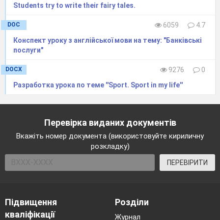
Students try to write their fairy tales.
DOC
6059
4.7
Конспект уроку з англійської мови на тему: "Банківські
послуги"
DOCX
9276
0
Разработка урока по теме ''Sport. Sport in my life''
Перевірка виданих документів
Вкажіть номер документа (використовуйте кириличну
розкладку)
ПЕРЕВІРИТИ
Підвищення
Розділи
кваліфікації
Журнал